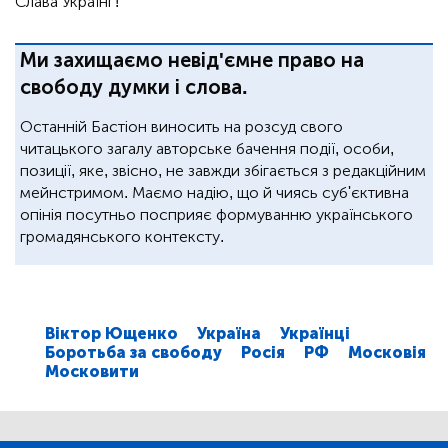
Слава Україні !
Ми захищаємо невід'ємне право на
свободу думки і слова.
Останній Бастіон виносить на розсуд свого
читацького загалу авторське бачення події, особи,
позиції, яке, звісно, не завжди збігається з редакційним
мейнстримом. Маємо надію, що й чиясь суб'єктивна
опінія посутньо посприяє формуванню українського
громадянського контексту.
Віктор Ющенко
Україна
Українці
Боротьба за свободу
Росія
РФ
Московія
Московити