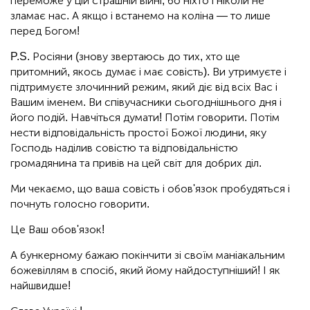
переможе у цій страшній війні, бо ніхто і ніколи не
зламає нас. А якщо і встанемо на коліна — то лише
перед Богом!
P.S. Росіяни (знову звертаюсь до тих, хто ще
притомний, якось думає і має совість). Ви утримуєте і
підтримуєте злочинний режим, який діє від всіх Вас і
Вашим іменем. Ви співучасники сьогоднішнього дня і
його подій. Навчіться думати! Потім говорити. Потім
нести відповідальність простої Божої людини, яку
Господь наділив совістю та відповідальністю
громадянина та привів на цей світ для добрих діл.
Ми чекаємо, що ваша совість і обов'язок пробудяться і
почнуть голосно говорити.
Це Ваш обов'язок!
А бункерному бажаю покінчити зі своїм маніакальним
божевіллям в спосіб, який йому найдоступніший! І як
найшвидше!