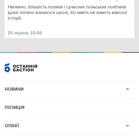
Напевно, більшість поляків і сучасних польських політиків
дуже погано вчилися в школі, бо навіть не знають власної
історії.
25 червня, 10:05
НОВИНИ
Усі новини
Кримінал
Полтава
ПОЗИЦІЯ
Політика
Війна
Світ
ОПІНІЇ
Економіка
Спорт