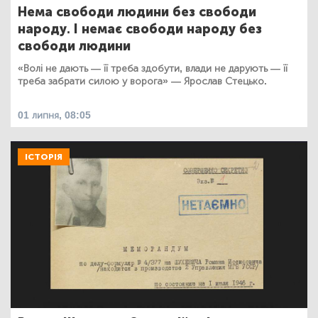
Нема свободи людини без свободи
народу. І немає свободи народу без
свободи людини
«Волі не дають — її треба здобути, влади не дарують — її
треба забрати силою у ворога» — Ярослав Стецько.
01 липня, 08:05
ІСТОРІЯ