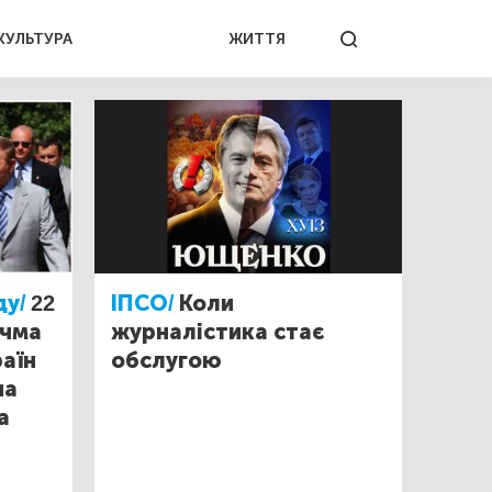
КУЛЬТУРА
ЖИТТЯ
ду/
22
ІПСО/
Коли
учма
журналістика стає
раїн
обслугою
на
а