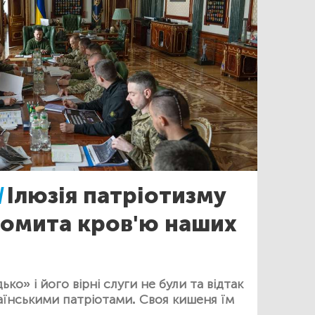
/
Ілюзія патріотизму
 омита кров'ю наших
о» і його вірні слуги не були та відтак
аїнськими патріотами. Своя кишеня їм