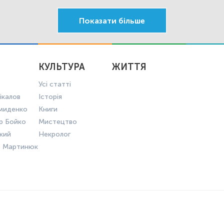
Показати більше
КУЛЬТУРА
ЖИТТЯ
Усі статті
ікалов
Історія
миденко
Книги
р Бойко
Мистецтво
ький
Некролог
в Мартинюк