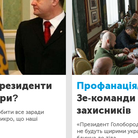
резиденти
Профанація
ери?
Зе-команди
захисників
обити все заради
рикро, що наші
«Президент Голобородьк
не будуть щирими укр