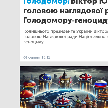
Голодомор/
Віктор Ю
головою наглядової 
Голодомору-геноцид
Колишнього президента України Вікто
головою Наглядової ради Національног
геноциду.
06 серпня, 15:11