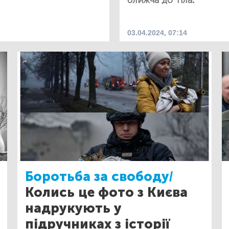
ближча до тіла.
03.04.2024, 07:14
Боротьба за свободу/
Колись це фото з Києва
надрукують у
підручниках з історії