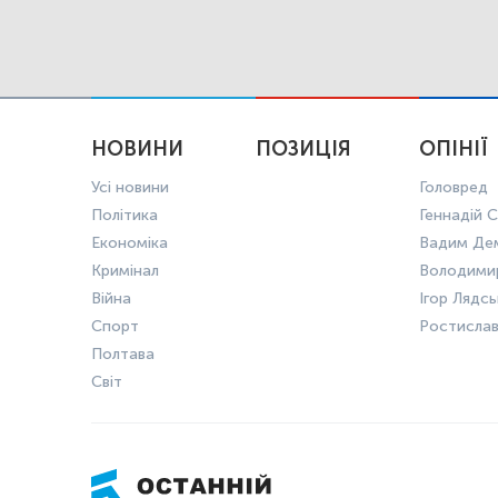
НОВИНИ
ПОЗИЦІЯ
ОПІНІЇ
Усі новини
Головред
Політика
Геннадій С
Економіка
Вадим Де
Кримінал
Володими
Війна
Ігор Лядс
Спорт
Ростисла
Полтава
Світ