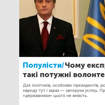
Популісти/
Чому експ
такі потужні волонт
Для політиків, особливо президентів, р
народу тут і зараз — запорука успіху. П
«державники» цього не вміють.