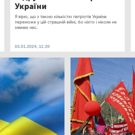
України
Я вірю, що з такою кількістю патріотів Україна
переможе у цій страшній війні, бо ніхто і ніколи не
зламає нас.
03.01.2024, 11:20