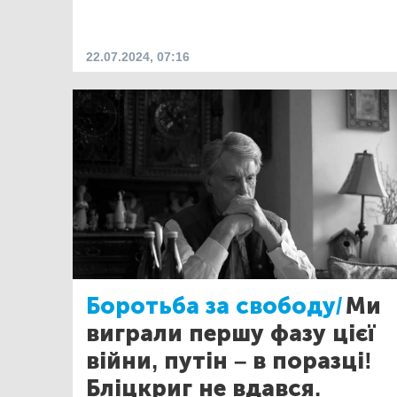
22.07.2024, 07:16
Боротьба за свободу/
Ми
виграли першу фазу цієї
війни, путін – в поразці!
Бліцкриг не вдався.