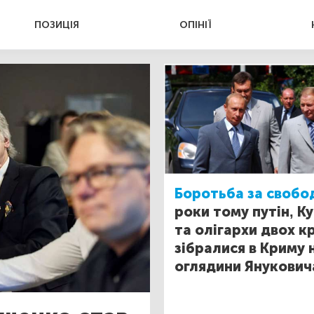
ПОЗИЦІЯ
ОПІНІЇ
Боротьба за свобо
роки тому путін, К
та олігархи двох к
зібралися в Криму 
оглядини Янукович