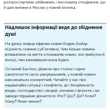
розпростертими обіймами», і висловила сподівання, що
й далі житиме в Москві у повній безпеці.
Надлишок інформації веде до збіднення
душі
На думку знавця ефірних новин Ендрю Бойда
«Цінність новини суб'єктивна. Чим більше новина
впливатиме на життя споживачів новин, їхні прибутки й
емоції, тим важливішою вона буде».
Останній Бастіон, дбаючи про статки і гарне
самопочуття своїх шанувальників, у кожній новині
максимально конкретний. Читайте у нас про
надзвичайні ситуації і конфлікти, дії і бездіяльність
влади, господарство і людей, злочини і проєкти, і ви
завжди першими дізнаєтеся: Хто? Що? Де? Коли?
Чому? Яким чином?