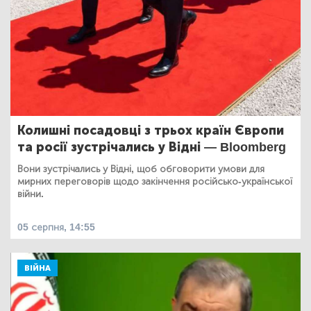
Колишні посадовці з трьох країн Європи
та росії зустрічались у Відні — Bloomberg
Вони зустрічались у Відні, щоб обговорити умови для
мирних переговорів щодо закінчення російсько-української
війни.
05 серпня, 14:55
ВІЙНА