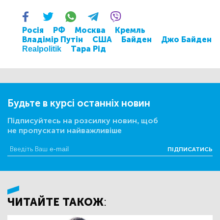
Росія
РФ
Москва
Кремль
Владімір Путін
США
Байден
Джо Байден
Realpolitik
Тара Рід
Будьте в курсі останніх новин
Підписуйтесь на розсилку новин, щоб
не пропускати найважливіше
ПІДПИСАТИСЬ
ЧИТАЙТЕ ТАКОЖ: