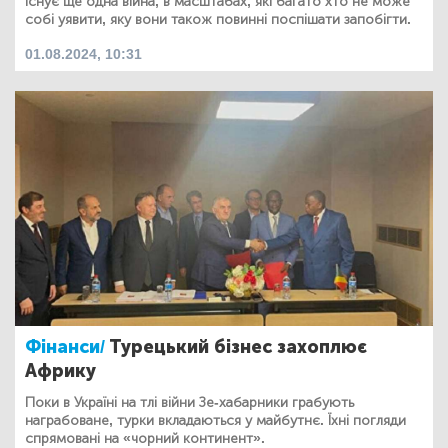
Існує ще одна війна, в масштабах, які багато хто не може
собі уявити, яку вони також повинні поспішати запобігти.
01.08.2024, 10:31
Фінанси/
Турецький бізнес захоплює
Африку
Поки в Україні на тлі війни Зе-хабарники грабують
награбоване, турки вкладаються у майбутнє. Їхні погляди
спрямовані на «чорний континент».