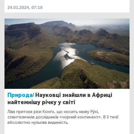
24.01.2024, 07:19
Природа/
Науковці знайшли в Африці
найтемнішу річку у світі
Ліва притока ріки Конґо, що носить назву Рýкі,
спантеличила дослідників «чорний континент». В її течії
абсолютно нульова видимість.