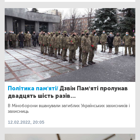
Політика пам'яті/
Дзвін Пам’яті пролунав
двадцять шість разів…
В Міноборони вшанували загиблих Українських захисників і
захисниць
12.02.2022, 20:05