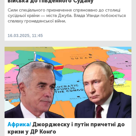
війська до Південного Судану
Сили спеціального призначення спрямовано до столиці
сусідньої країни — міста Джуба. Влада Уґанди побоюється
спалаху громадянської війни.
16.03.2025, 11:45
Африка/
Джорджеску і путін причетні до
кризи у ДР Конґо