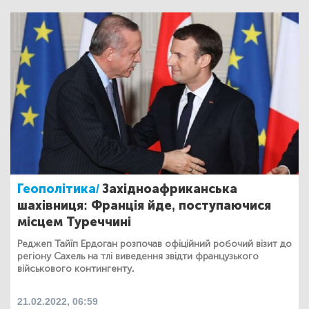
Геополітика/
Західноафриканська
шахівниця: Франція йде, поступаючися
місцем Туреччині
Реджеп Тайїп Ердоган розпочав офіційний робочий візит до
регіону Сахель на тлі виведення звідти французького
військового контингенту.
21.02.2022, 06:59