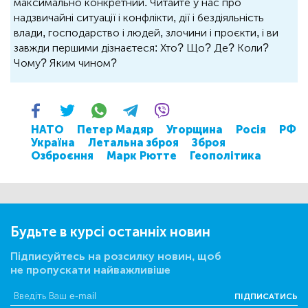
максимально конкретний. Читайте у нас про
надзвичайні ситуації і конфлікти, дії і бездіяльність
влади, господарство і людей, злочини і проєкти, і ви
завжди першими дізнаєтеся: Хто? Що? Де? Коли?
Чому? Яким чином?
НАТО
Петер Мадяр
Угорщина
Росія
РФ
Україна
Летальна зброя
Зброя
Озброєння
Марк Рютте
Геополітика
Будьте в курсі останніх новин
Підписуйтесь на розсилку новин, щоб
не пропускати найважливіше
ПІДПИСАТИСЬ