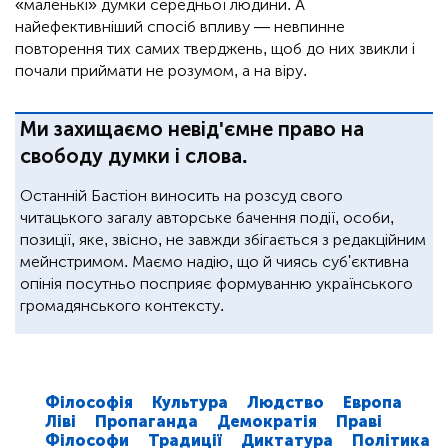
«маленькі» думки середньої людини. А
найефективніший спосіб впливу — невпинне
повторення тих самих тверджень, щоб до них звикли і
почали приймати не розумом, а на віру.
Ми захищаємо невід'ємне право на
свободу думки і слова.
Останній Бастіон виносить на розсуд свого
читацького загалу авторське бачення події, особи,
позиції, яке, звісно, не завжди збігається з редакційним
мейнстримом. Маємо надію, що й чиясь суб'єктивна
опінія посутньо посприяє формуванню українського
громадянського контексту.
Філософія
Культура
Людство
Европа
Ліві
Пропаганда
Демократія
Праві
Філософи
Традиції
Диктатура
Політика