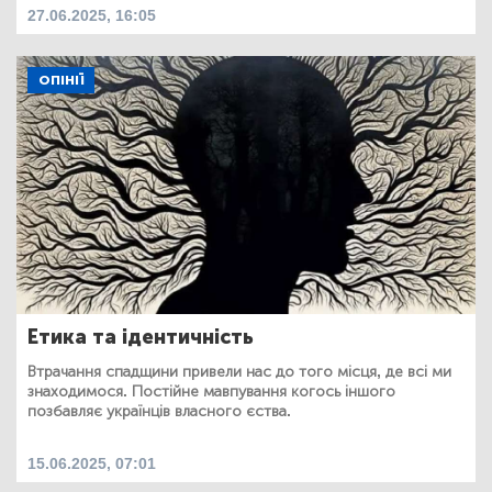
27.06.2025, 16:05
ОПІНІЇ
Етика та ідентичність
Втрачання спадщини привели нас до того місця, де всі ми
знаходимося. Постійне мавпування когось іншого
позбавляє українців власного єства.
15.06.2025, 07:01