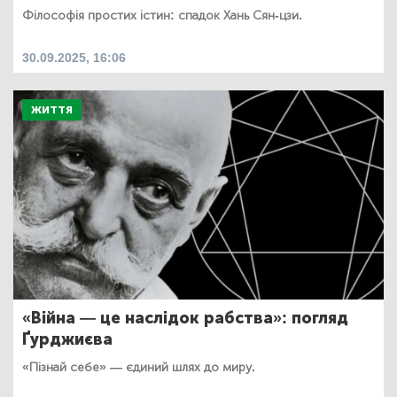
Філософія простих істин: спадок Хань Сян-цзи.
30.09.2025, 16:06
ЖИТТЯ
«Війна — це наслідок рабства»: погляд
Ґурджиєва
«Пізнай себе» — єдиний шлях до миру.