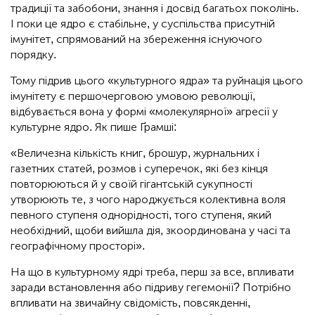
традиції та забобони, знання і досвід багатьох поколінь.
І поки це ядро є стабільне, у суспільства присутній
імунітет, спрямований на збереження існуючого
порядку.
Тому підрив цього «культурного ядра» та руйнація цього
імунітету є першочерговою умовою революції,
відбувається вона у формі «молекулярної» агресії у
культурне ядро. Як пише Ґрамші:
«Величезна кількість книг, брошур, журнальних і
газетних статей, розмов і суперечок, які без кінця
повторюються й у своїй гігантській сукупності
утворюють те, з чого народжується колективна воля
певного ступеня однорідності, того ступеня, який
необхідний, щоби вийшла дія, зкоординована у часі та
географічному просторі».
На що в культурному ядрі треба, перш за все, впливати
заради встановлення або підриву гегемонії? Потрібно
впливати на звичайну свідомість, повсякденні,