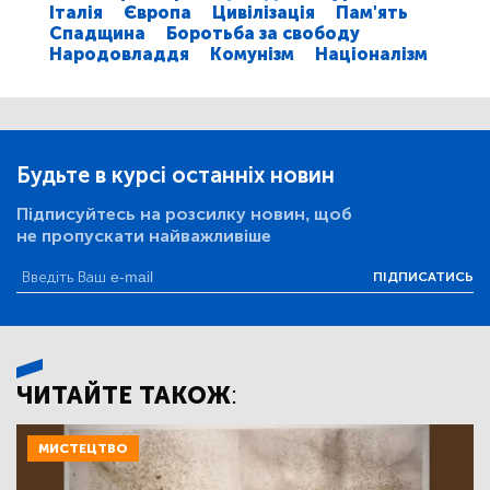
Італія
Європа
Цивілізація
Пам'ять
Спадщина
Боротьба за свободу
Народовладдя
Комунізм
Націоналізм
Будьте в курсі останніх новин
Підписуйтесь на розсилку новин, щоб
не пропускати найважливіше
ПІДПИСАТИСЬ
ЧИТАЙТЕ ТАКОЖ:
МИСТЕЦТВО