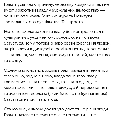
Ґрамші усвідомів причину, через яку комуністи так і не
змогли захопити владу у буржуазних демократіях —
вони не опанували їхню культуру та інститути
громадянського суспільства. Так просто...
Ніхто не зможе захопити владу без контролю над її
культурним фундаментом, основою, на якій вона
базується. Тому потрібно завоювати схвалення людей,
закріплюючи в дискурсі окремі концепти, переносячи
це на звичаї, мислення, систему цінностей, мистецтво
та освіту.
Одним із ключових розділів праці Ґрамші є вчення про
гегемонію, згідно з якою, влада панівного класу
тримається як на насильстві, так і на згоді. Адже
механізм влади — не лише примус, а й переконання і
таким чином, держава (який би клас не був панівним)
базується на силі та злагоді.
Становище, у якому досягнуто достатньо рівня згоди,
Ґрамші називає гегемонією, але гегемонія — не