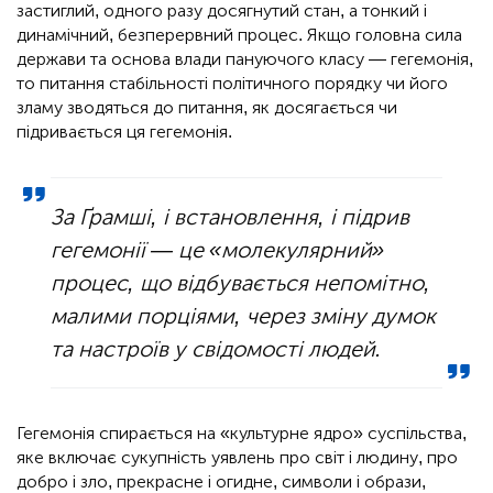
застиглий, одного разу досягнутий стан, а тонкий і
динамічний, безперервний процес. Якщо головна сила
держави та основа влади пануючого класу — гегемонія,
то питання стабільності політичного порядку чи його
зламу зводяться до питання, як досягається чи
підривається ця гегемонія.
За Ґрамші, і встановлення, і підрив
гегемонії — це «молекулярний»
процес, що відбувається непомітно,
малими порціями, через зміну думок
та настроїв у свідомості людей.
Гегемонія спирається на «культурне ядро» суспільства,
яке включає сукупність уявлень про світ і людину, про
добро і зло, прекрасне і огидне, символи і образи,