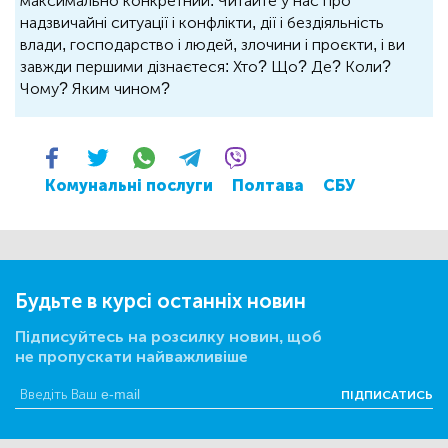
максимально конкретний. Читайте у нас про
надзвичайні ситуації і конфлікти, дії і бездіяльність
влади, господарство і людей, злочини і проєкти, і ви
завжди першими дізнаєтеся: Хто? Що? Де? Коли?
Чому? Яким чином?
Комунальні послуги
Полтава
СБУ
Будьте в курсі останніх новин
Підписуйтесь на розсилку новин, щоб
не пропускати найважливіше
ПІДПИСАТИСЬ