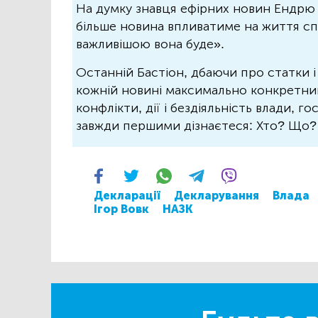
На думку знавця ефірних новин Ендрю 
більше новина впливатиме на життя спо
важливішою вона буде».
Останній Бастіон, дбаючи про статки і
кожній новині максимально конкретний.
конфлікти, дії і бездіяльність влади, г
завжди першими дізнаєтеся: Хто? Що
Декларації
Декларування
Влада
Ігор Вовк
НАЗК