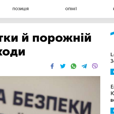
ПОЗИЦІЯ
ОПІНІЇ
тки й порожній
ходи
L
З
Е
Ю
в