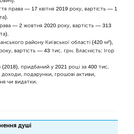
ович).
уття права — 17 квітня 2019 року, вартість — 1
та).
 права — 2 жовтня 2020 року, вартість — 313
та).
анського району Київської області (420 м²),
оку, вартість — 43 тис. грн. Власність: Ігор
(2018), придбаний у 2021 році за 400 тис.
о доходи, подарунки, грошові активи,
ння чи видатки.
нення душі