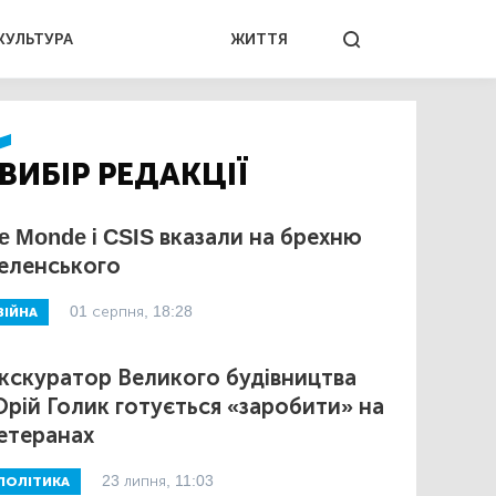
КУЛЬТУРА
ЖИТТЯ
ВИБІР РЕДАКЦІЇ
e Monde і CSIS вказали на брехню
еленського
01 серпня, 18:28
ВІЙНА
кскуратор Великого будівництва
рій Голик готується «заробити» на
етеранах
23 липня, 11:03
ПОЛІТИКА