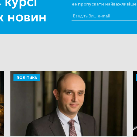
 курсі
не пропускати найважливіше
х новин
ПОЛІТИКА