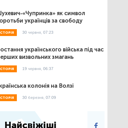
ухевич-«Чупринка» як символ
оротьби українців за свободу
30 червня, 07:23
ІСТОРІЯ
остання українського війська під час
ерших визвольних змагань
19 червня, 06:37
ІСТОРІЯ
країнська колонія на Волзі
30 березня, 07:09
ІСТОРІЯ
Найсвіжіші