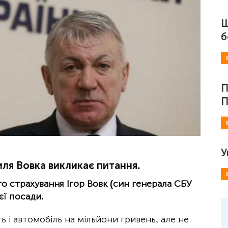
Ш
б
П
П
У
иля Вовка викликає питання.
о страхування Ігор Вовк (син генерала СБУ
єї посади.
ь і автомобіль на мільйони гривень, але не