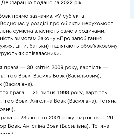
. Декларацію подано за 2022 рік.
 Вовк прямо зазначив: «У суб’єкта
. Водночас у розділі про об’єкти нерухомості
льна сумісна власність саме з родичами.
ність вимогам Закону «Про запобігання
ружжя, діти, батьки) підлягають обов’язковому
рують як співвласники.
тя права — 30 квітня 2009 року, вартість —
ь: Ігор Вовк, Василь Вовк (Васильович),
к (Василівна).
уття права — 25 липня 1998 року, вартість —
: Ігор Вовк, Ангеліна Вовк (Василівна), Тетяна
ович).
 права — 23 лютого 2001 року, вартість — 20
гор Вовк, Ангеліна Вовк (Василівна), Тетяна