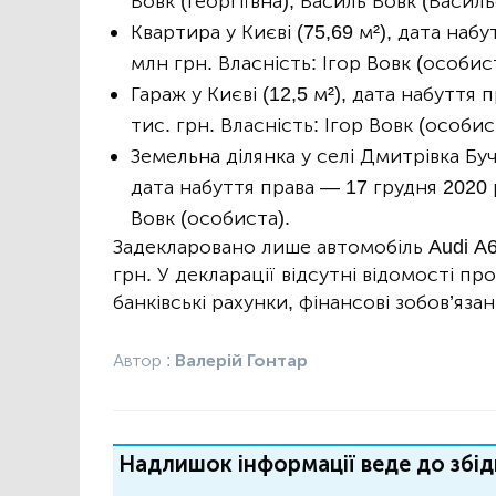
Вовк (Георгіївна), Василь Вовк (Василь
Квартира у Києві (75,69 м²), дата наб
млн грн. Власність: Ігор Вовк (особис
Гараж у Києві (12,5 м²), дата набуття
тис. грн. Власність: Ігор Вовк (особис
Земельна ділянка у селі Дмитрівка Буч
дата набуття права — 17 грудня 2020 р
Вовк (особиста).
Задекларовано лише автомобіль Audi A6 
грн. У декларації відсутні відомості пр
банківські рахунки, фінансові зобов’яза
Автор :
Валерій Гонтар
Надлишок інформації веде до збід