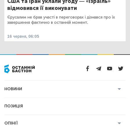
США та Іран уклали угоду — «Ізраїль»
відмовився її виконувати
Єрусалим не брав участі в переговорах і дізнався про їх
завершення фактично в останній момент.
16 червня, 06:05
НОВИНИ
Усі новини
Кримінал
Полтава
ПОЗИЦІЯ
Політика
Війна
Світ
ОПІНІЇ
Економіка
Спорт