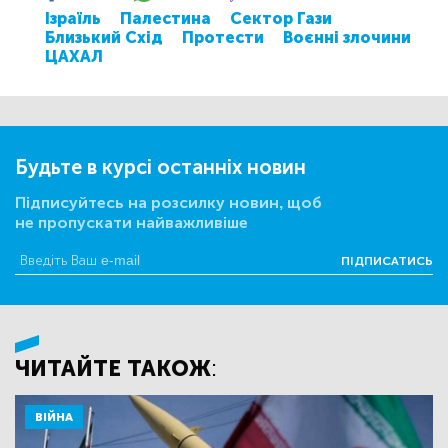
Ізраїль
Палестина
Сектор Гази
Близький Схід
Протести
Воєнні злочини
ЦАХАЛ
Будьте в курсі останніх новин
Підписуйтесь на розсилку новин, щоб
не пропускати найважливіше
ПІДПИСАТИСЬ
ЧИТАЙТЕ ТАКОЖ:
ВІЙНА