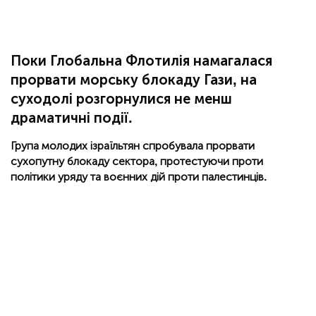
Поки Глобальна Флотилія намагалася
прорвати морську блокаду Гази, на
суходолі розгорнулися не менш
драматичні події.
Група молодих ізраїльтян спробувала прорвати
сухопутну блокаду сектора, протестуючи проти
політики уряду та воєнних дій проти палестинців.