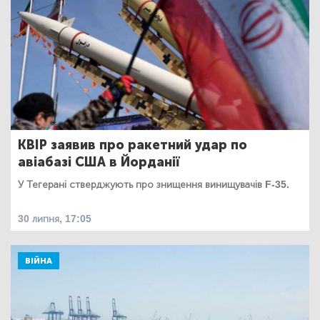
КВІР заявив про ракетний удар по
авіабазі США в Йорданії
У Тегерані стверджують про знищення винищувачів F-35.
30 липня, 17:05
ВІЙНА