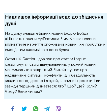
Надлишок інформації веде до збіднення
душі
На думку знавця ефірних новин Ендрю Бойда
«Цінність новини суб'єктивна. Чим більше новина
впливатиме на життя споживачів новин, їхні прибутки й
емоції, тим важливішою вона буде».
Останній Бастіон, дбаючи про статки і гарне
самопочуття своїх шанувальників, у кожній новині
максимально конкретний. Читайте у нас про
надзвичайні ситуації і конфлікти, дії і бездіяльність
влади, господарство і людей, злочини і проєкти, і ви
завжди першими дізнаєтеся: Хто? Що? Де? Коли?
Чому? Яким чином?