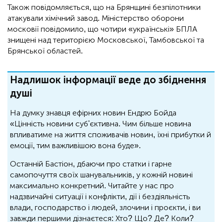
Також повідомляється, що на Брянщині безпілотники
атакували хімічний завод. Міністерство оборони
московії повідомило, що чотири «українські» БПЛА
знищені над територією Московської, Тамбовської та
Брянської областей.
Надлишок інформації веде до збіднення
душі
На думку знавця ефірних новин Ендрю Бойда
«Цінність новини суб'єктивна. Чим більше новина
впливатиме на життя споживачів новин, їхні прибутки й
емоції, тим важливішою вона буде».
Останній Бастіон, дбаючи про статки і гарне
самопочуття своїх шанувальників, у кожній новині
максимально конкретний. Читайте у нас про
надзвичайні ситуації і конфлікти, дії і бездіяльність
влади, господарство і людей, злочини і проєкти, і ви
завжди першими дізнаєтеся: Хто? Що? Де? Коли?