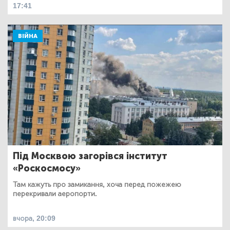
17:41
ВІЙНА
Під Москвою загорівся інститут
«Роскосмосу»
Там кажуть про замикання, хоча перед пожежею
перекривали аеропорти.
вчора, 20:09