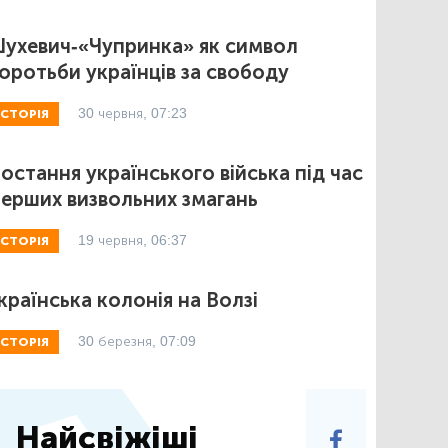
ухевич-«Чупринка» як символ
оротьби українців за свободу
30 червня, 07:23
ІСТОРІЯ
остання українського війська під час
ерших визвольних змагань
19 червня, 06:37
ІСТОРІЯ
країнська колонія на Волзі
30 березня, 07:09
ІСТОРІЯ
Найсвіжіші