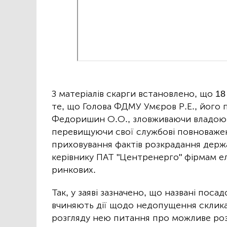
З матеріалів скарги встановлено, що 1
те, що Голова ФДМУ Умєров Р.Е., його 
Федоришин О.О., зловживаючи владою,
перевищуючи свої службові повноваженн
приховування фактів розкрадання держ
керівнику ПАТ "Центренерго" фірмам ел
ринкових.
Так, у заяві зазначено, що названі посад
вчиняють дії щодо недопущення склика
розгляду нею питання про можливе ро