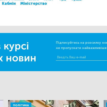
Кабмін
Міністерство
 курсі
Підписуйтесь на розсилку но
не пропускати найважливіше
х новин
ПОЛІТИКА