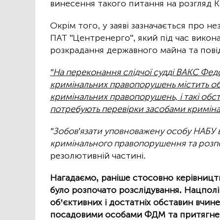
винесення такого питання на розгляд Ка
Окрім того, у заяві зазначається про н
ПАТ "Центренерго", який під час викона
розкрадання державного майна та пов
"На переконання слідчої судді ВАКС Фед
кримінальних правопорушень містить об
кримінальних правопорушень, і такі обст
потребують перевірки засобами кримін
"Зобов'язати уповноважену особу НАБУ 
кримінального правопорушення та розпо
резолютивній частині.
Нагадаємо, раніше стосовно керівницт
було розпочато розслідування. Нацполі
об’єктивних і достатніх обставин вчи
посадовими особами ФДМ та притягненн