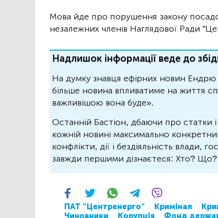
Мова йде про порушення закону посад
незалежних членів Наглядової Ради "Це
Надлишок інформації веде до збід
На думку знавця ефірних новин Ендрю 
більше новина впливатиме на життя спо
важливішою вона буде».
Останній Бастіон, дбаючи про статки і
кожній новині максимально конкретний.
конфлікти, дії і бездіяльність влади, г
завжди першими дізнаєтеся: Хто? Що
ПАТ "Центренерго"
Кримінал
Кри
Чиновники
Корупція
Фонд держа