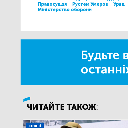
Правосуддя
Рустем Умєров
Уряд
Міністерство оборони
Будьте в
останні
ЧИТАЙТЕ ТАКОЖ:
ОПІНІЇ