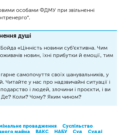
овими особами ФДМУ при звільненні
нтренерго".
нення душі
Бойда «Цінність новини суб'єктивна. Чим
живачів новин, їхні прибутки й емоції, тим
 гарне самопочуття своїх шанувальників, у
 Читайте у нас про надзвичайні ситуації і
осподарство і людей, злочини і проєкти, і ви
? Де? Коли? Чому? Яким чином?
мінальне провадження
Суспільство
вного майна
ВАКС
НАБУ
Суд
Судді