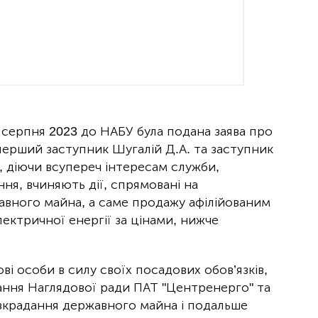
8 серпня 2023 до НАБУ була подана заява про
перший заступник Шугалій Д.А. та заступник
 діючи всупереч інтересам служби,
я, вчиняють дії, спрямовані на
авного майна, а саме продажу афілійованим
ектричної енергії за цінами, нижче
ові особи в силу своїх посадових обов’язків,
ння Наглядової ради ПАТ "Центренерго" та
зкрадання державного майна і подальше