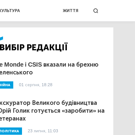
КУЛЬТУРА
ЖИТТЯ
ВИБІР РЕДАКЦІЇ
e Monde і CSIS вказали на брехню
еленського
01 серпня, 18:28
ВІЙНА
кскуратор Великого будівництва
рій Голик готується «заробити» на
етеранах
23 липня, 11:03
ПОЛІТИКА