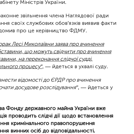
бінету Міністрів України.
езаконне звільнення члена Наглядової ради
ння своїх службових обов’язків виявив факти
ідомив про це керівництво ФДМУ.
орак Лесі Миколаївни заява про вчинення
ставини, що можуть свідчити про вчинення
авини, на переконання слідчої судді,
ального процесу"
, — йдеться в ухвалі суду.
внести відомості до ЄРДР про вчинення
чати досудове розслідування"
, — йдеться у
ва Фонду державного майна України вже
ція проводить слідчі дії щодо встановлення
нення кримінального правопорушення
я винних осіб до відповідальності.