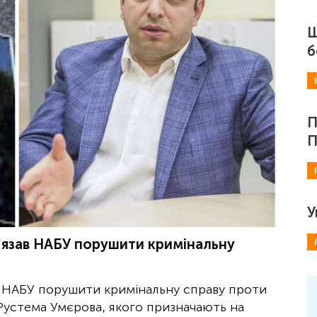
Ш
б
П
П
У
’язав НАБУ порушити кримінальну
в НАБУ порушити кримінальну справу проти
устема Умєрова, якого призначають на