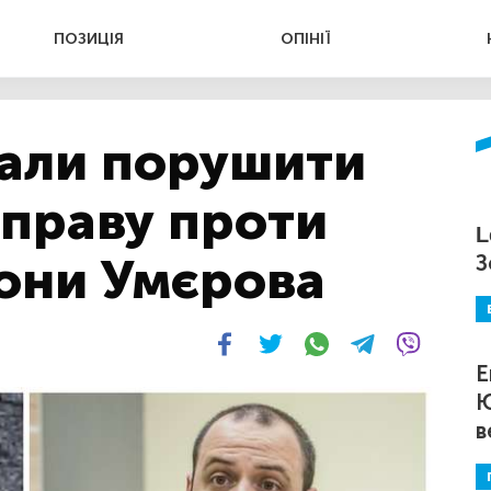
ПОЗИЦІЯ
ОПІНІЇ
зали порушити
справу проти
L
рони Умєрова
З
Е
Ю
в