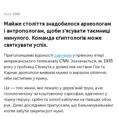
Фото:
CNN
Майже століття знадобилося археологам
і антропологам, щоби з'ясувати таємниці
минулого. Команда єґиптологів може
святкувати успіх.
Приголомшливі відомості
озвучили
у прямому етері
американського телеканалу CNN. Зазначається, як 1935
року у гробниці Сенмута у долині між містами Ґіза та
Карнак археологи виявили мумію із виразом обличчя,
ніби застиглим у крику.
Це — тіло жінки, яке лежало у дерев'яній труні, а не
позолоченому чи коштовному саркофазі, вдягненої у
чорну перуку, срібні та золоті каблучки на пальцях обох
рук. Деякі дослідники припускали, що бальзамувальники
могли забути закрити рот мумії.