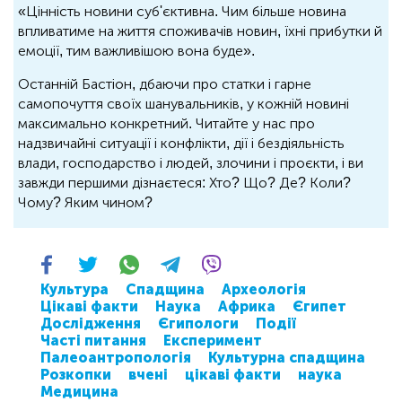
«Цінність новини суб'єктивна. Чим більше новина
впливатиме на життя споживачів новин, їхні прибутки й
емоції, тим важливішою вона буде».
Останній Бастіон, дбаючи про статки і гарне
самопочуття своїх шанувальників, у кожній новині
максимально конкретний. Читайте у нас про
надзвичайні ситуації і конфлікти, дії і бездіяльність
влади, господарство і людей, злочини і проєкти, і ви
завжди першими дізнаєтеся: Хто? Що? Де? Коли?
Чому? Яким чином?
Культура
Спадщина
Археологія
Цікаві факти
Наука
Африка
Єгипет
Дослідження
Єгипологи
Події
Часті питання
Експеримент
Палеоантропологія
Культурна спадщина
Розкопки
вчені
цікаві факти
наука
Медицина