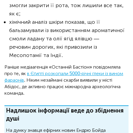
змогли закрити її рота, тож лишили все так,
як є;
хімічний аналіз шкіри показав, що її
бальзамували із використанням ароматичної
смоли ладану та олії ягід ялівцю —
речовин дорогих, які привозили із
Месопотамії та Індії.
Раніше медіаагенція «Останній Бастіон» повідомляла
про те, як
в Єґипті розкопали 5000-річні глеки із вином
фараонів
. Ніким незаймані скарби виявили у місті
Абідос, де активно працює міжнародна археологічна
команда.
Надлишок інформації веде до збіднення
душі
На думку знавця ефірних новин Ендрю Бойда