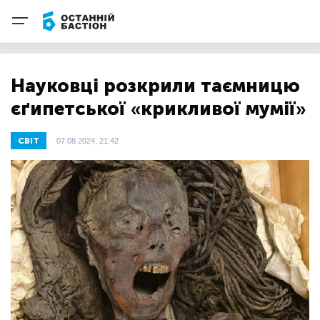
Науковці розкрили таємницю
єґипетської «крикливої мумії»
СВІТ
07.08.2024, 21:42