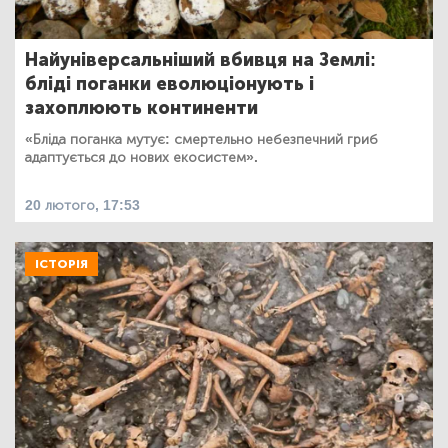
Найуніверсальніший вбивця на Землі:
бліді поганки еволюціонують і
захоплюють континенти
«Бліда поганка мутує: смертельно небезпечний гриб
адаптується до нових екосистем».
20 лютого, 17:53
ІСТОРІЯ