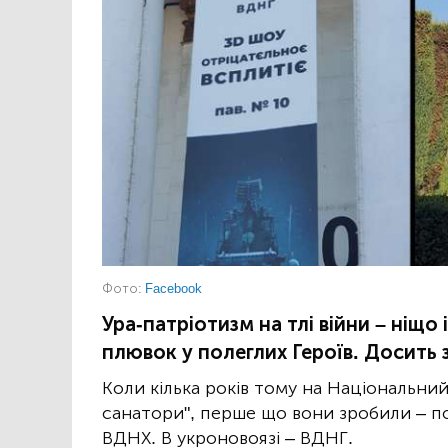
Фото:
Facebook
Ура-патріотизм на тлі війни – ніщо 
плювок у полеглих Героїв. Досить 
Коли кілька років тому на Національн
санатори", перше що вони зробили – по
ВДНХ. В укроновоязі – ВДНГ.