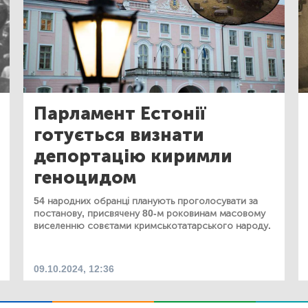
Парламент Естонії
готується визнати
депортацію киримли
геноцидом
54 народних обранці планують проголосувати за
постанову, присвячену 80-м роковинам масовому
виселенню совєтами кримськотатарського народу.
09.10.2024, 12:36