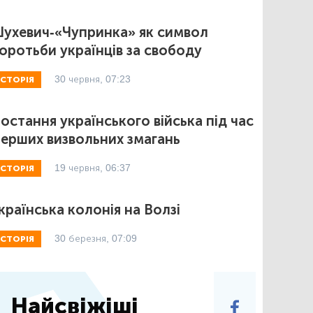
ухевич-«Чупринка» як символ
оротьби українців за свободу
30 червня, 07:23
ІСТОРІЯ
остання українського війська під час
ерших визвольних змагань
19 червня, 06:37
ІСТОРІЯ
країнська колонія на Волзі
30 березня, 07:09
ІСТОРІЯ
Найсвіжіші