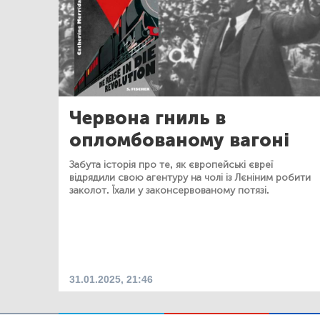
Червона гниль в
опломбованому вагоні
Забута історія про те, як європейські євреї
відрядили свою агентуру на чолі із Лєніним робити
заколот. Їхали у законсервованому потязі.
31.01.2025, 21:46