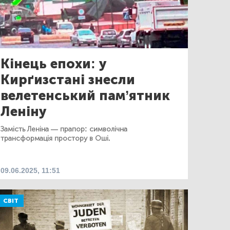
Кінець епохи: у
Кирґизстані знесли
велетенський пам’ятник
Леніну
Замість Леніна — прапор: символічна
трансформація простору в Оші.
09.06.2025, 11:51
СВІТ