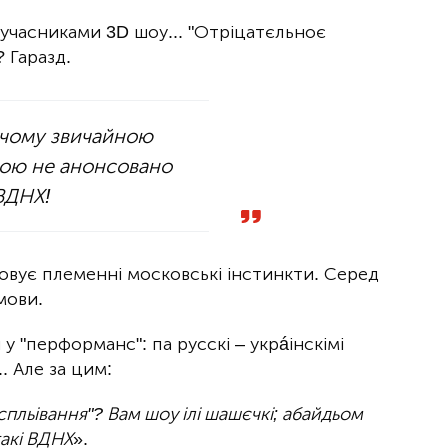
 учасниками 3D шоу... "Отріцатєльноє
 Гаразд.
, чому звичайною
вою не анонсовано
ВДНХ!
зовує племенні московські інстинкти. Серед
мови.
 "перформанс": па русскі – укрáінскімі
.. Але за цим:
"спльівання"? Вам шоу ілі шашєчкі; абайдьом
такі ВДНХ
».