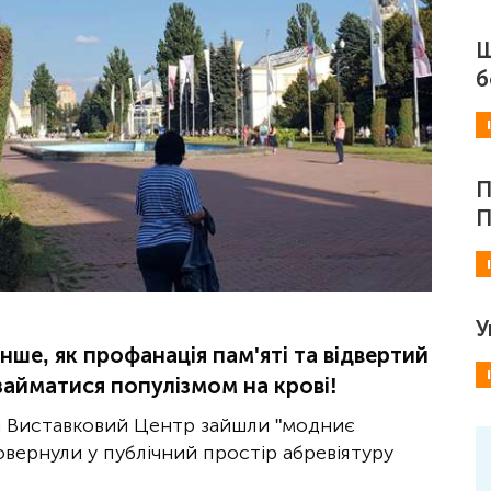
Ш
б
П
П
У
інше, як профанація пам'яті та відвертий
займатися популізмом на крові!
ий Виставковий Центр зайшли "модниє
вернули у публічний простір абревіятуру