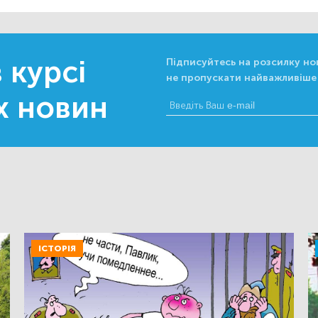
 курсі
Підписуйтесь на розсилку но
не пропускати найважливіше
х новин
ІСТОРІЯ