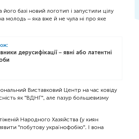
 його базі новий логотип і запустили цілу
а молодь – яка вже й не чула ні про яке
кож:
вники дерусифікації – явні або латентні
оби
ціональний Виставковий Центр на час ковіду
сність як "ВДНГ", але пазур большевизму
тіженій Народного Хазяйства (у киян
явити "побутову українофобію". І вона