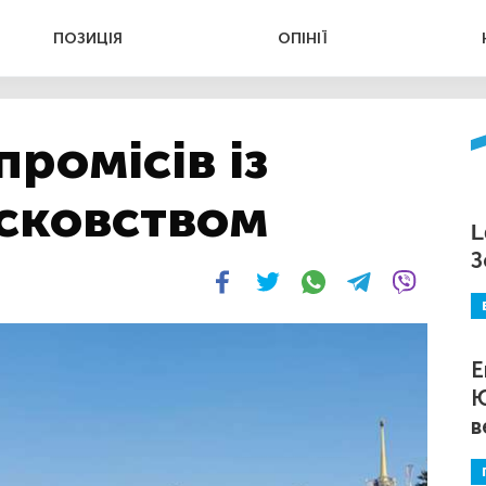
ПОЗИЦІЯ
ОПІНІЇ
ромісів із
сковством
L
З
Е
Ю
в