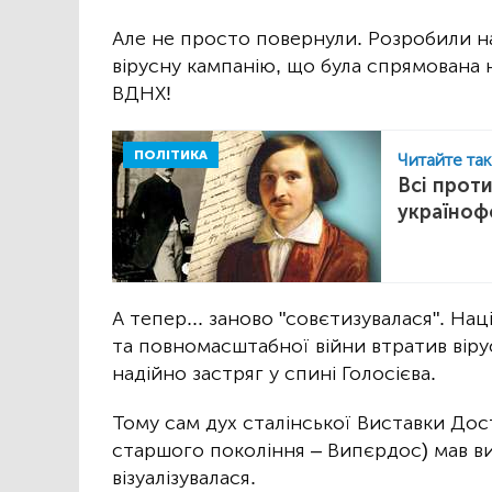
Але не просто повернули. Розробили на
вірусну кампанію, що була спрямована н
ВДНХ!
ПОЛІТИКА
Читайте та
Всі проти
україноф
А тепер... заново "совєтизувалася". На
та повномасштабної війни втратив віру
надійно застряг у спині Голосієва.
Тому сам дух сталінської Виставки Дос
старшого покоління – Випєрдос) мав ви
візуалізувалася.