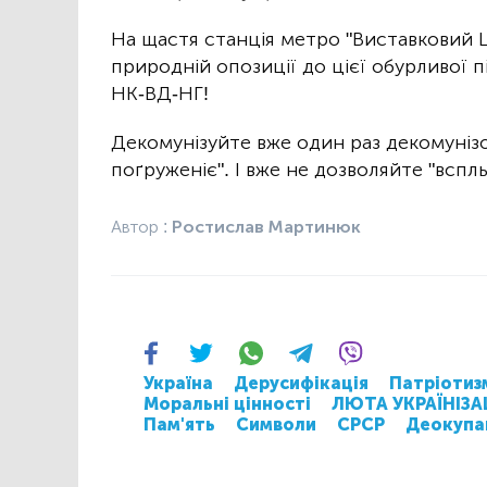
На щастя станція метро "Виставковий Це
природній опозиції до цієї обурливої п
НК-ВД-НГ!
Декомунізуйте вже один раз декомуніз
поґруженіє". І вже не дозволяйте "вспль
Автор :
Ростислав Мартинюк
Україна
Дерусифікація
Патріотиз
Моральні цінності
ЛЮТА УКРАЇНІЗА
Пам'ять
Символи
СРСР
Деокупа