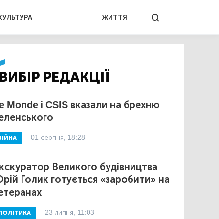
КУЛЬТУРА
ЖИТТЯ
ВИБІР РЕДАКЦІЇ
e Monde і CSIS вказали на брехню
еленського
01 серпня, 18:28
ВІЙНА
кскуратор Великого будівництва
рій Голик готується «заробити» на
етеранах
23 липня, 11:03
ПОЛІТИКА