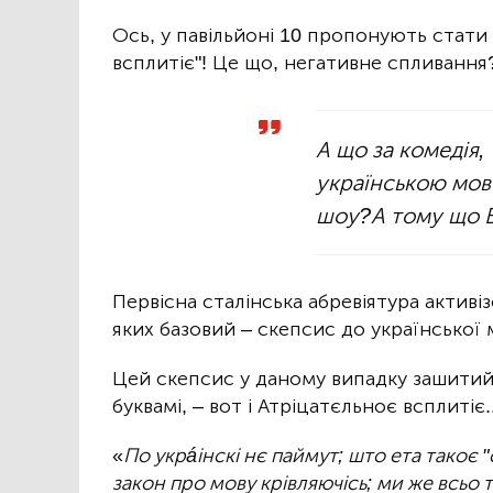
Ось, у павільйоні 10 пропонують стати
всплитіє"! Це що, негативне спливання?
А що за комедія
українською мо
шоу?А тому що 
Первісна сталінська абревіятура активі
яких базовий – скепсис до української 
Цей скепсис у даному випадку зашитий у
буквамі, – вот і Атріцатєльноє всплитіє.
«
По укрáінскі нє паймут; што ета такоє 
закон про мову крівляючісь; ми же всьо 