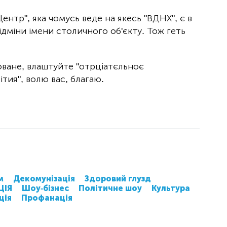
нтр", яка чомусь веде на якесь "ВДНХ", є в
ідміни імени столичного об'єкту. Тож геть
оване, влаштуйте "отрціатєльноє
ітия", волю вас, благаю.
м
Декомунізація
Здоровий глузд
ЦІЯ
Шоу-бізнес
Політичне шоу
Культура
ція
Профанація