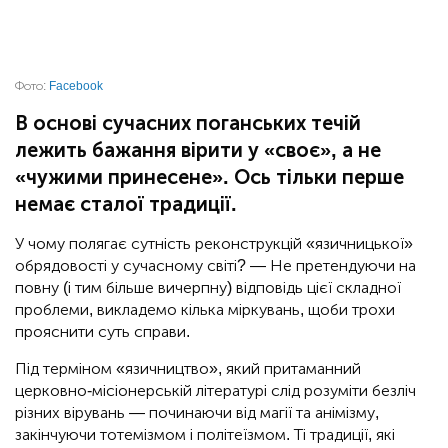
Фото:
Facebook
В основі сучасних поганських течій
лежить бажання вірити у «своє», а не
«чужими принесене». Ось тільки перше
немає сталої традиції.
У чому полягає сутність реконструкцій «язичницької»
обрядовості у сучасному світі? — Не претендуючи на
повну (і тим більше вичерпну) відповідь цієї складної
проблеми, викладемо кілька міркувань, щоби трохи
прояснити суть справи.
Під терміном «язичництво», який притаманний
церковно-місіонерській літературі слід розуміти безліч
різних вірувань — починаючи від магії та анімізму,
закінчуючи тотемізмом і політеїзмом. Ті традиції, які