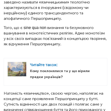
заведено називати «язичницькими» теологічно
характеризуються в ігноруванні (свідомому чи
інерційному) єдиного трансцендентного та
апофатичного Першопринципу.
Того, що є sine qua non визнання та безумовного
вшанування в монотеїстичних релігіях. Адже монотеїзм
у всіх своїх випадках пов'язаний із концепцією творіння,
як відчуження Першопринципу.
Читайте також:
Кому поклонялися та у що вірили
предки українців?
Натомість «язичництво», своєю чергою, наполягає на
концепції саме проявлення Першопринципу у бутті.
Сутність відмінності цих двох позицій і полягає саме у
визначенні співвідношення буття та його прихованого у