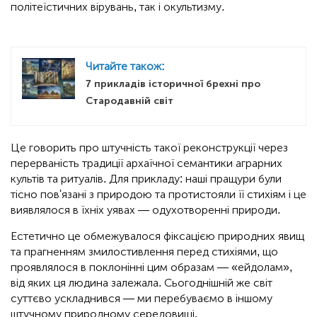
політеїстичних вірувань, так і окультизму.
Читайте також:
7 прикладів історичної брехні про
Стародавній світ
Це говорить про штучність такої реконструкції через
перерваність традиції архаїчної семантики аграрних
культів та ритуалів. Для прикладу: наші пращури були
тісно пов'язані з природою та протистояли її стихіям і це
виявлялося в їхніх уявах — одухотворенні природи.
Естетично це обмежувалося фіксацією природних явищ
та прагненням змилостивлення перед стихіями, що
проявлялося в поклонінні цим образам — «ейдолам»,
від яких ця людина залежала. Сьогоднішній же світ
суттєво ускладнився — ми перебуваємо в іншому
штучному природному середовищі.