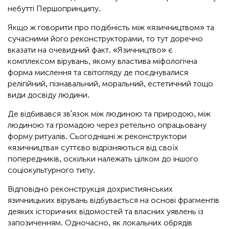
небутті Першопринципу.
Якщо ж говорити про подібність між «язичництвом» та
сучасними його реконструкторами, то тут доречно
вказати на очевидний факт. «Язичництво» є
комплексом вірувань, якому властива міфологічна
форма мислення та світогляду де поєднувалися
релігійний, пізнавальний, моральний, естетичний тощо
види досвіду людини.
Де відбивався зв'язок між людиною та природою, між
людиною та громадою через ретельно опрацьовану
форму ритуалів. Сьогоднішні ж реконструктори
«язичництва» суттєво відрізняються від своїх
попередників, оскільки належать цілком до іншого
соціокультурного типу.
Відповідно реконструкція дохристиянських
язичницьких вірувань відбувається на основі фрагментів
деяких історичних відомостей та власних уявлень із
запозиченням. Одночасно, як локальних обрядів