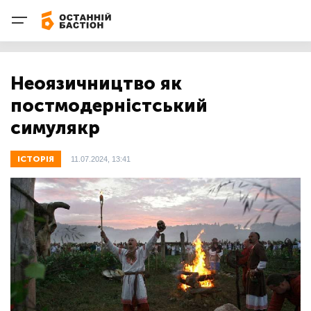
Неоязичництво як
постмодерністський
симулякр
ІСТОРІЯ
11.07.2024, 13:41