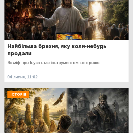
Найбільша брехня, яку коли-небудь
продали
Як міф про Ісуса став інструментом контролю.
04 липня, 11:02
ІСТОРІЯ