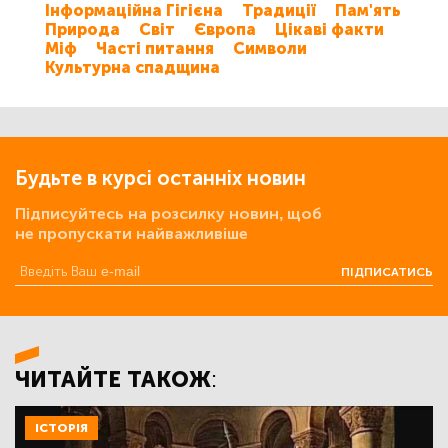
Інформаційна Гігієна
Традиції
Пам'ять
Природа
Світ
Європа
Цікаві факти
Міф
Часті питання
Символи
Культурна спадщина
Будьте в курсі останніх новин
Підписуйтесь на розсилку новин, щоб
не пропускати найважливіше
ПІДПИСАТИСЬ
ЧИТАЙТЕ ТАКОЖ:
ІСТОРІЯ