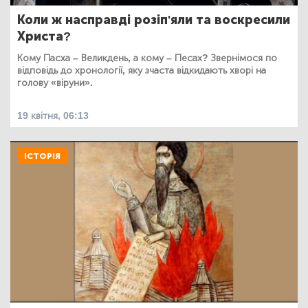
Коли ж насправді розіп'яли та воскресили
Христа?
Кому Пасха – Великдень, а кому – Песах? Звернімося по
відповідь до хронології, яку зчаста відкидають хворі на
голову «віруни».
19 квітня, 06:13
ІСТОРІЯ