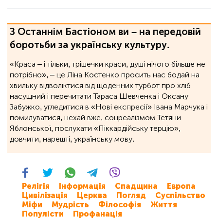
З Останнім Бастіоном ви – на передовій
боротьби за українську культуру.
«Краса – і тільки, трішечки краси, душі нічого більше не
потрібно», ‒ це Ліна Костенко просить нас бодай на
хвильку відволіктися від щоденних турбот про хліб
насущний і перечитати Тараса Шевченка і Оксану
Забужко, угледитися в «Нові експресії» Івана Марчука і
помилуватися, нехай вже, соцреалізмом Тетяни
Яблонської, послухати «Піккардійську терцію»,
довчити, нарешті, українську мову.
Релігія
Інформація
Спадщина
Европа
Цивілізація
Церква
Погляд
Суспільство
Міфи
Мудрість
Філософія
Життя
Популісти
Профанація