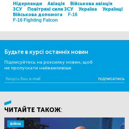
Нідерланди
Авіація
Військова авіація
ЗСУ
Повітряні сили ЗСУ
Україна
Українці
Військова допомога
F-16
F-16 Fighting Falcon
Будьте в курсі останніх новин
Підписуйтесь на розсилку новин, щоб
не пропускати найважливіше
ПІДПИСАТИСЬ
ЧИТАЙТЕ ТАКОЖ:
ВІЙНА