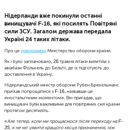
Нідерланди вже покинули останні
винищувачі F-16, які посилять Повітряні
сили ЗСУ. Загалом держава передала
Україні 24 таких літаки.
Про це
повідомило
Міністерство оборони країни.
Як і було заплановано, 26 травня літаки вилетіли з
авіабази Фолькель до Бельгії, де їх підготують до
доставлення в Україну.
Нідерландський міністр оборони Рубен Брекельманс
приїхав попрощатися з F-16, назвавши це
«ностальгічним моментом». Він пригадав, що
винищувачі були важливими для повітряних сил країни
протягом десятиліть.
«Але тепер, коли ми прощаємося після переходу на F-
35, я не міг уявити кращого місця призначення, ніж