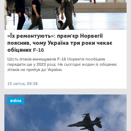
«Їх ремонтують»: прем'єр Норвегії
пояснив, чому Україна три роки чекає
обіцяних F-16
Шість літаків-винищувачів F-16 Норвегія пообіцяла
передати ще у 2023 році. На сьогодні жоден із обіцяних
літаків не прибув до України.
15 квітня, 09:38
ВІЙНА