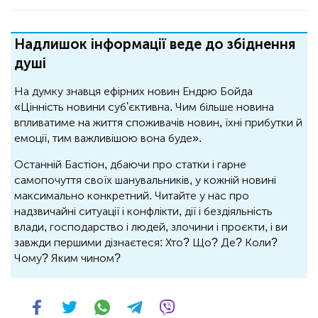
Надлишок інформації веде до збіднення
душі
На думку знавця ефірних новин Ендрю Бойда
«Цінність новини суб'єктивна. Чим більше новина
впливатиме на життя споживачів новин, їхні прибутки й
емоції, тим важливішою вона буде».
Останній Бастіон, дбаючи про статки і гарне
самопочуття своїх шанувальників, у кожній новині
максимально конкретний. Читайте у нас про
надзвичайні ситуації і конфлікти, дії і бездіяльність
влади, господарство і людей, злочини і проєкти, і ви
завжди першими дізнаєтеся: Хто? Що? Де? Коли?
Чому? Яким чином?