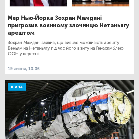
Мер Нью-Йорка Зохран Мамдані
пригрозив воєнному злочинцю Нетаньягу
арештом
Зохран Мамдані заявив, що вивчає можливість арешту
Беньяміна Нетаньягу під час його візиту на Генасамблею
ООН у вересні.
19 липня, 13:36
ВІЙНА