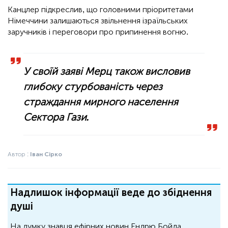
Канцлер підкреслив, що головними пріоритетами
Німеччини залишаються звільнення ізраїльських
заручників і переговори про припинення вогню.
У своїй заяві Мерц також висловив
глибоку стурбованість через
страждання мирного населення
Сектора Гази.
Автор :
Іван Сірко
Надлишок інформації веде до збіднення
душі
На думку знавця ефірних новин Ендрю Бойда