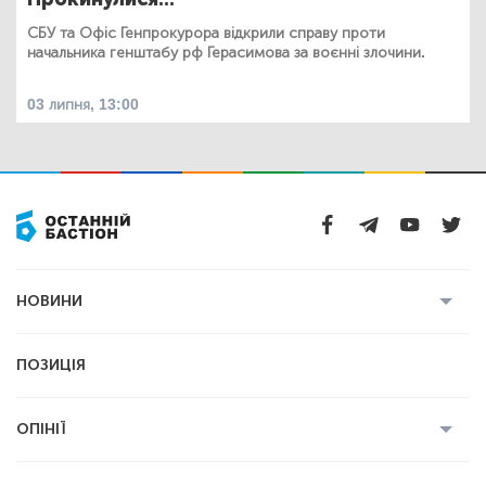
СБУ та Офіс Генпрокурора відкрили справу проти
начальника генштабу рф Герасимова за воєнні злочини.
03 липня, 13:00
НОВИНИ
Усі новини
Кримінал
Полтава
ПОЗИЦІЯ
Політика
Війна
Світ
ОПІНІЇ
Економіка
Спорт
Головред
Володимир Бойко
Ростислав