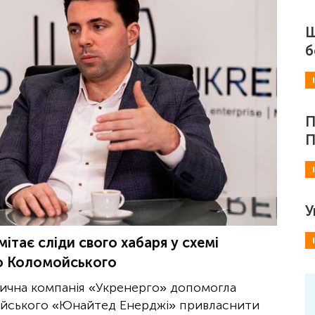
Ш
б
П
П
У
ітає сліди свого хабаря у схемі
єю Коломойського
тична компанія «Укренерго» допомогла
омойського «Юнайтед Енерджі» привласнити