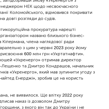
, запідозривши змову «Укренерго» з
енеджером НЕК щодо несвоєчасного
анії Коломойського, відмовився покривати
а довгі розгляди до судів.
 антикорупційна прокуратура нарешті
організатором названо близького бізнес-
 Кіпермана, члена наглядової ради
аралельно з цим у червні 2023 року йому
присвоєння 600 млн грн «Укртатнафти».
 грошей «Укренерго» отримав директор
-Лещенко та Дмитро Кондрашов, начальник
нків «Укренерго», який мав зупинити угоду з
найтед Енерджі», зробив це на користь
мана, не виявилося. Ще влітку 2022 року
дписав наказ із дозволом Дмитру
орщини, з якого він так до України і не