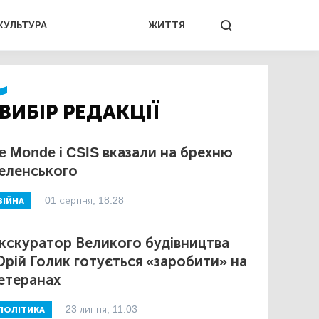
КУЛЬТУРА
ЖИТТЯ
ВИБІР РЕДАКЦІЇ
e Monde і CSIS вказали на брехню
еленського
01 серпня, 18:28
ВІЙНА
кскуратор Великого будівництва
рій Голик готується «заробити» на
етеранах
23 липня, 11:03
ПОЛІТИКА