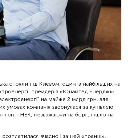
ська стояли під Києвом, один із найбільших на
ктроенергії трейдерів «Юнайтед Енерджі»
електроенергії на майже 2 млрд грн, але
их умовах компанія звернулася за купівлею
 грн, і НЕК, незважаючи на борг, пішло на
розплатилася вчасно і за цей «транш»,