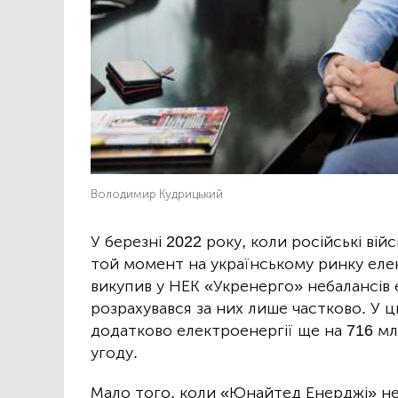
Володимир Кудрицький
У березні 2022 року, коли російські вій
той момент на українському ринку еле
викупив у НЕК «Укренерго» небалансів 
розрахувався за них лише частково. У ц
додатково електроенергії ще на 716 млн
угоду.
Мало того, коли «Юнайтед Енерджі» не 