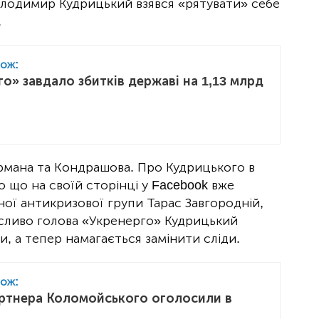
Володимир Кудрицький взявся «рятувати» себе
.
кож:
о» завдало збитків державі на 1,13 млрд
ермана та Кондрашова. Про Кудрицького в
о що на своїй сторінці у Facebook вже
ої антикризової групи Тарас Завгородній,
исливо голова «Укренерго» Кудрицький
и, а тепер намагається замінити сліди.
кож:
артнера Коломойського оголосили в