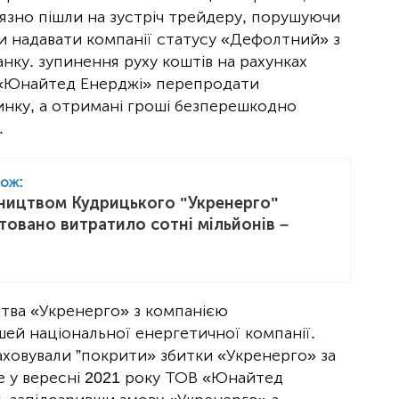
язно пішли на зустріч трейдеру, порушуючи
и надавати компанії статусу «Дефолтний» з
ку. зупинення руху коштів на рахунках
 «Юнайтед Енерджі» перепродати
нку, а отримані гроші безперешкодно
.
кож:
вництвом Кудрицького "Укренерго"
товано витратило сотні мільйонів –
цтва «Укренерго» з компанією
й національної енергетичної компанії.
аховували ”покрити» збитки «Укренерго» за
ще у вересні 2021 року ТОВ «Юнайтед