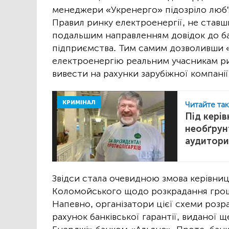
менеджери «Укренерго» підозріло люб'
Правил ринку електроенергії, не ставш
подальшим направленням довідок до бан
підприємства. Тим самим дозволивши
електроенергію реальним учасникам ри
вивести на рахунки зарубіжної компанії
КРИМІНАЛ
Читайте та
Під кері
необґрун
аудитори
Звідси стала очевидною змова керівни
Коломойського щодо розкрадання гроше
Напевно, організатори цієї схеми розр
рахунок банківської гарантії, виданої 