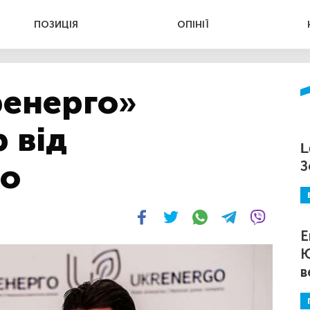
ПОЗИЦІЯ
ОПІНІЇ
ренерго»
 від
L
го
З
Е
Ю
в