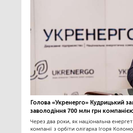
Голова «Укренерго» Кудрицький зам
заволодіння 700 млн грн компані
Через два роки, як національна енерге
компанії з орбіти олігарха Ігоря Кол