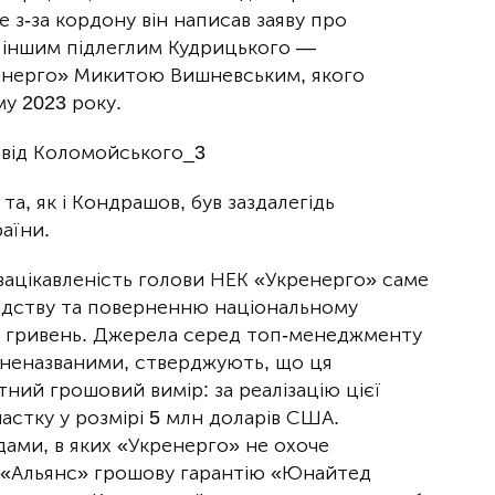
е з-за кордону він написав заяву про
і з іншим підлеглим Кудрицького —
енерго» Микитою Вишневським, якого
у 2023 року.
 та, як і Кондрашов, був заздалегідь
аїни.
зацікавленість голови НЕК «Укренерго» саме
лідству та поверненню національному
в гривень. Джерела серед топ-менеджменту
 неназваними, стверджують, що ця
ний грошовий вимір: за реалізацію цієї
астку у розмірі 5 млн доларів США.
ами, в яких «Укренерго» не охоче
у «Альянс» грошову гарантію «Юнайтед