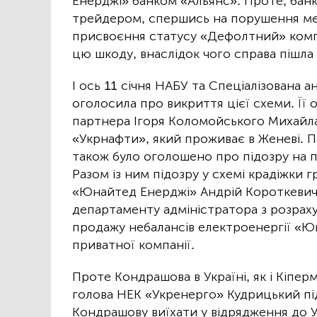
Енерджі» банком «Альянс». Проте, банк
трейдером, спершись на порушення м
присвоєння статусу «Дефолтний» комп
цю шкоду, внаслідок чого справа пішла н
І ось 11 січня НАБУ та Спеціалізована
оголосила про викриття цієї схеми. Її 
партнера Ігоря Коломойського Михайла
«Укрнафти», який проживає в Женеві. П
також було оголошено про підозру на 
Разом із ним підозру у схемі крадіжки
«Юнайтед Енерджі» Андрій Короткевич
департаменту адміністратора з розраху
продажу небалансів електроенергії «Ю
приватної компанії.
Проте Кондрашова в Україні, як і Кіпер
голова НЕК «Укренерго» Кудрицький пі
Кондрашову виїхати у відрядження до Уг