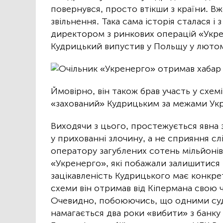
повернувся, просто втікши з країни. Вж
звільнення. Така сама історія сталася 
директором з ринкових операцій «Укр
Кудрицький випустив у Польщу у лютом
Ймовірно, він також брав участь у схемі
«захований» Кудрицьким за межами Укр
Виходячи з цього, простежується явна 
у прихованні злочину, а не сприяння с
оператору загублених сотень мільйоні
«Укренерго», які побажали залишитися
зацікавленість Кудрицького має конкрет
схеми він отримав від Кіпермана свою ч
Очевидно, побоюючись, що одними суд
намагається два роки «вибити» з банк