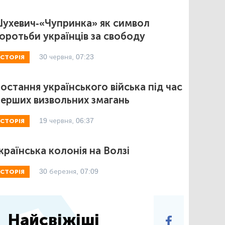
ухевич-«Чупринка» як символ
оротьби українців за свободу
30 червня, 07:23
ІСТОРІЯ
остання українського війська під час
ерших визвольних змагань
19 червня, 06:37
ІСТОРІЯ
країнська колонія на Волзі
30 березня, 07:09
ІСТОРІЯ
Найсвіжіші