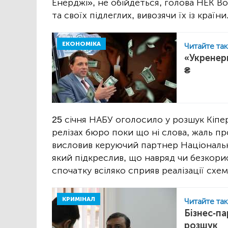
Енерджі», не обійдеться, голова НЕК 
та своїх підлеглих, вивозячи їх із країни
ЕКОНОМІКА
Читайте та
«Укренерг
₴
25 січня НАБУ оголосило у розшук Кіп
релізах бюро поки що ні слова, жаль пр
висловив керуючий партнер Національн
який підкреслив, що навряд чи безкор
спочатку всіляко сприяв реалізації схем
КРИМІНАЛ
Читайте та
Бізнес-п
розшук