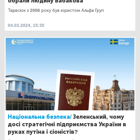
обрали людину Бабакова
Тарасюк з 2006 року був юристом Альфа Груп
04.03.2024, 15:35
Національна безпека/
Зеленський, чому
досі стратегічні підприємства України в
руках путіна і сіоністів?