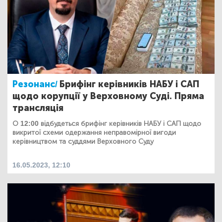
Резонанс/
Брифінг керівників НАБУ і САП
щодо корупції у Верховному Суді. Пряма
трансляція
О 12:00 відбудеться брифінг керівників НАБУ і САП щодо
викритої схеми одержання неправомірної вигоди
керівництвом та суддями Верховного Суду
16.05.2023, 12:10