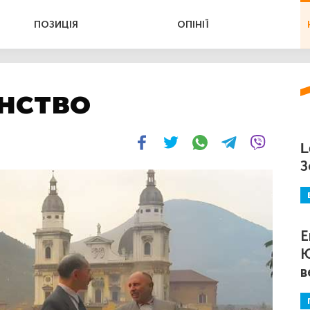
ПОЗИЦІЯ
ОПІНІЇ
нство
L
З
Е
Ю
в