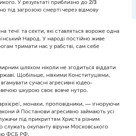
кого. У результаті приблизно до 2/3
но під загрозою смерті через відмову
а течії та секти, які ставляться вороже одна
аїнський Народ. У народі постійно живе
гам тримати нас у рабстві, сам себе
ирним шляхом ніколи не згодиться віддати
ержаві. Щобільше, ніякими Конституціями,
вгамувати сучасні агресивні юдео-
 овечою шкурою своє вовче нутро.
і архієреї, монахи, проповідники, — ігноруючи
 Закони й Постанови агресивно займають усі
 служачи під прикриттям Христа різним
о служать окупанту віруни Московського
рою ФСБ РФ.