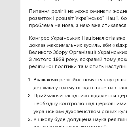
Питання релігії не може оминати жодна 
розвиток і розцвіт Української Нації, б
проблема не нова, з нею вже стикалася
Конґрес Українських Націоналістів вже
доклав максимальних зусиль, аби «відх
Великого Збору Організації Українських 
3 лютого 1929 року, яскравий тому дока
релігійної політики та містить наступн
Вважаючи релігійне почуття внутріш
держава у цьому огляді стане на стано
Приймаючи засадничо відділення цер
необхідну контролю над церковними 
українським духовенством різних куль
У школу буде допущена наука релігійн