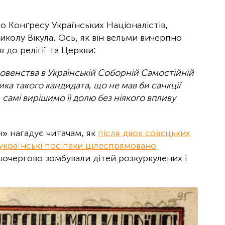
о Конґресу Українських Націоналістів,
иколу Вікула. Ось, як він вельми вичерпно
 до релігії та Церкви:
овенства в Українській Соборній Самостійній
ка такого кандидата, що не мав би санкції
 самі вирішимо її долю без ніякого впливу
» нагадує читачам, як
після двох совєцьких
 українські посіпаки цілеспрямовано
шочергово зомбували дітей розкуркулених і