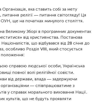
Організація, яка ставить собі за мету
о, питання релігії — питання світогляду! Ця
 ОУН, ще на початках минулого століття.
 на Великому Зборі в програмних документах
реститися» від християнства. Постанова
Націоналістів, що відбувався від 28 січня до
з, особливо Розділ VIII, який стосується
і положення:
ньою справою людської особи, Українська
вищі повної волі релігійної совісти.
кви від держави, влада — задержуючи
організаціями — співпрацюватиме з
тів у справах морального виховання Нації.
их культів, що не будуть проявляти