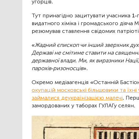
угорців.
Тут принагідно зацитувати учасника 1-г
видатного хіміка і громадського діяча М
резюмував ставлення свідомих патріотів
«
Жадний єпископ чи інший зверхник дух
Державі не смітиме ставити на священни
державної влади. Ми, як виразники Нації,
парохів-ризоносців
».
Окремо медіаагенція «Останній Бастіон
окупацій московські більшовики та їхні
займалися деукраїнізацією малечі
. Пер
замордованих у таборах ГУЛАГу селян.