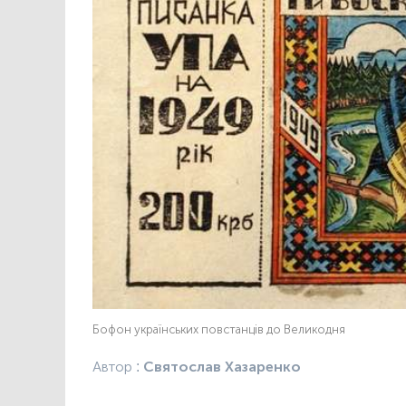
Бофон українських повстанців до Великодня
Автор :
Святослав Хазаренко