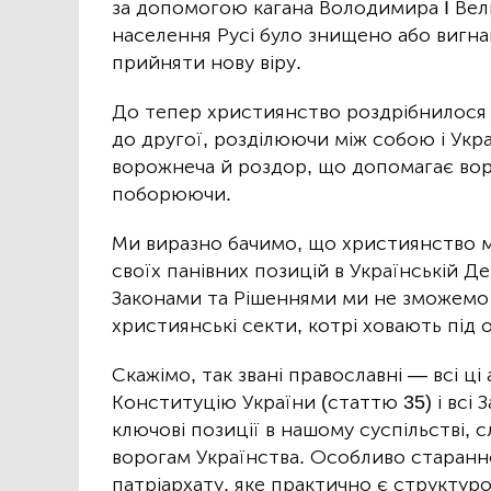
за допомогою кагана Володимира I Вели
населення Русі було знищено або вигна
прийняти нову віру.
До тепер християнство роздрібнилося н
до другої, розділюючи між собою і Укр
ворожнеча й роздор, що допомагає воро
поборюючи.
Ми виразно бачимо, що християнство м
своїх панівних позицій в Українській Д
Законами та Рішеннями ми не зможемо 
християнські секти, котрі ховають під
Скажімо, так звані православні — всі ц
Конституцію України (статтю 35) і всі
ключові позиції в нашому суспільстві,
ворогам Українства. Особливо старанн
патріархату, яке практично є структу