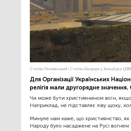
Степан Ленкавський і Степан Бандера у Зальцбурзі (1950
Для Організації Українських Націона
релігія мали другорядне значення.
Чи може бути християнином воїн, якщо 
Наприклад, не підставляє ліву щоку, кол
Минуле нам каже, що християнство, як 
Народу було насаджене на Русі вогнем 