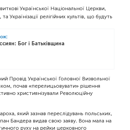
виткові Української Національної Церкви,
та Українізації релігійних культів, що будуть
кож:
ссиян: Бог і Батьківщина
ний Провід Української Головної Визвольної
хом, почав «перелицьовувати» рішення
активно християнізували Революційну
ароха, який зазнав переслідувань польських,
епан Бандера видав свою заяву. Вона мала на
тичного руху на рейки церковного