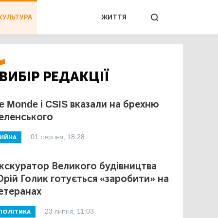
КУЛЬТУРА
ЖИТТЯ
ВИБІР РЕДАКЦІЇ
e Monde і CSIS вказали на брехню
еленського
01 серпня, 18:28
ВІЙНА
кскуратор Великого будівництва
рій Голик готується «заробити» на
етеранах
23 липня, 11:03
ПОЛІТИКА