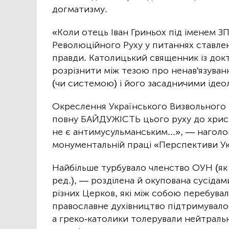
догматизму.
«Коли отець Іван Гриньох під іменем З
Революційного Руху у питаннях ставленн
правди. Католицький священник із докт
розрізнити між тезою про ненав'язува
(чи системою) і його засадничими ідеол
Окреслення Українського Визвольного 
повну БАЙДУЖІСТЬ цього руху до христ
не є антимусульманським...», — наголо
монументальній праці «Перспективи Ук
Найбільше турбувало членство ОУН (як 
ред.), — розділена й окупована сусідам
різних Церков, які між собою перебува
православне духівництво підтримувало 
а греко-католики толерували нейтральне 