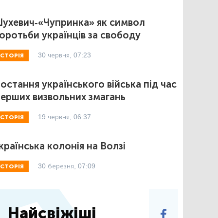
ухевич-«Чупринка» як символ
оротьби українців за свободу
30 червня, 07:23
ІСТОРІЯ
остання українського війська під час
ерших визвольних змагань
19 червня, 06:37
ІСТОРІЯ
країнська колонія на Волзі
30 березня, 07:09
ІСТОРІЯ
Найсвіжіші