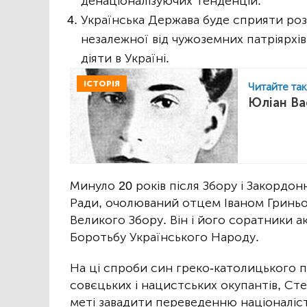
денаціоналізуючих тенденцій.
Українська Держава буде сприяти роз
незалежної від чужоземних патріярхів, 
діяти в Україні.
ІСТОРІЯ
Читайте та
Юліан Ва
Минуло 20 років після Збору і Закордон
Ради, очолюваний отцем Іваном Гриньо
Великого Збору. Він і його соратники 
Боротьбу Українського Народу.
На ці спроби син греко-католицького п
совєцьких і нацистських окупантів, Ст
меті завадити переведенню націоналіс