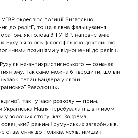
П УГВР окреслює позиції Визвольно-
я до релігії, то це є явне фальшування
оратом, як голова ЗП УГВР, напевне вміє
ння Руху з якоюсь філософською доктриною
огічними позиціями у відношенні до релігії.
Руху як не-антихристиянського — означає
иянізму. Так само можна б твердити, що він
шував Степан Бандера у своїй
раїнської Революції».
єдиної, так і у часи розколу — прим.
и Українська Нація перебувала під впливом
ли у ворожих стосунках. Зокрема,
совєцький режим і румунських загарбників,
ставлення до поляків, чехів, німців і