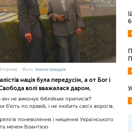
Ш
б
П
П
-ті роки)
Фото:
Знання пращурів
лістів нація була передусім, а от Бог і
 Свобода волі вважалася даром.
У
він не виконує біблійних приписів?
и б'ють по правій, і не любить своїх ворогів.
релігія поневолення і нищення Українського
та мечем Візантією