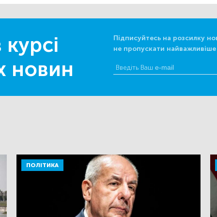
 курсі
Підписуйтесь на розсилку но
не пропускати найважливіше
х новин
ПОЛІТИКА