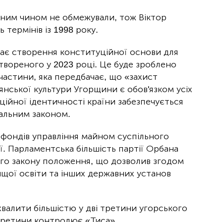
дним чином не обмежували, тож Віктор
термінів із 1998 року.
чає створення конституційної основи для
 створеного у 2023 році. Це буде зроблено
частини, яка передбачає, що «захист
янської культури Угорщини є обов'язком усіх
ційної ідентичності країни забезпечується
альним законом.
фондів управління майном суспільного
ї. Парламентська більшість партії Орбана
ого закону положення, що дозволив згодом
ищої освіти та інших державних установ
хвалити більшістю у дві третини угорського
третини контролює «Тиса».