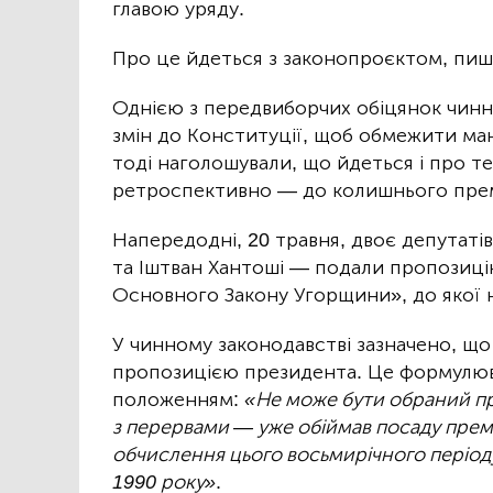
главою уряду.
Про це йдеться з законопроєктом, пи
Однією з передвиборчих обіцянок чинн
змін до Конституції, щоб обмежити ма
тоді наголошували, що йдеться і про 
ретроспективно — до колишнього прем
Напередодні, 20 травня, двоє депутат
та Іштван Хантоші — подали пропозиці
Основного Закону Угорщини», до якої 
У чинному законодавстві зазначено, що
пропозицією президента. Це формулю
положенням:
«Не може бути обраний пр
з перервами — уже обіймав посаду прем’
обчислення цього восьмирічного періоду
1990 року»
.