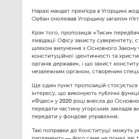
Наразі мандат прем'єра в Угорщині жо
Орбан очолював Угорщину загалом п'ять 
Крім того, пропозиція «Тиси» передба
ліквідації Офісу захисту суверенітету,
шляхом вилучення з Основного Закону 
конституційної ідентичності та христи
органів держави», і що захист конститу
незалежним органом, створеним спеці
Ще один пункт пропозицій стосується 
інтересу, що виконують публічні функці
«Фідес» у 2020 році внесла до Основн
передати частину угорських закладів в
передати у фондове управління.
Такі поправки до Конституції можуть у
парламенту — його саме на понад дві 