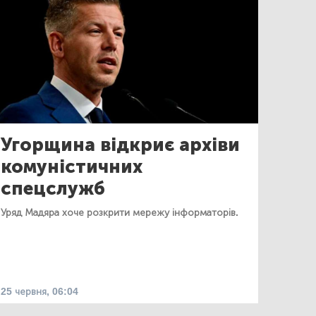
Угорщина відкриє архіви
комуністичних
спецслужб
Уряд Мадяра хоче розкрити мережу інформаторів.
25 червня, 06:04