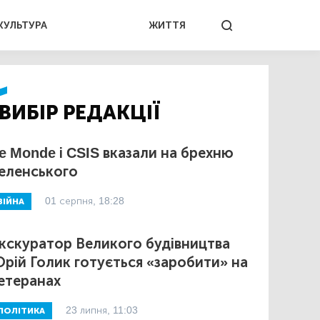
КУЛЬТУРА
ЖИТТЯ
ВИБІР РЕДАКЦІЇ
e Monde і CSIS вказали на брехню
еленського
01 серпня, 18:28
ВІЙНА
кскуратор Великого будівництва
рій Голик готується «заробити» на
етеранах
23 липня, 11:03
ПОЛІТИКА