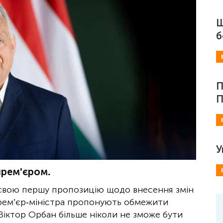
Ш
б
П
П
У
прем'єром.
а свою першу пропозицію щодо внесення змін
 прем’єр-міністра пропонують обмежити
 Віктор Орбан більше ніколи не зможе бути