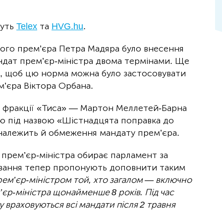
шуть
Telex
та
HVG.hu
.
ого прем’єра Петра Мадяра було внесення
ндат прем’єр-міністра двома термінами. Ще
те, щоб цю норма можна було застосовувати
’єра Віктора Орбана.
ів фракції «Тиса» — Мартон Меллетей-Барна
ю під назвою «Шістнадцята поправка до
належить й обмеження мандату прем’єра.
 прем’єр-міністра обирає парламент за
вання тепер пропонують доповнити таким
ем’єр-міністром той, хто загалом — включно
єр-міністра щонайменше 8 років. Під час
 враховуються всі мандати після 2 травня