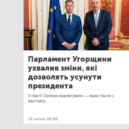
Парламент Угорщини
ухвалив зміни, які
дозволять усунути
президента
У партії Орбана відреагували — лідер пішов у
відставку.
14 липня, 08:58