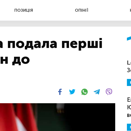
ПОЗИЦІЯ
ОПІНІЇ
а подала перші
ін до
L
З
Е
Ю
в