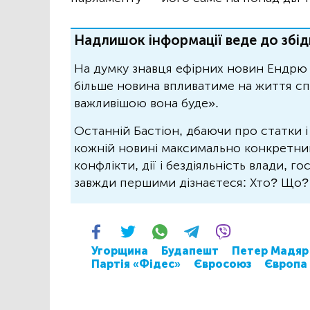
Надлишок інформації веде до збід
На думку знавця ефірних новин Ендрю 
більше новина впливатиме на життя спо
важливішою вона буде».
Останній Бастіон, дбаючи про статки і
кожній новині максимально конкретний.
конфлікти, дії і бездіяльність влади, г
завжди першими дізнаєтеся: Хто? Що
Угорщина
Будапешт
Петер Мадяр
Партія «Фідес»
Євросоюз
Європа