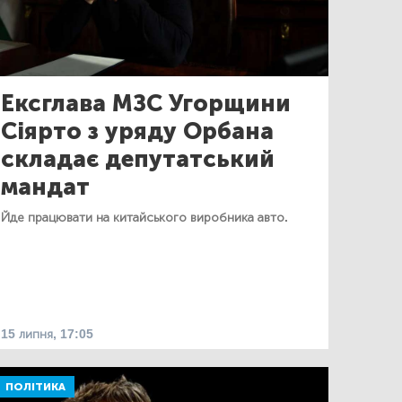
Ексглава МЗС Угорщини
Сіярто з уряду Орбана
складає депутатський
мандат
Йде працювати на китайського виробника авто.
15 липня, 17:05
ПОЛІТИКА