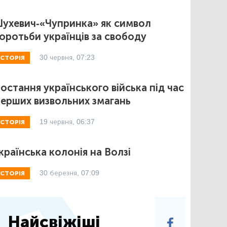
ухевич-«Чупринка» як символ
оротьби українців за свободу
30 червня, 07:23
ІСТОРІЯ
остання українського війська під час
ерших визвольних змагань
19 червня, 06:37
ІСТОРІЯ
країнська колонія на Волзі
30 березня, 07:09
ІСТОРІЯ
Найсвіжіші