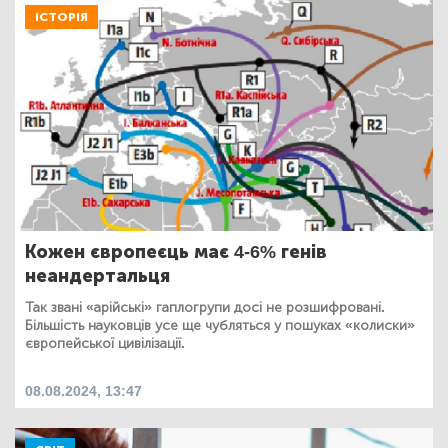
ІСТОРІЯ
Кожен європеєць має 4-6% генів
неандертальця
Так звані «арійські» гаплогрупи досі не розшифровані.
Більшість науковців усе ще чубляться у пошуках «колиски»
європейської цивілізації.
08.08.2024, 13:47