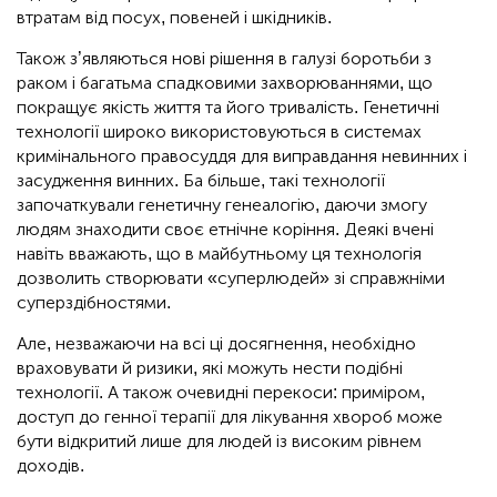
втратам від посух, повеней і шкідників.
Також з’являються нові рішення в галузі боротьби з
раком і багатьма спадковими захворюваннями, що
покращує якість життя та його тривалість. Генетичні
технології широко використовуються в системах
кримінального правосуддя для виправдання невинних і
засудження винних. Ба більше, такі технології
започаткували генетичну генеалогію, даючи змогу
людям знаходити своє етнічне коріння. Деякі вчені
навіть вважають, що в майбутньому ця технологія
дозволить створювати «суперлюдей» зі справжніми
суперздібностями.
Але, незважаючи на всі ці досягнення, необхідно
враховувати й ризики, які можуть нести подібні
технології. А також очевидні перекоси: приміром,
доступ до генної терапії для лікування хвороб може
бути відкритий лише для людей із високим рівнем
доходів.