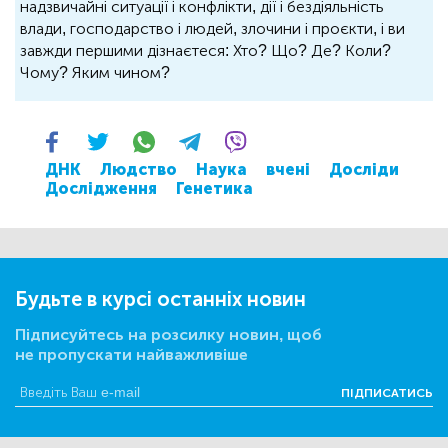
надзвичайні ситуації і конфлікти, дії і бездіяльність
влади, господарство і людей, злочини і проєкти, і ви
завжди першими дізнаєтеся: Хто? Що? Де? Коли?
Чому? Яким чином?
ДНК
Людство
Наука
вчені
Досліди
Дослідження
Генетика
Будьте в курсі останніх новин
Підписуйтесь на розсилку новин, щоб
не пропускати найважливіше
ПІДПИСАТИСЬ