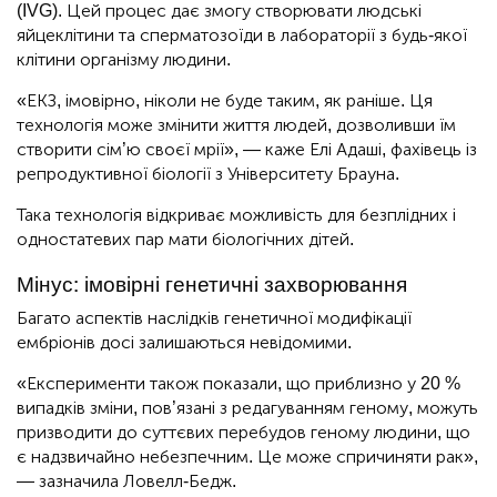
(IVG). Цей процес дає змогу створювати людські
яйцеклітини та сперматозоїди в лабораторії з будь-якої
клітини організму людини.
«ЕКЗ, імовірно, ніколи не буде таким, як раніше. Ця
технологія може змінити життя людей, дозволивши їм
створити сім’ю своєї мрії», — каже Елі Адаші, фахівець із
репродуктивної біології з Університету Брауна.
Така технологія відкриває можливість для безплідних і
одностатевих пар мати біологічних дітей.
Мінус: імовірні генетичні захворювання
Багато аспектів наслідків генетичної модифікації
ембріонів досі залишаються невідомими.
«Експерименти також показали, що приблизно у 20 %
випадків зміни, пов’язані з редагуванням геному, можуть
призводити до суттєвих перебудов геному людини, що
є надзвичайно небезпечним. Це може спричиняти рак»,
— зазначила Ловелл-Бедж.