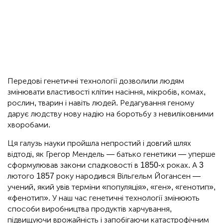
Передові генетичні технології дозволили людям
змінювати властивості клітин насіння, мікробів, комах,
рослин, тварин і навіть людей. Редагування геному
дарує людству нову надію на боротьбу з невиліковними
хворобами.
Ця галузь науки пройшла непростий і довгий шлях
відтоді, як Грегор Мендель — батько генетики — уперше
сформулював закони спадковості в 1850-х роках. А 3
лютого 1857 року народився Вільгельм Йогансен —
учений, який увів терміни «популяція», «ген», «генотип»,
«фенотип». У наш час генетичні технології змінюють
способи виробництва продуктів харчування,
підвищуючи врожайність і запобігаючи катастрофічним