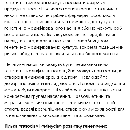
Генетичні технології можуть посилити розрив у
продуктивності сільського господарства, ставлячи в
невигідне становище дрібних фермерів, особливо в
країнах, що розвиваються, які не мають доступу до
генетично модифікованого насіння або не можуть собі
його дозволити. Ба більше, можливі непередбачувані
наслідки для здоров’я, пов’язані з виробництвом
генетично модифікованих культур, зокрема підвищений
ризик забруднення довкілля та втрата біорізноманіття.
Негативні наслідки можуть бути ще жахливішими.
Генетичні модифікації потенційно можуть призвести до
створення «дизайнерських дітей» і надлюдей та
докорінно змінити вигляд людства. Геномні дослідження
можуть бути використані як зброя для завдання шкоди
конкретним групам населення. Правові, етичні та
моральні межі використання генетичних технологій
стають дедалі розмитішими, створюючи можливості для
їх неправильного використання та зловживань.
Кілька «плюсів» і «мінусів» розвитку генетичних