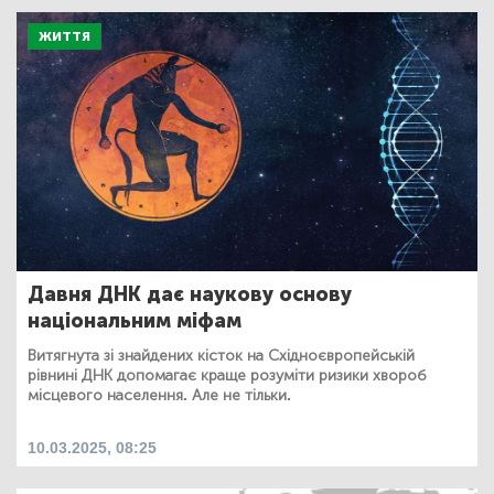
ЖИТТЯ
Давня ДНК дає наукову основу
національним міфам
Витягнута зі знайдених кісток на Східноєвропейській
рівнині ДНК допомагає краще розуміти ризики хвороб
місцевого населення. Але не тільки.
10.03.2025, 08:25