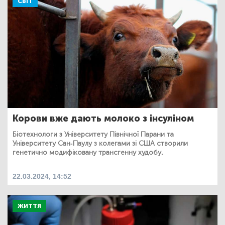
СВІТ
Корови вже дають молоко з інсуліном
Біотехнологи з Університету Північної Парани та
Університету Сан-Паулу з колегами зі США створили
генетично модифіковану трансгенну худобу.
22.03.2024, 14:52
ЖИТТЯ