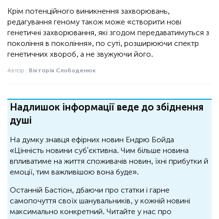
Крім потенційного виникнення захворювань,
редагування геному також може «створити нові
генетичні захворювання, які згодом передаватимуться з
покоління в покоління», по суті, розширюючи спектр
генетичних хвороб, а не звужуючи його.
Автор :
Вікторія Слободенюк
Надлишок інформації веде до збіднення
душі
На думку знавця ефірних новин Ендрю Бойда
«Цінність новини суб'єктивна. Чим більше новина
впливатиме на життя споживачів новин, їхні прибутки й
емоції, тим важливішою вона буде».
Останній Бастіон, дбаючи про статки і гарне
самопочуття своїх шанувальників, у кожній новині
максимально конкретний. Читайте у нас про