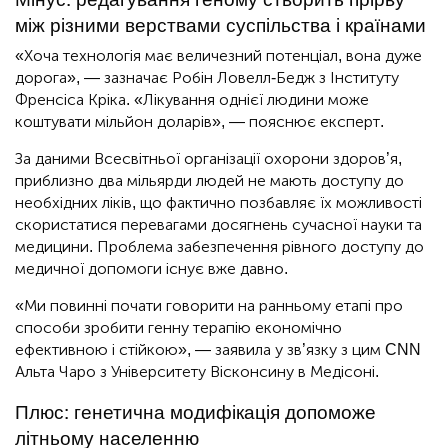
між різними верствами суспільства і країнами
«Хоча технологія має величезний потенціал, вона дуже
дорога», — зазначає Робін Ловелл-Бедж з Інституту
Френсіса Кріка. «Лікування однієї людини може
коштувати мільйон доларів», — пояснює експерт.
За даними Всесвітньої організації охорони здоров’я,
приблизно два мільярди людей не мають доступу до
необхідних ліків, що фактично позбавляє їх можливості
скористатися перевагами досягнень сучасної науки та
медицини. Проблема забезпечення рівного доступу до
медичної допомоги існує вже давно.
«Ми повинні почати говорити на ранньому етапі про
способи зробити генну терапію економічно
ефективною і стійкою», — заявила у зв’язку з цим CNN
Альта Чаро з Університету Вісконсину в Медісоні.
Плюс: генетична модифікація допоможе
літньому населенню