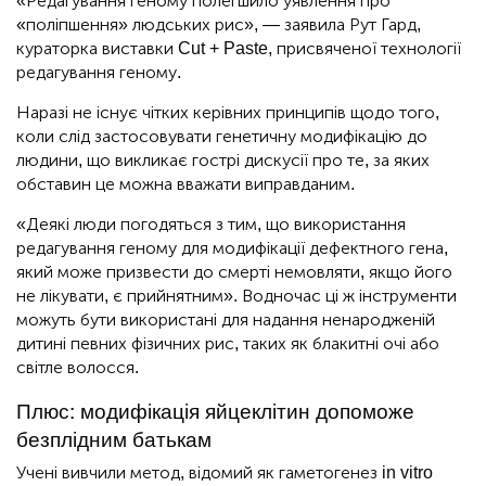
«Редагування геному полегшило уявлення про
«поліпшення» людських рис», — заявила Рут Гард,
кураторка виставки Cut + Paste, присвяченої технології
редагування геному.
Наразі не існує чітких керівних принципів щодо того,
коли слід застосовувати генетичну модифікацію до
людини, що викликає гострі дискусії про те, за яких
обставин це можна вважати виправданим.
«Деякі люди погодяться з тим, що використання
редагування геному для модифікації дефектного гена,
який може призвести до смерті немовляти, якщо його
не лікувати, є прийнятним». Водночас ці ж інструменти
можуть бути використані для надання ненародженій
дитині певних фізичних рис, таких як блакитні очі або
світле волосся.
Плюс: модифікація яйцеклітин допоможе
безплідним батькам
Учені вивчили метод, відомий як гаметогенез in vitro