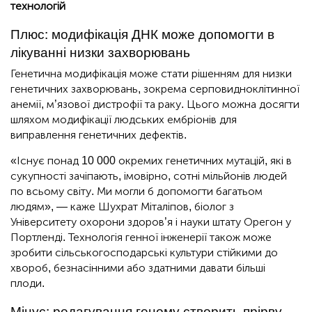
технологій
Плюс: модифікація ДНК може допомогти в
лікуванні низки захворювань
Генетична модифікація може стати рішенням для низки
генетичних захворювань, зокрема серповидноклітинної
анемії, м’язової дистрофії та раку. Цього можна досягти
шляхом модифікації людських ембріонів для
виправлення генетичних дефектів.
«Існує понад 10 000 окремих генетичних мутацій, які в
сукупності зачіпають, імовірно, сотні мільйонів людей
по всьому світу. Ми могли б допомогти багатьом
людям», — каже Шухрат Міталіпов, біолог з
Університету охорони здоров’я і науки штату Орегон у
Портленді. Технологія генної інженерії також може
зробити сільськогосподарські культури стійкими до
хвороб, безнасінними або здатними давати більші
плоди.
Мінус: редагування геному створить прірву