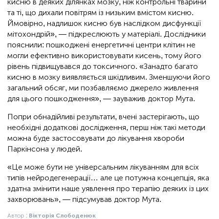
кисню в деяких ділянках мозку, ніж контрольні тварини
та ті, що дихали повітрям із низьким вмістом кисню.
Ймовірно, надлишок кисню був наслідком дисфункції
мітохондрій», — підкреслюють у матеріалі. Дослідники
пояснили: пошкоджені енергетичні центри клітин не
могли ефективно використовувати кисень, тому його
рівень підвищувався до токсичного. «Занадто багато
кисню в мозку виявляється шкідливим. Зменшуючи його
загальний обсяг, ми позбавляємо джерело живлення
для цього пошкодження», — зауважив доктор Мута.
Попри обнадійливі результати, вчені застерігають, що
необхідні додаткові дослідження, перш ніж такі методи
можна буде застосовувати до лікування хвороби
Паркінсона у людей.
«Це може бути не універсальним лікуванням для всіх
типів нейродегенерації… але це потужна концепція, яка
здатна змінити наше уявлення про терапію деяких із цих
захворювань», — підсумував доктор Мута.
Автор :
Вікторія Слободенюк