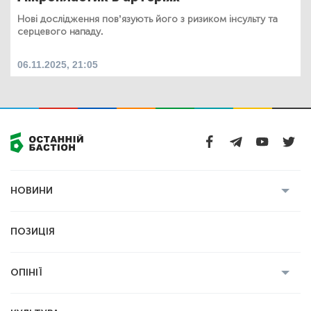
Нові дослідження пов’язують його з ризиком інсульту та
серцевого нападу.
06.11.2025, 21:05
НОВИНИ
Усі новини
Кримінал
Полтава
ПОЗИЦІЯ
Політика
Війна
Світ
ОПІНІЇ
Економіка
Спорт
Головред
Володимир Бойко
Ростислав