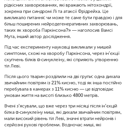
рідкісних захворюваннях, які вражають мітохондрії,
зокрема при синдромі Лі та атаксії Фрідрейха. Це
викликало питання: чи може те саме бути правдою і для
більш поширених нейродегенеративних захворювань,
таких як хвороба Паркінсона?» — наголосив Вамсі
Мута, інший автор дослідження.
Під час експерименту науковці викликали у мишей
симптоми, схожі на хворобу Паркінсона, через ін’єкції
скупчень білків α-синуклеїну, які сприяють утворенню
тіл Леві.
Після цього тварин розділили на дві групи: одна дихала
звичайним повітрям із 21% кисню, тоді як інша постійно
перебувала в камерах з 11% кисню — це відповідає
умовам життя на висоті близько 4800 метрів.
Вчені з’ясували, що вже через три місяці після ін’єкцій
білка α-синуклеїну миші, які дихали звичайним повітрям,
мали високий рівень тіл Леві, значні втрати нейронів і
серйозні рухові проблеми. Водночас миші, які