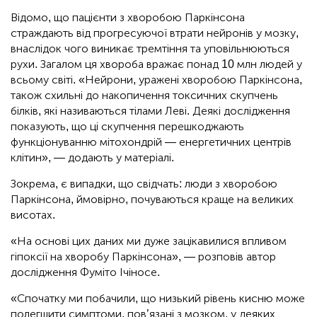
Відомо, що пацієнти з хворобою Паркінсона
страждають від прогресуючої втрати нейронів у мозку,
внаслідок чого виникає тремтіння та уповільнюються
рухи. Загалом ця хвороба вражає понад 10 млн людей у
всьому світі. «Нейрони, уражені хворобою Паркінсона,
також схильні до накопичення токсичних скупчень
білків, які називаються тілами Леві. Деякі дослідження
показують, що ці скупчення перешкоджають
функціонуванню мітохондрій — енергетичних центрів
клітин», — додають у матеріалі.
Зокрема, є випадки, що свідчать: люди з хворобою
Паркінсона, ймовірно, почуваються краще на великих
висотах.
«На основі цих даних ми дуже зацікавилися впливом
гіпоксії на хворобу Паркінсона», — розповів автор
дослідження Фуміто Ічіносе.
«Спочатку ми побачили, що низький рівень кисню може
полегшити симптоми, пов’язані з мозком, у деяких