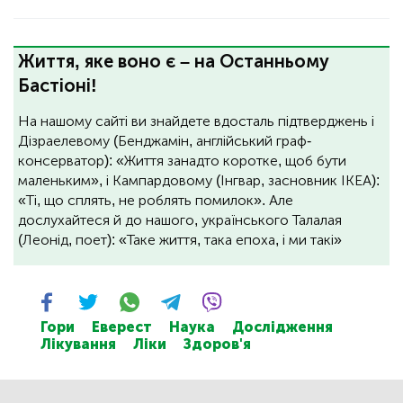
Життя, яке воно є – на Останньому
Бастіоні!
На нашому сайті ви знайдете вдосталь підтверджень і
Дізраелевому (Бенджамін, англійський граф-
консерватор): «Життя занадто коротке, щоб бути
маленьким», і Кампардовому (Інгвар, засновник ІКЕА):
«Ті, що сплять, не роблять помилок». Але
дослухайтеся й до нашого, українського Талалая
(Леонід, поет): «Таке життя, така епоха, і ми такі»
Гори
Еверест
Наука
Дослідження
Лікування
Ліки
Здоров'я