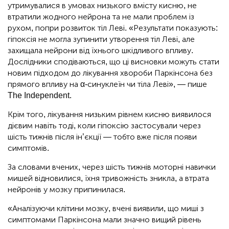
утримувалися в умовах низького вмісту кисню, не
втратили жодного нейрона та не мали проблем із
рухом, попри розвиток тіл Леві. «Результати показують:
гіпоксія не могла зупинити утворення тіл Леві, але
захищала нейрони від їхнього шкідливого впливу.
Дослідники сподіваються, що ці висновки можуть стати
новим підходом до лікування хвороби Паркінсона без
прямого впливу на α-синуклеїн чи тіла Леві», — пише
The Independent.
Крім того, лікування низьким рівнем кисню виявилося
дієвим навіть тоді, коли гіпоксію застосували через
шість тижнів після ін’єкції — тобто вже після появи
симптомів.
За словами вчених, через шість тижнів моторні навички
мишей відновилися, їхня тривожність зникла, а втрата
нейронів у мозку припинилася.
«Аналізуючи клітини мозку, вчені виявили, що миші з
симптомами Паркінсона мали значно вищий рівень