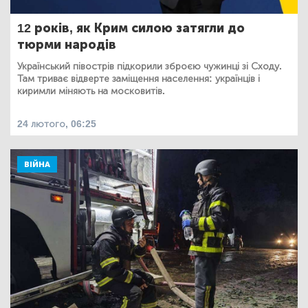
12 років, як Крим силою затягли до
тюрми народів
Український півострів підкорили зброєю чужинці зі Сходу.
Там триває відверте заміщення населення: українців і
киримли міняють на московитів.
24 лютого, 06:25
ВІЙНА