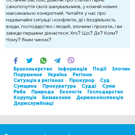
самопочуття своїх шанувальників, у кожній новині
максимально конкретний. Читайте у нас про
надзвичайні ситуації і конфлікти, дії і бездіяльність
влади, господарство і людей, злочини і проєкти, і ви
завжди першими дізнаєтеся: Хто? Що? Де? Коли?
Чому? Яким чином?
Браконьєрство
Інформація
Події
Злочин
Порушення
Україна
Регіони
Ситуація в регіонах
Прокурор
Суд
Сумщина
Прокуратура
Судді
Суми
Риба
Природа
Екологія
Господарство
Корупція
Беззаконня
Держекоінспекція
Держслужбовці