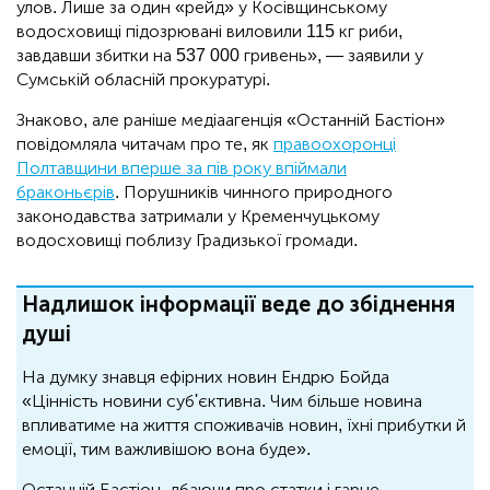
улов. Лише за один «рейд» у Косівщинському
водосховищі підозрювані виловили 115 кг риби,
завдавши збитки на 537 000 гривень», — заявили у
Сумській обласній прокуратурі.
Знаково, але раніше медіаагенція «Останній Бастіон»
повідомляла читачам про те, як
правоохоронці
Полтавщини вперше за пів року впіймали
браконьєрів
. Порушників чинного природного
законодавства затримали у Кременчуцькому
водосховищі поблизу Градизької громади.
Надлишок інформації веде до збіднення
душі
На думку знавця ефірних новин Ендрю Бойда
«Цінність новини суб'єктивна. Чим більше новина
впливатиме на життя споживачів новин, їхні прибутки й
емоції, тим важливішою вона буде».
Останній Бастіон, дбаючи про статки і гарне