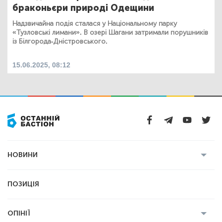
браконьєри природі Одещини
Надзвичайна подія сталася у Національному парку
«Тузловські лимани». В озері Шагани затримали порушників
із Білгорода-Дністровського.
15.06.2025, 08:12
НОВИНИ
Усі новини
Кримінал
Полтава
ПОЗИЦІЯ
Політика
Війна
Світ
ОПІНІЇ
Економіка
Спорт