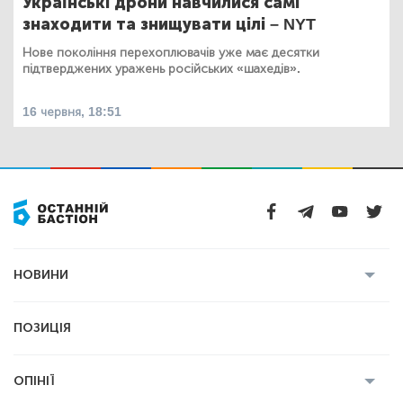
Українські дрони навчилися самі
знаходити та знищувати цілі – NYT
Нове покоління перехоплювачів уже має десятки
підтверджених уражень російських «шахедів».
16 червня, 18:51
НОВИНИ
Усі новини
Кримінал
Полтава
ПОЗИЦІЯ
Політика
Війна
Світ
ОПІНІЇ
Економіка
Спорт