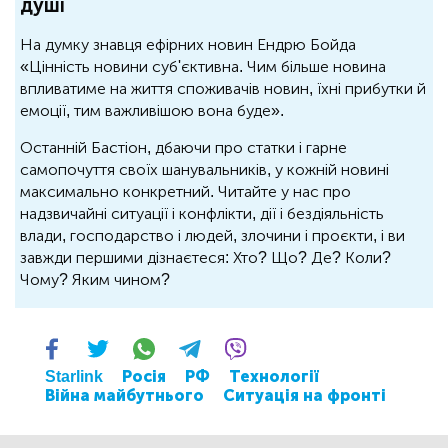
душі
На думку знавця ефірних новин Ендрю Бойда
«Цінність новини суб'єктивна. Чим більше новина
впливатиме на життя споживачів новин, їхні прибутки й
емоції, тим важливішою вона буде».
Останній Бастіон, дбаючи про статки і гарне
самопочуття своїх шанувальників, у кожній новині
максимально конкретний. Читайте у нас про
надзвичайні ситуації і конфлікти, дії і бездіяльність
влади, господарство і людей, злочини і проєкти, і ви
завжди першими дізнаєтеся: Хто? Що? Де? Коли?
Чому? Яким чином?
Starlink
Росія
РФ
Технології
Війна майбутнього
Ситуація на фронті