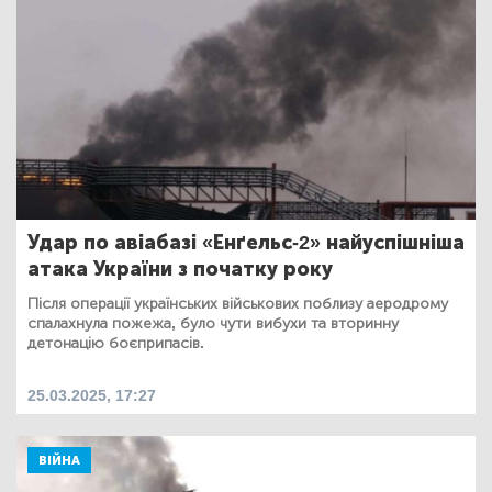
Удар по авіабазі «Енґельс-2» найуспішніша
атака України з початку року
Після операції українських військових поблизу аеродрому
спалахнула пожежа, було чути вибухи та вторинну
детонацію боєприпасів.
25.03.2025, 17:27
ВІЙНА