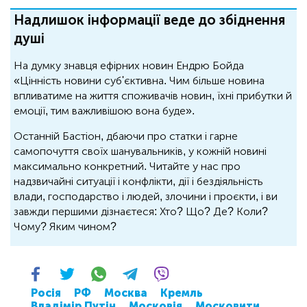
Надлишок інформації веде до збіднення
душі
На думку знавця ефірних новин Ендрю Бойда
«Цінність новини суб'єктивна. Чим більше новина
впливатиме на життя споживачів новин, їхні прибутки й
емоції, тим важливішою вона буде».
Останній Бастіон, дбаючи про статки і гарне
самопочуття своїх шанувальників, у кожній новині
максимально конкретний. Читайте у нас про
надзвичайні ситуації і конфлікти, дії і бездіяльність
влади, господарство і людей, злочини і проєкти, і ви
завжди першими дізнаєтеся: Хто? Що? Де? Коли?
Чому? Яким чином?
Росія
РФ
Москва
Кремль
Владімір Путін
Московія
Московити