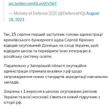
pic.twitter.com/0LeyIXV5bT
— Ministry of Defence 🇬🇧 (@DefenceHQ)
August
18, 2023
Так, 15 серпня перший заступник голови адміністрації
кремлівського бункерного щура Сєргєй Кірієнко
відвідав окупований Донецьк на сході України, щоб
відвідати школи та перевірити їхню інтеграцію в
російську систему освіти.
Паралельно у Запорізькій області окупаційна
адміністрація отримала вказівки з рф щодо
запровадження нових стандартів акредитації навчальних
закладів.
Зокрема з 1 вересня в школах окупованих регіонів
України та всієї московії з'явиться новий підручник з
історії рф.