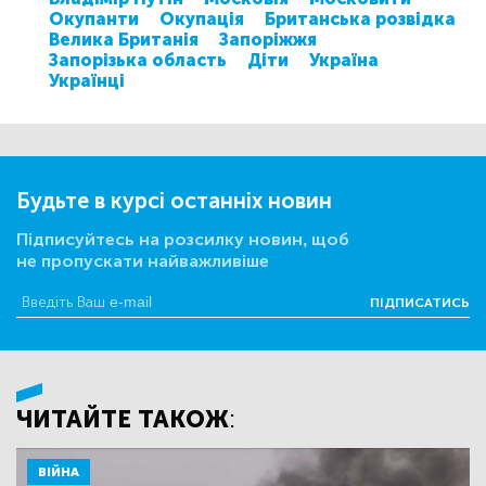
Окупанти
Окупація
Британська розвідка
Велика Британія
Запоріжжя
Запорізька область
Діти
Україна
Українці
Будьте в курсі останніх новин
Підписуйтесь на розсилку новин, щоб
не пропускати найважливіше
ПІДПИСАТИСЬ
ЧИТАЙТЕ ТАКОЖ:
ВІЙНА