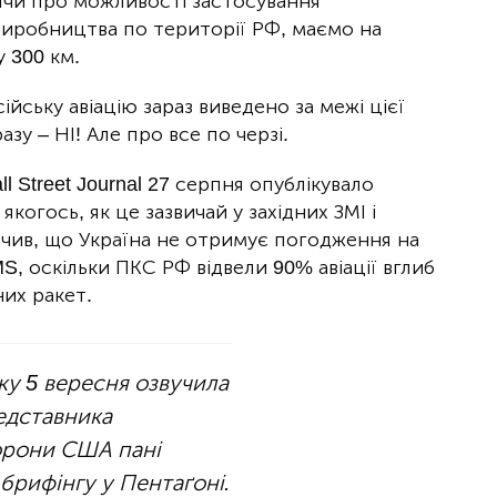
ячи про можливості застосування
 виробництва по території РФ, маємо на
 300 км.
ійську авіацію зараз виведено за межі цієї
зу – НІ! Але про все по черзі.
 Street Journal 27 серпня опублікувало
якогось, як це зазвичай у західних ЗМІ і
начив, що Україна не отримує погодження на
, оскільки ПКС РФ відвели 90% авіації вглиб
них ракет.
ку 5 вересня озвучила
едставника
орони США пані
 брифінгу у Пентаґоні.