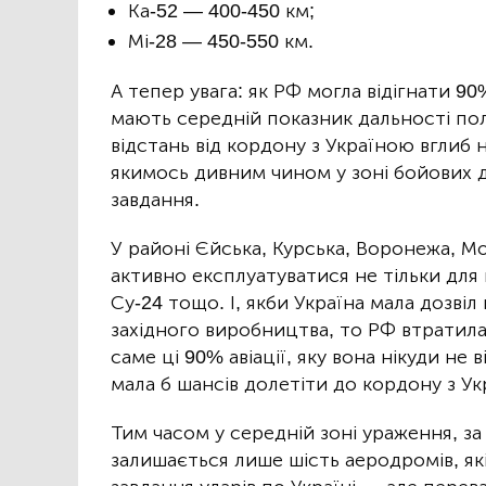
Ка-52 — 400-450 км;
Мі-28 — 450-550 км.
А тепер увага: як РФ могла відігнати 90
мають середній показник дальності пол
відстань від кордону з Україною вглиб 
якимось дивним чином у зоні бойових д
завдання.
У районі Єйська, Курська, Воронежа, 
активно експлуатуватися не тільки для
Су-24 тощо. І, якби Україна мала дозвіл
західного виробництва, то РФ втратил
саме ці 90% авіації, яку вона нікуди не 
мала б шансів долетіти до кордону з У
Тим часом у середній зоні ураження, за
залишається лише шість аеродромів, які