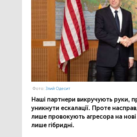
Фото:
Злий Одесит
Наші партнери викручують руки, п
уникнути ескалації. Проте насправ
лише провокують агресора на нові 
лише гібридні.