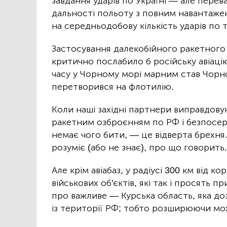
завдання ударів по Україні — але пере
дальності польоту з повним навантажен
на середньодобову кількість ударів по 
Застосування далекобійного ракетного 
критично послабило б російську авіацію
часу у Чорному морі марним став Чор
перетворився на флотилію.
Коли наші західні партнери виправдовую
ракетним озброєнням по РФ і безпосе
немає чого бити, — це відверта брехня
розуміє (або не знає), про що говорить.
Але крім авіабаз, у радіусі 300 км від 
військових об'єктів, які так і просять п
про важливе — Курська область, яка до
із території РФ; тобто розширюючи можл