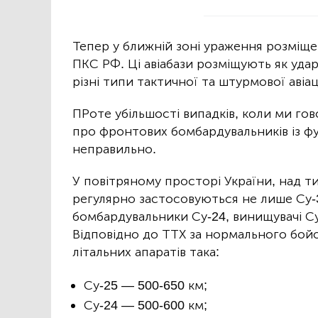
Тепер у ближній зоні ураження розміще
ПКС РФ. Ці авіабази розміщують як удар
різні типи тактичної та штурмової авіаці
ПРоте убільшості випадків, коли ми гов
про фронтових бомбардувальників із ф
неправильно.
У повітряному просторі України, над 
регулярно застосовуються не лише Су-3
бомбардувальники Су-24, винищувачі Су-
Відповідно до ТТХ за нормального бой
літальних апаратів така:
Су-25 — 500-650 км;
Су-24 — 500-600 км;