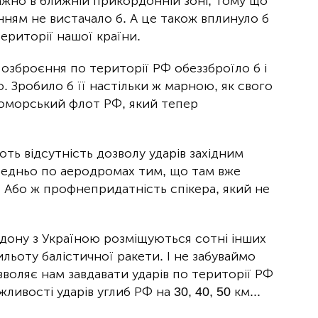
важно в ближній прикордонній зоні, тому що
ням не вистачало б. А це також вплинуло б
території нашої країни.
озброєння по території РФ обеззброїло б і
. Зробило б її настільки ж марною, як свого
номорський флот РФ, який тепер
ть відсутність дозволу ударів західним
редньо по аеродромах тим, що там вже
. Або ж профнепридатність спікера, який не
кордону з Україною розміщуються сотні інших
рильоту балістичної ракети. І не забуваймо
зволяє нам завдавати ударів по території РФ
ивості ударів углиб РФ на 30, 40, 50 км...