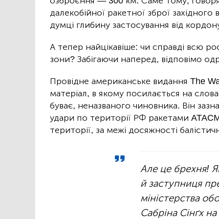
озброєння — 300 км. Саме тому, говор
далекобійної ракетної зброї західного
думці глибину застосування від кордону
А тепер найцікавіше: чи справді всю рос
зони? Забігаючи наперед, відповімо одра
Провідне американське видання The Wall
матеріал, в якому посилається на слова 
буває, неназваного чиновника. Він заз
удари по території РФ ракетами ATACMS
території, за межі досяжності балістич
Але це брехня! Я
й заступниця пр
міністерства об
Сабріна Сінґх на