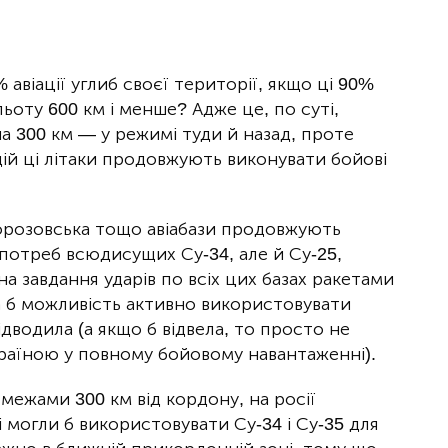
% авіації углиб своєї території, якщо ці 90%
ьоту 600 км і менше? Адже це, по суті,
на 300 км — у режимі туди й назад, проте
ій ці літаки продовжують виконувати бойові
Морозовська тощо авіабази продовжують
 потреб всюдисущих Су-34, але й Су-25,
 на завдання ударів по всіх цих базах ракетами
а б можливість активно використовувати
відводила (а якщо б відвела, то просто не
країною у повному бойовому навантаженні).
 межами 300 км від кордону, на росії
 могли б використовувати Су-34 і Су-35 для