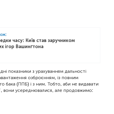
кож:
едки часу: Київ став заручником
их ігор Вашинґтона
едні показники з урахуванням дальності
авантаження озброєнням, із повним
о бака (ППБ) і з ним. Тобто, аби не видавати
ї, вони усереднювалися, але продовжимо: