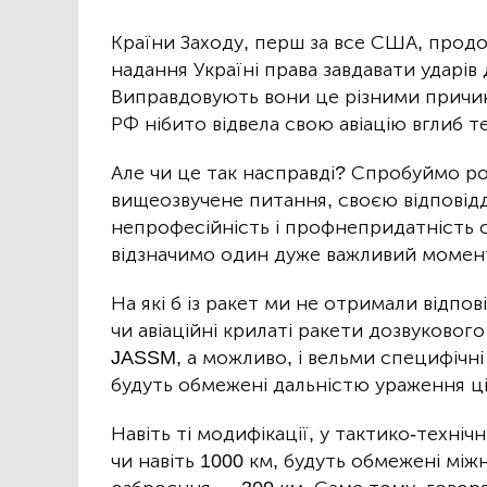
Країни Заходу, перш за все США, прод
надання Україні права завдавати ударів
Виправдовують вони це різними причина
РФ нібито відвела свою авіацію вглиб те
Але чи це так насправді? Спробуймо ро
вищеозвучене питання, своєю відпові
непрофесійність і профнепридатність с
відзначимо один дуже важливий момен
На які б із ракет ми не отримали відп
чи авіаційні крилаті ракети дозвуковог
JASSM, а можливо, і вельми специфічні 
будуть обмежені дальністю ураження ціл
Навіть ті модифікації, у тактико-техніч
чи навіть 1000 км, будуть обмежені м