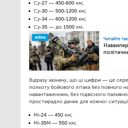
Су-27 — 450-600 км;
Су-30 — 500-1200 км;
Су-34 — 600-1200 км;
Су-35 — до 1500 км.
ВІЙНА
Читайте та
Наввипер
політичн
Відразу зазначу, що ці цифри — це сер
польоту бойового літака без повного н
навантаженням, без підвісного паливног
простирадло даних для кожної ситуаці
Мі-24 — 450 км;
Мі-35М — 550 км;