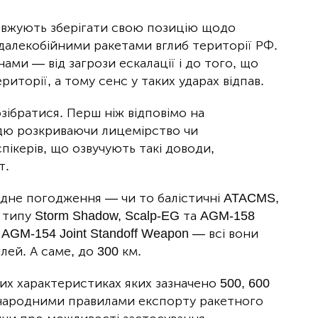
овжують зберігати свою позицію щодо
 далекобійними ракетами вглиб території РФ.
ми — від загрози ескалації і до того, що
риторії, а тому сенс у таких ударах відпав.
зібратися. Перш ніж відповімо на
ддю розкриваючи лицемірство чи
пікерів, що озвучують такі доводи,
т.
овідне погодження — чи то балістичні ATACMS,
о типу Storm Shadow, Scalp-EG та AGM-158
AGM-154 Joint Standoff Weapon — всі вони
ей. А саме, до 300 км.
них характеристиках яких зазначено 500, 600
іжнародними правилами експорту ракетного