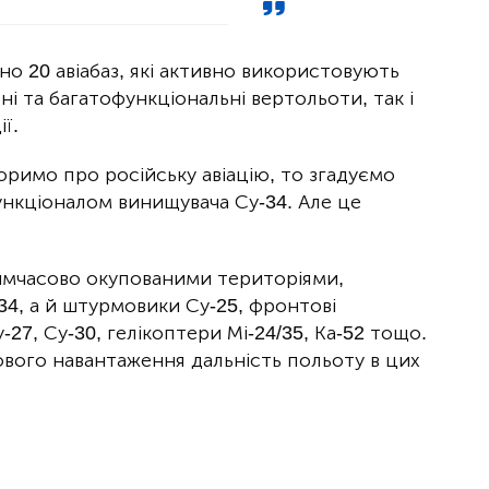
но 20 авіабаз, які активно використовують
ні та багатофункціональні вертольоти, так і
ї.
оримо про російську авіацію, то згадуємо
ункціоналом винищувача Су-34. Але це
тимчасово окупованими територіями,
4, а й штурмовики Су-25, фронтові
27, Су-30, гелікоптери Мі-24/35, Ка-52 тощо.
ового навантаження дальність польоту в цих