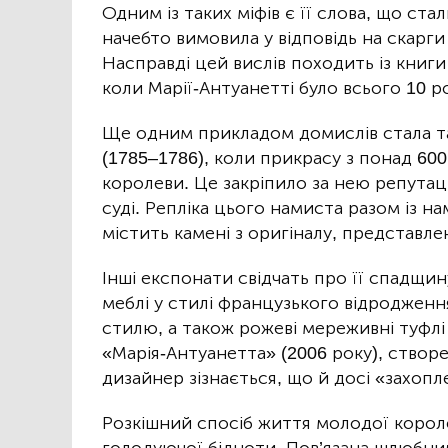
Одним із таких міфів є її слова, що ста
начебто вимовила у відповідь на скарги 
Насправді цей вислів походить із книги 
коли Марії-Антуанетті було всього 10 рок
Ще одним прикладом домислів стала та
(1785–1786), коли прикрасу з понад 600
королеви. Це закріпило за нею репутац
суді. Репліка цього намиста разом із н
містить камені з оригіналу, представлен
Інші експонати свідчать про її спадщин
меблі у стилі французького відродженн
стилю, а також рожеві мереживні туфлі
«Марія-Антуанетта» (2006 року), створ
дизайнер зізнається, що й досі «захопл
Розкішний спосіб життя молодої короле