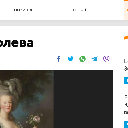
ПОЗИЦІЯ
ОПІНІЇ
олева
L
З
Е
Ю
в