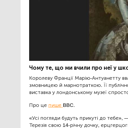
Чому те, що ми вчили про неї у шк
Королеву Франції Марію-Антуанетту в
змовницею й марнотраткою. Її публічно
виставка у лондонському музеї спросто
Про це
пише
BBC.
«Усі погляди будуть прикуті до тебе»,
Терезія свою 14-річну дочку, ерцгерцог