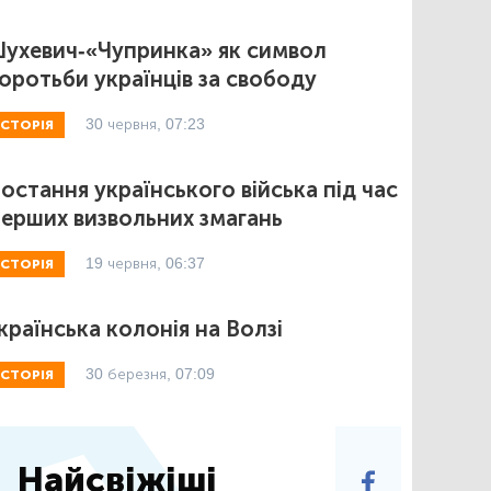
ухевич-«Чупринка» як символ
оротьби українців за свободу
30 червня, 07:23
ІСТОРІЯ
остання українського війська під час
ерших визвольних змагань
19 червня, 06:37
ІСТОРІЯ
країнська колонія на Волзі
30 березня, 07:09
ІСТОРІЯ
Найсвіжіші