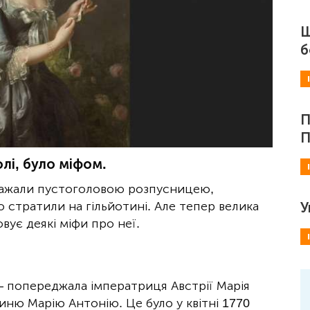
Ш
б
П
П
олі, було міфом.
важали пустоголовою розпусницею,
 стратили на гільйотині. Але тепер велика
У
вує деякі міфи про неї.
 — попереджала імператриця Австрії Марія
иню Марію Антонію. Це було у квітні 1770