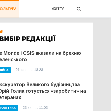
КУЛЬТУРА
ЖИТТЯ
ВИБІР РЕДАКЦІЇ
e Monde і CSIS вказали на брехню
еленського
01 серпня, 18:28
ВІЙНА
кскуратор Великого будівництва
рій Голик готується «заробити» на
етеранах
23 липня, 11:03
ПОЛІТИКА