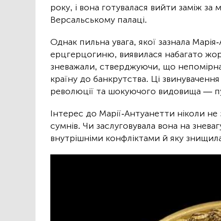
року, і вона готувалася вийти заміж за
Версальському палаці.
Однак пильна увага, якої зазнала Марія
ерцгерцогиню, виявилася набагато жорс
зневажали, стверджуючи, що непомірна
країну до банкрутства. Ці звинувачен
революції та шокуючого видовища — пуб
Інтерес до Марії-Антуанетти ніколи не з
сумнів. Чи заслуговувала вона на зневаг
внутрішніми конфліктами й яку знищил