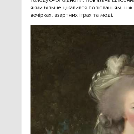
голодуючої бідноти. Пов’язана шлюбним
який більше цікавився полюванням, ніж
вечірках, азартних іграх та моді.