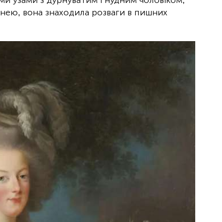
и узами з дурнуватим і нудним чоловіком,
 нею, вона знаходила розваги в пишних