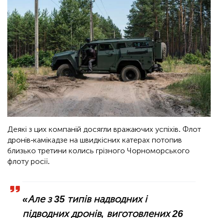
Деякі з цих компаній досягли вражаючих успіхів. Флот
дронів-камікадзе на швидкісних катерах потопив
близько третини колись грізного Чорноморського
флоту росії.
«Але з 35 типів надводних і
підводних дронів, виготовлених 26