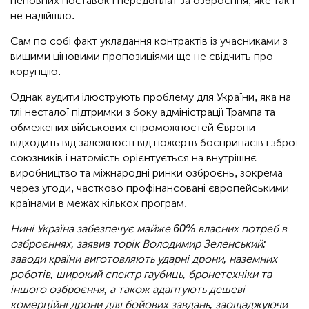
неповних поставок і передоплат за озброєння, яке так і
не надійшло.
Сам по собі факт укладання контрактів із учасниками з
вищими ціновими пропозиціями ще не свідчить про
корупцію.
Однак аудити ілюструють проблему для України, яка на
тлі несталої підтримки з боку адміністрації Трампа та
обмежених військових спроможностей Європи
відходить від залежності від пожертв боєприпасів і зброї
союзників і натомість орієнтується на внутрішнє
виробництво та міжнародні ринки озброєнь, зокрема
через угоди, частково профінансовані європейськими
країнами в межах кількох програм.
Нині Україна забезпечує майже 60% власних потреб в
озброєннях, заявив торік Володимир Зеленський:
заводи країни виготовляють ударні дрони, наземних
роботів, широкий спектр гаубиць, бронетехніки та
іншого озброєння, а також адаптують дешеві
комерційні дрони для бойових завдань, заощаджуючи