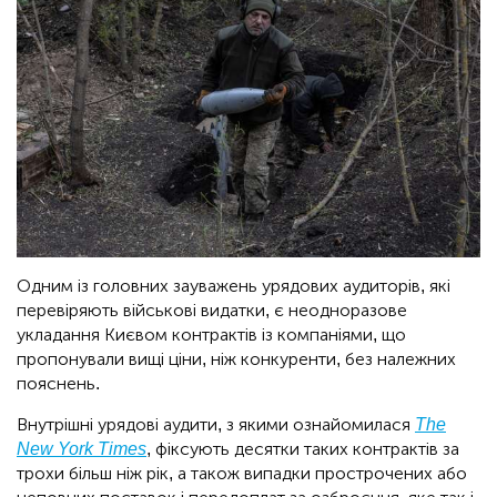
Одним із головних зауважень урядових аудиторів, які
перевіряють військові видатки, є неодноразове
укладання Києвом контрактів із компаніями, що
пропонували вищі ціни, ніж конкуренти, без належних
пояснень.
Внутрішні урядові аудити, з якими ознайомилася
The
New York Times
, фіксують десятки таких контрактів за
трохи більш ніж рік, а також випадки прострочених або