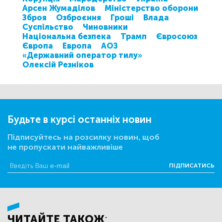
Арсен Жумаділов
Міністерство оборони
Зброя
Озброєння
Гроші
Влада
Суспільство
Чиновники
Національна безпека
Трамп
Євросоюз
Європа
Европа
АОЗ
«Державний оператор тилу»
Олексій Резніков
Будьте в курсі останніх новин
Підписуйтесь на розсилку новин, щоб
не пропускати найважливіше
ПІДПИСАТИСЬ
ЧИТАЙТЕ ТАКОЖ: