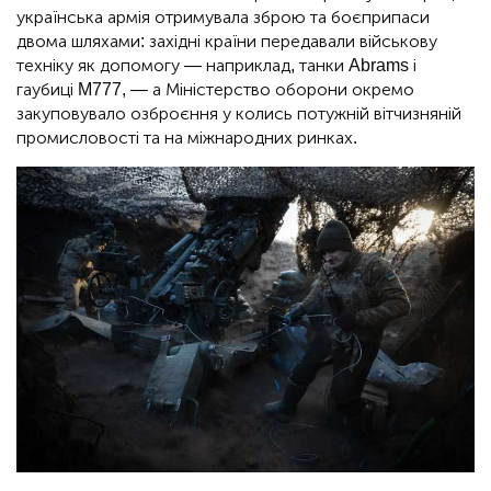
українська армія отримувала зброю та боєприпаси
двома шляхами: західні країни передавали військову
техніку як допомогу — наприклад, танки Abrams і
гаубиці M777, — а Міністерство оборони окремо
закуповувало озброєння у колись потужній вітчизняній
промисловості та на міжнародних ринках.