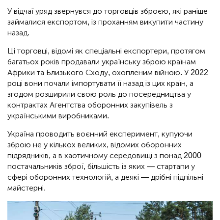
У відчаї уряд звернувся до торговців зброєю, які раніше
займалися експортом, із проханням викупити частину
назад.
Ці торговці, відомі як спеціальні експортери, протягом
багатьох років продавали українську зброю країнам
Африки та Близького Сходу, охопленим війною. У 2022
році вони почали імпортувати її назад із цих країн, а
згодом розширили свою роль до посередництва у
контрактах Агентства оборонних закупівель з
українськими виробниками.
Україна проводить воєнний експеримент, купуючи
зброю не у кількох великих, відомих оборонних
підрядників, а в хаотичному середовищі з понад 2000
постачальників зброї, більшість із яких — стартапи у
сфері оборонних технологій, а деякі — дрібні підпільні
майстерні.