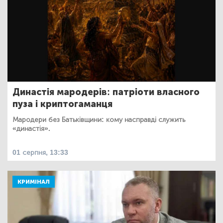
Династія мародерів: патріоти власного
пуза і криптогаманця
Мародери без Батьківщини: кому насправді служить
«династія».
01 серпня, 13:33
КРИМІНАЛ