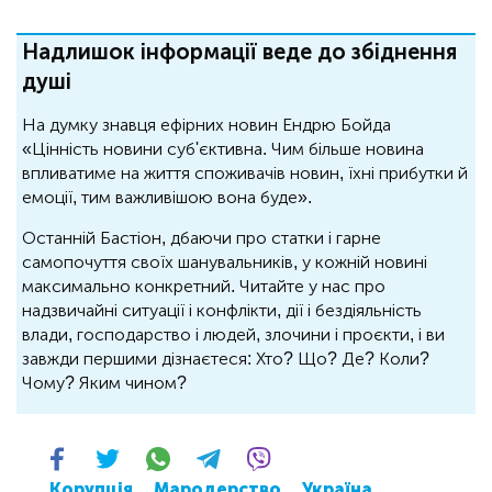
Надлишок інформації веде до збіднення
душі
На думку знавця ефірних новин Ендрю Бойда
«Цінність новини суб'єктивна. Чим більше новина
впливатиме на життя споживачів новин, їхні прибутки й
емоції, тим важливішою вона буде».
Останній Бастіон, дбаючи про статки і гарне
самопочуття своїх шанувальників, у кожній новині
максимально конкретний. Читайте у нас про
надзвичайні ситуації і конфлікти, дії і бездіяльність
влади, господарство і людей, злочини і проєкти, і ви
завжди першими дізнаєтеся: Хто? Що? Де? Коли?
Чому? Яким чином?
Корупція
Мародерство
Україна