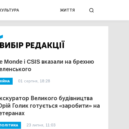
КУЛЬТУРА
ЖИТТЯ
ВИБІР РЕДАКЦІЇ
e Monde і CSIS вказали на брехню
еленського
01 серпня, 18:28
ВІЙНА
кскуратор Великого будівництва
рій Голик готується «заробити» на
етеранах
23 липня, 11:03
ПОЛІТИКА