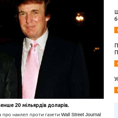
Ш
б
П
П
У
нше 20 мільярдів доларів.
про наклеп проти газети Wall Street Journal