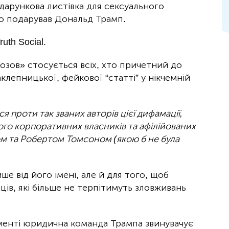
одарункова листівка для сексуального
о подарував Дональд Трамп.
uth Social.
озов» стосується всіх, хто причетний до
клепницької, фейкової “статті” у нікчемній
 проти так званих авторів цієї дифамації,
ого корпоративних власників та афілійованих
ом
та
Робертом Томсоном
(якою б не була
ше від його імені, але й для того, щоб
ів, які більше не терпітимуть зловживань
менті юридична команда Трампа звинувачує