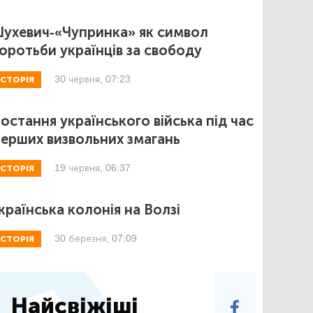
ухевич-«Чупринка» як символ
оротьби українців за свободу
30 червня, 07:23
ІСТОРІЯ
остання українського війська під час
ерших визвольних змагань
19 червня, 06:37
ІСТОРІЯ
країнська колонія на Волзі
30 березня, 07:09
ІСТОРІЯ
Найсвіжіші