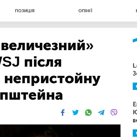
ПОЗИЦІЯ
ОПІНІЇ
«величезний»
SJ після
L
о непристойну
З
Епштейна
Е
Ю
в