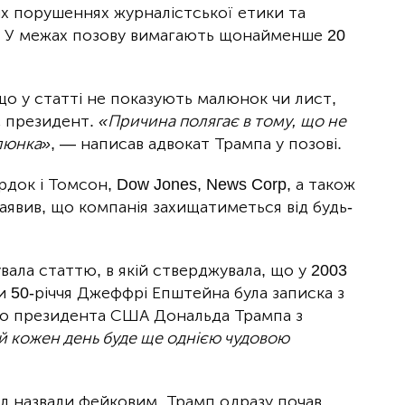
х порушеннях журналістської етики та
». У межах позову вимагають щонайменше 20
що у статті не показують малюнок чи лист,
є президент.
«Причина полягає в тому, що не
люнка»
, — написав адвокат Трампа у позові.
ердок і Томсон,
Dow Jones
,
News Corp,
а також
заявив, що компанія захищатиметься від будь-
увала статтю, в якій стверджувала, що у 2003
и 50-річчя Джеффрі Епштейна була записка з
го президента США Дональда Трампа з
й кожен день буде ще однією чудовою
ал назвали фейковим. Трамп одразу почав