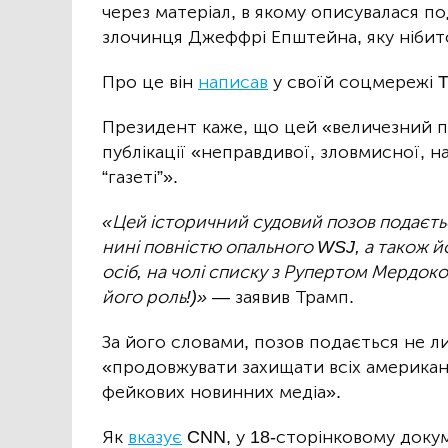
через матеріал, в якому описувалася п
злочинця Джеффрі Епштейна, яку нібит
Про це він
написав
у своїй соцмережі Tr
Президент каже, що цей «величезний п
публікації «неправдивої, зловмисної, на
“газеті”».
«Цей історичний судовий позов подається
нині повністю опального WSJ, а також й
осіб, на чолі списку з
Рупертом Мердок
його роль!)»
— заявив Трамп.
За його словами, позов подається не ли
«продовжувати захищати всіх американц
фейкових новинних медіа».
Як
вказує
CNN, у 18-сторінковому доку