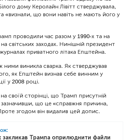
ілого дому Керолайн Лівітт стверджувала,
а «визнали, що вони навіть не мають його у
рамп проводили час разом у 1990-х та на
 на світських заходах. Нинішній президент
х журналах приватного літака Епштейна.
ж ними виникла сварка. Як стверджував
того, як Епштейн визнав себе винним у
ії у 2008 році.
 на своїй сторінці, що Трамп присутній
 зазначивши, що це
«справжня причина,
Проте згодом він видалив цей допис.
кож:
к закликав Трампа оприлюднити файли