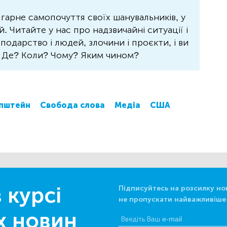
 гарне самопочуття своїх шанувальників, у
 Читайте у нас про надзвичайні ситуації і
осподарство і людей, злочини і проєкти, і ви
? Де? Коли? Чому? Яким чином?
пштейн
Свобода слова
Медіа
США
 курсі
Підписуйтесь на розсилку но
не пропускати найважливіше
х новин