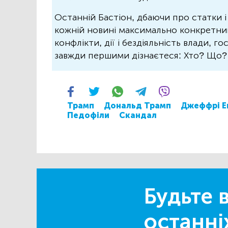
Останній Бастіон, дбаючи про статки і
кожній новині максимально конкретний.
конфлікти, дії і бездіяльність влади, г
завжди першими дізнаєтеся: Хто? Що
Трамп
Дональд Трамп
Джеффрі Е
Педофіли
Скандал
Будьте в
останні