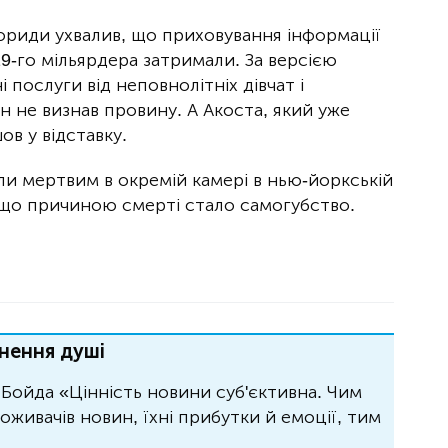
ориди ухвалив, що приховування інформації
19-го мільярдера затримали. За версією
 послуги від неповнолітніх дівчат і
 не визнав провину. А Акоста, який уже
ов у відставку.
ли мертвим в окремій камері в нью-йоркській
 що причиною смерті стало самогубство.
нення душі
Бойда «Цінність новини суб'єктивна. Чим
живачів новин, їхні прибутки й емоції, тим