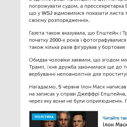
погрожувати судом, а прессекретарка Б
що у WSJ відмовилися показати листа т
своєму розпорядженні».
Газета також вказувала, що Епштейн і Т
початку 2000-х років і фотографувалися
також кілька разів фігурував у бортови
Обидва чоловіки заявили, що згодом мі
Трамп, їхня дружба закінчилася ще до 
вербуванні неповнолітніх для проституц
Нагадаємо, 5 червня Ілон Маск написав
на записах у справі Джеффрі Епштейна,
через яку вони не були оприлюднені». 
ПОЛІТИКА
Читайте та
Ілон Мас