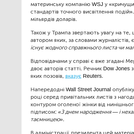
материнську компанію WSJ у «кричущи
стандартів точного висвітлення подій
мільярдів доларів.
Також у Трампа звертають увагу на те, 
автором яких, за словами журналістів, 
існує жодного справжнього листа чи ма
Відповідачами у справі є вже згадані М
двоє авторів статті. Речник Dow Jones 
яких позовів,
вказує
Reuters.
Напередодні Wall Street Journal опублік
році серед привітальних листів з нагод
контуром оголеної жінки від нинішньо
підписом:
«З днем народження — і неха
таємницею»
.
В адміністрації президента цей матері