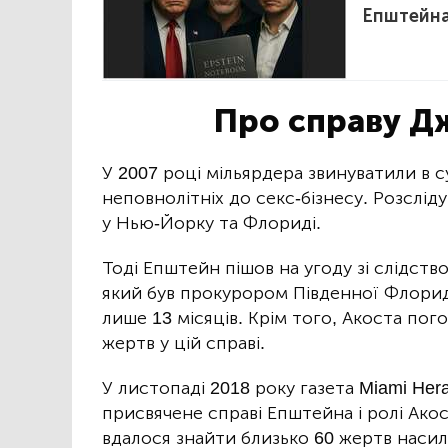
Епштейн
Про справу Д
У 2007 році мільярдера звинуватили в с
неповнолітніх до секс-бізнесу. Розслід
у Нью-Йорку та Флориді.
Тоді Епштейн пішов на угоду зі слідст
який був прокурором Південної Флориди
лише 13 місяців. Крім того, Акоста пог
жертв у цій справі.
У листопаді 2018 року газета Miami Her
присвячене справі Епштейна і ролі Ако
вдалося знайти близько 60 жертв насил