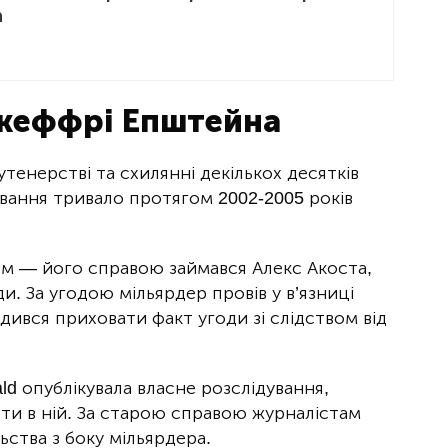
а
жеффрі Епштейна
утенерстві та схилянні декількох десятків
ування тривало протягом 2002-2005 років
вом — його справою займався Алекс Акоста,
. За угодою мільярдер провів у в’язниці
одився приховати факт угоди зі слідством від
ald опублікувала власне розслідування,
сти в ній. За старою справою журналістам
ьства з боку мільярдера.