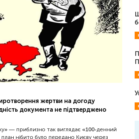
Ш
б
П
П
У
миротворення жертви на догоду
гідність документа не підтверджено
оку» — приблизно так виглядає «100-денний
 план нібито було передано Києву через