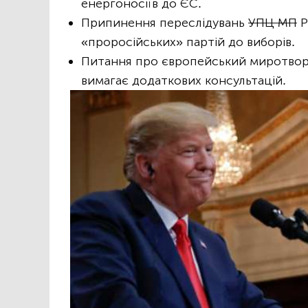
енергоносіїв до ЄС.
Припинення переслідувань
УПЦ МП
Р
«проросійських» партій до виборів.
Питання про європейський миротворч
вимагає додаткових консультацій.