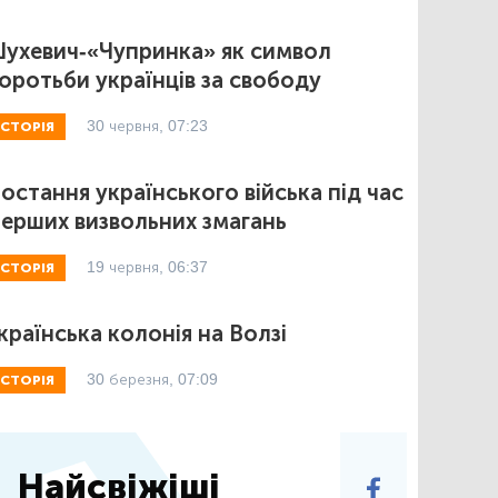
ухевич-«Чупринка» як символ
оротьби українців за свободу
30 червня, 07:23
ІСТОРІЯ
остання українського війська під час
ерших визвольних змагань
19 червня, 06:37
ІСТОРІЯ
країнська колонія на Волзі
30 березня, 07:09
ІСТОРІЯ
Найсвіжіші