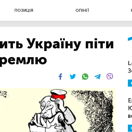
ПОЗИЦІЯ
ОПІНІЇ
ть Україну піти
Кремлю
L
З
Е
Ю
в