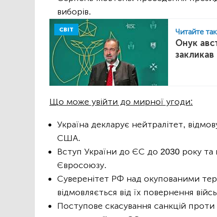
виборів.
СВІТ
Читайте та
Онук авс
закликав
Що може увійти до мирної угоди:
Україна декларує нейтралітет, відмов
США.
Вступ України до ЄС до 2030 року та
Євросоюзу.
Суверенітет РФ над окупованими тери
відмовляється від їх повернення вій
Поступове скасування санкцій проти 