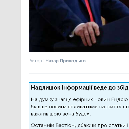
Автор :
Назар Приходько
Надлишок інформації веде до збід
На думку знавця ефірних новин Ендрю 
більше новина впливатиме на життя спо
важливішою вона буде».
Останній Бастіон, дбаючи про статки і