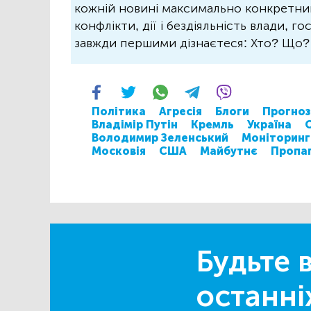
кожній новині максимально конкретний.
конфлікти, дії і бездіяльність влади, г
завжди першими дізнаєтеся: Хто? Що
Політика
Агресія
Блоги
Прогноз
Владімір Путін
Кремль
Україна
Володимир Зеленський
Моніторинг
Московія
США
Майбутнє
Пропа
Будьте в
останні