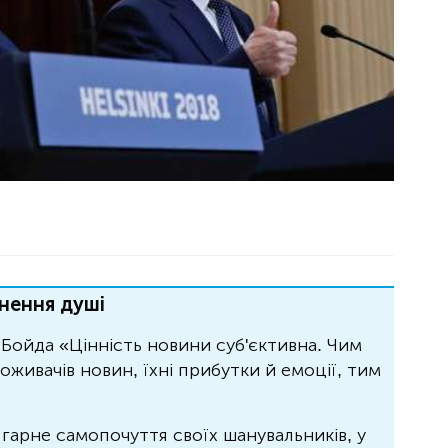
нення душі
Бойда «Цінність новини суб'єктивна. Чим
живачів новин, їхні прибутки й емоції, тим
 гарне самопочуття своїх шанувальників, у