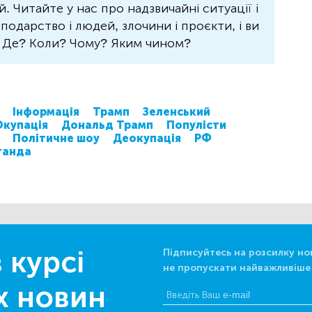
 Читайте у нас про надзвичайні ситуації і
осподарство і людей, злочини і проєкти, і ви
? Де? Коли? Чому? Яким чином?
Інформація
Трамп
Зеленський
Окупація
Дональд Трамп
Популісти
Політичне шоу
Деокупація
РФ
ганда
 курсі
Підписуйтесь на розсилку но
не пропускати найважливіше
х новин