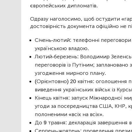
європейських дипломатів.
Одразу наголосимо, щоб остудити «гаря
достовірність документа офіційно не пі
Січень-лютий: телефонні переговори 
українською владою.
Лютий-березень: Володимир Зеленськ
переговорів із Путіним; заплановано 
узгодження мирного плану.
(Орієнтовно) 20 квітня: оголошення п
виведення українських військ із Курс
Кінець квітня: запуск Міжнародної м
угоди за посередництва США, КНР, кр
полоненими «всіх на всіх».
До 9 травня: декларація завершення в
Серпень-жовтень: проведення презид