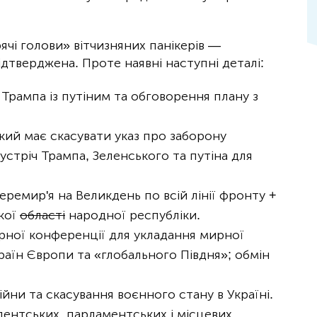
чі голови» вітчизняних панікерів —
дтверджена. Проте наявні наступні деталі:
Трампа із путіним та обговорення плану з
ий має скасувати указ про заборону
зустріч Трампа, Зеленського та путіна для
еремир'я на Великдень по всій лінії фронту +
ької
області
народної республіки.
ирної конференції для укладання мирної
аїн Європи та «глобального Півдня»; обмін
ійни та скасування воєнного стану в Україні.
ентських, парламентських і місцевих