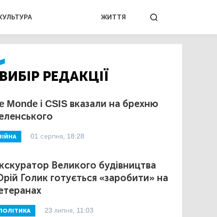
КУЛЬТУРА
ЖИТТЯ
ВИБІР РЕДАКЦІЇ
e Monde і CSIS вказали на брехню
еленського
01 серпня, 18:28
ВІЙНА
кскуратор Великого будівництва
рій Голик готується «заробити» на
етеранах
23 липня, 11:03
ПОЛІТИКА