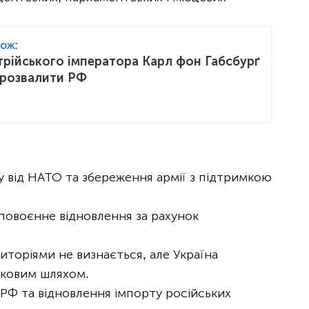
кож:
трійського імператора Карл фон Габсбурґ
 розвалити РФ
у від НАТО та збереження армії з підтримкою
 повоєнне відновлення за рахунок
торіями не визнається, але Україна
ськовим шляхом.
РФ та відновлення імпорту російських