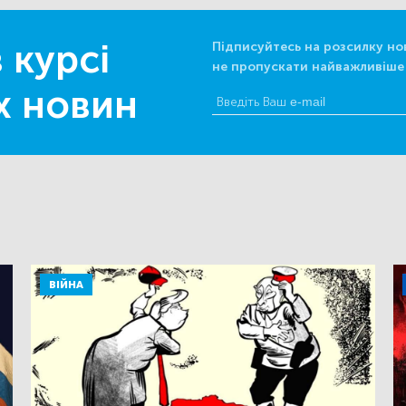
 курсі
Підписуйтесь на розсилку но
не пропускати найважливіше
х новин
ВІЙНА