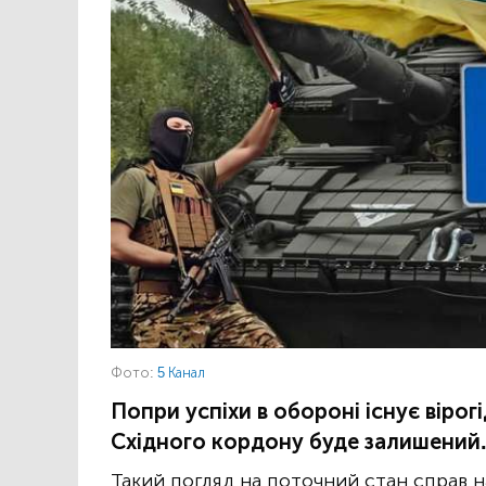
Фото:
5 Канал
Попри успіхи в обороні існує вірог
Східного кордону буде залишений. 
Такий погляд на поточний стан справ н