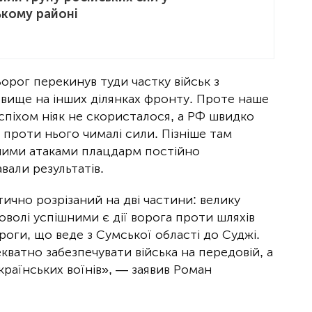
кому районі
рог перекинув туди частку військ з
вище на інших ділянках фронту. Проте наше
спіхом ніяк не скористалося, а РФ швидко
 проти нього чималі сили. Пізніше там
йними атаками плацдарм постійно
вали результатів.
ично розрізаний на дві частини: велику
оволі успішними є дії ворога проти шляхів
оги, що веде з Сумської області до Суджі.
ватно забезпечувати війська на передовій, а
країнських воїнів», — заявив Роман