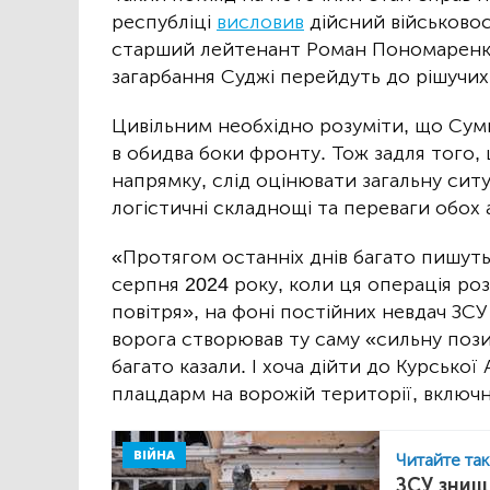
республіці
висловив
дійсний військовос
старший лейтенант Роман Пономаренко.
загарбання Суджі перейдуть до рішучих
Цивільним необхідно розуміти, що Су
в обидва боки фронту. Тож задля того,
напрямку, слід оцінювати загальну ситу
логістичні складнощі та переваги обох а
«Протягом останніх днів багато пишуть
серпня 2024 року, коли ця операція ро
повітря», на фоні постійних невдач ЗСУ
ворога створював ту саму «сильну пози
багато казали. І хоча дійти до Курсько
плацдарм на ворожій території, включн
ВІЙНА
Читайте та
ЗСУ знищ