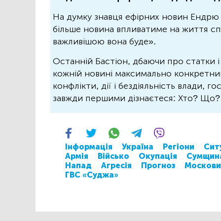
На думку знавця ефірних новин Ендрю 
більше новина впливатиме на життя спо
важливішою вона буде».
Останній Бастіон, дбаючи про статки і
кожній новині максимально конкретний.
конфлікти, дії і бездіяльність влади, г
завжди першими дізнаєтеся: Хто? Що
Інформація
Україна
Регіони
Сит
Армія
Військо
Окупація
Сумщин
Напад
Агресія
Прогноз
Москови
ГВС «Суджа»