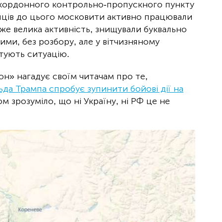
кордонного контрольно-пропускного пункту
сяців до цього московити активно працювали
же велика активність, знищували буквально
ними, без розбору, але у вітчизняному
тують ситуацію.
он» нагадує своїм читачам про те,
да Трампа спробує зупинити бойові дії на
ом зрозуміло, що ні Україну, ні РФ це не