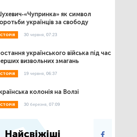
ухевич-«Чупринка» як символ
оротьби українців за свободу
30 червня, 07:23
ІСТОРІЯ
остання українського війська під час
ерших визвольних змагань
19 червня, 06:37
ІСТОРІЯ
країнська колонія на Волзі
30 березня, 07:09
ІСТОРІЯ
Найсвіжіші