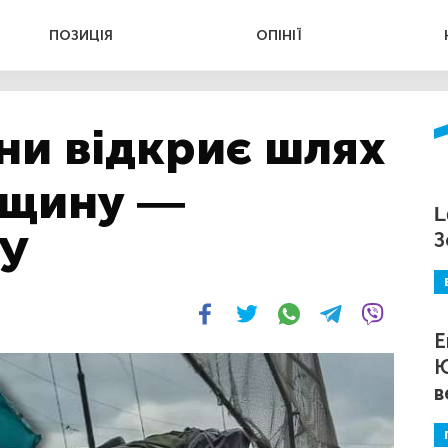
ПОЗИЦІЯ
ОПІНІЇ
ни відкриє шлях
мщину —
L
У
З
Е
Ю
в