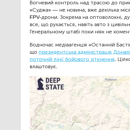
Вогневий контроль над трасою до при
«Суджа» — не новина, вже декілька мі
FPV-дрони. Зокрема на оптоволокні, ду
все, що рухається, навіть авто з цивіль
Генеральному штабі поки ніяк не комен
Водночас медіаагенція «Останній Басті
що
президентська адміністрація Дональ
поточній лінії бойового зіткнення
. Цілк
влаштовує.