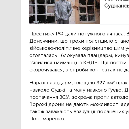
Суджансь
Престижу РФ дали потужного ляпаса. Во
Донеччини, що трохи полегшило стано
військово-політичне керівництво цим у
оговталась і блокувала плацдарм, кинув
з'явилися найманці із КНДР. Під пості
скорочувався, а спроби контратак не да
Наразі плацдарм, площею 327 км² практ
навколо Суджі та малу навколо Гуєво. Д
постачання ЗСУ, зокрема проти автодор
Ворожі дрони не дають можливості адек
також заважають евакуації поранених у
Пономаренко.