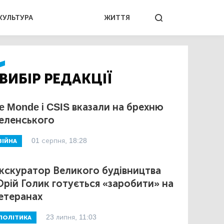
КУЛЬТУРА
ЖИТТЯ
ВИБІР РЕДАКЦІЇ
e Monde і CSIS вказали на брехню
еленського
01 серпня, 18:28
ВІЙНА
кскуратор Великого будівництва
рій Голик готується «заробити» на
етеранах
23 липня, 11:03
ПОЛІТИКА