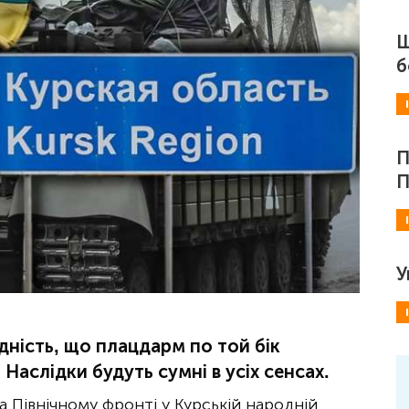
Ш
б
П
П
У
ідність, що плацдарм по той бік
Наслідки будуть сумні в усіх сенсах.
а Північному фронті у Курській народній