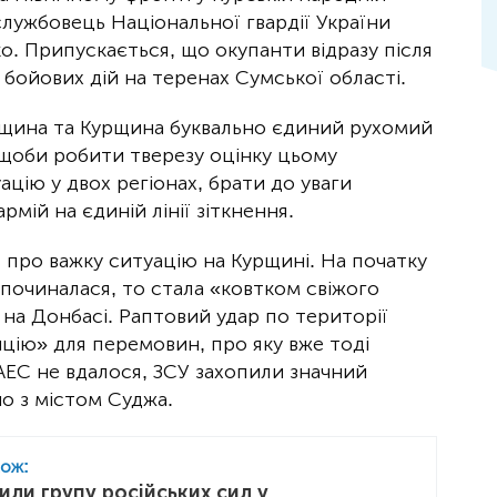
лужбовець Національної гвардії України
 Припускається, що окупанти відразу після
 бойових дій на теренах Сумської області.
мщина та Курщина буквально єдиний рухомий
 щоби робити тверезу оцінку цьому
ацію у двох регіонах, брати до уваги
рмій на єдиній лінії зіткнення.
 про важку ситуацію на Курщині. На початку
зпочиналася, то стала «ковтком свіжого
 на Донбасі. Раптовий удар по території
цію» для перемовин, про яку вже тоді
ї АЕС не вдалося, ЗСУ захопили значний
о з містом Суджа.
кож:
или групу російських сил у