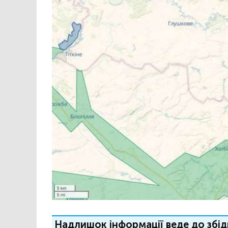
Надлишок інформації веде до збід