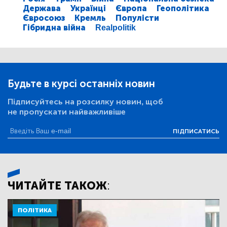
Держава
Українці
Європа
Геополітика
Євросоюз
Кремль
Популісти
Гібридна війна
Realpolitik
Будьте в курсі останніх новин
Підписуйтесь на розсилку новин, щоб
не пропускати найважливіше
ПІДПИСАТИСЬ
ЧИТАЙТЕ ТАКОЖ:
ПОЛІТИКА