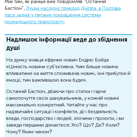
Між тим, як раніше вже повідомляв "Останній
Бастіон",
Луцьк наслідує приклад Дніпра, а Полтава
пасе задніх у питанні покращення системи
громадського транспорту
.
Надлишок інформації веде до збіднення
душі
На думку знавця ефірних новин Ендрю Бойда
«Цінність новини суб'єктивна. Чим більше новина
впливатиме на життя споживачів новин, їхні прибутки й
емоції, тим важливішою вона буде».
Останній Бастіон, дбаючи про статки і гарне
самопочуття своїх шанувальників, у кожній новині
максимально конкретний. Читайте у нас про
надзвичайні ситуації і конфлікти, дії і бездіяльність
влади, господарство і людей, злочини і проєкти, і ви
завжди першими дізнаєтеся: Хто? Що? Де? Коли?
Чому? Яким чином?