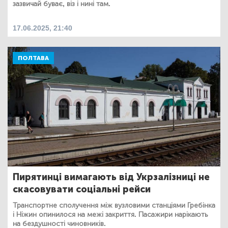
зазвичай буває, віз і нині там.
17.06.2025, 21:40
ПОЛТАВА
Пирятинці вимагають від Укрзалізниці не
скасовувати соціальні рейси
Транспортне сполучення між вузловими станціями Гребінка
і Ніжин опинилося на межі закриття. Пасажири нарікають
на бездушності чиновників.