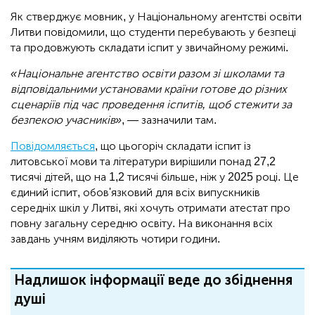
Як стверджує мовник, у Національному агентстві освіти
Литви повідомили, що студенти перебувають у безпеці
та продовжують складати іспит у звичайному режимі.
«Національне агентство освіти разом зі школами та
відповідальними установами країни готове до різних
сценаріїв під час проведення іспитів, щоб стежити за
безпекою учасників»
, — зазначили там.
Повідомляється
, що цьогоріч складати іспит із
литовської мови та літератури вирішили понад 27,2
тисячі дітей, що на 1,2 тисячі більше, ніж у 2025 році. Це
єдиний іспит, обов'язковий для всіх випускників
середніх шкіл у Литві, які хочуть отримати атестат про
повну загальну середню освіту. На виконання всіх
завдань учням виділяють чотири години.
Надлишок інформації веде до збіднення
душі