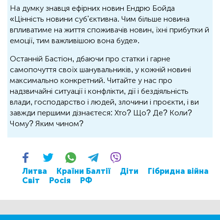
На думку знавця ефірних новин Ендрю Бойда
«Цінність новини суб'єктивна. Чим більше новина
впливатиме на життя споживачів новин, їхні прибутки й
емоції, тим важливішою вона буде».
Останній Бастіон, дбаючи про статки і гарне
самопочуття своїх шанувальників, у кожній новині
максимально конкретний. Читайте у нас про
надзвичайні ситуації і конфлікти, дії і бездіяльність
влади, господарство і людей, злочини і проєкти, і ви
завжди першими дізнаєтеся: Хто? Що? Де? Коли?
Чому? Яким чином?
Литва
Країни Балтії
Діти
Гібридна війна
Світ
Росія
РФ