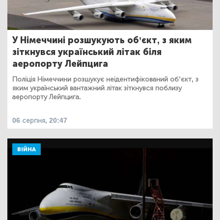
У Німеччині розшукують об’єкт, з яким
зіткнувся український літак біля
аеропорту Лейпцига
Поліція Німеччини розшукує неідентифікований об’єкт, з
яким український вантажний літак зіткнувся поблизу
аеропорту Лейпцига.
06 серпня, 20:47
ВІЙНА