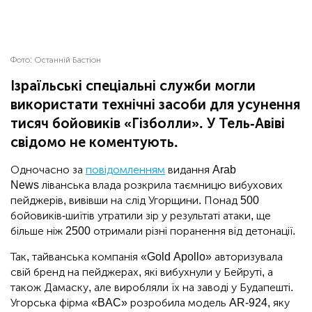
Фото:
Останній Бастіон
Ізраїльські спеціальні служби могли
використати технічні засоби для усунення
тисяч бойовиків «Гізболли». У Тель-Авіві
свідомо не коментують.
Одночасно за
повідомленням
видання Arab
News ліванська влада розкрила таємницю вибухових
пейджерів, вивівши на слід Угорщини. Понад 500
бойовиків-шиїтів утратили зір у результаті атаки, ще
більше ніж 2500 отримали різні поранення від детонації.
Так, тайванська компанія «Gold Apollo» авторизувала
свій бренд на пейджерах, які вибухнули у Бейруті, а
також Дамаску, але виробляли їх на заводі у Будапешті.
Угорська фірма «BAC» розробила модель AR-924, яку