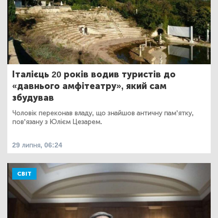
Італієць 20 років водив туристів до
«давнього амфітеатру», який сам
збудував
Чоловік переконав владу, що знайшов античну пам’ятку,
пов’язану з Юлієм Цезарем.
29 липня, 06:24
СВІТ