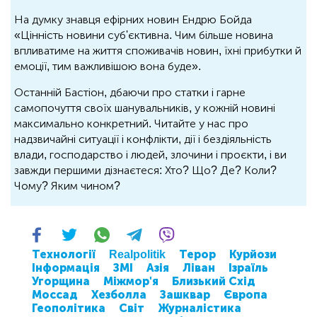
На думку знавця ефірних новин Ендрю Бойда
«Цінність новини суб'єктивна. Чим більше новина
впливатиме на життя споживачів новин, їхні прибутки й
емоції, тим важливішою вона буде».
Останній Бастіон, дбаючи про статки і гарне
самопочуття своїх шанувальників, у кожній новині
максимально конкретний. Читайте у нас про
надзвичайні ситуації і конфлікти, дії і бездіяльність
влади, господарство і людей, злочини і проєкти, і ви
завжди першими дізнаєтеся: Хто? Що? Де? Коли?
Чому? Яким чином?
Технології
Realpolitik
Терор
Курйози
Інформація
ЗМІ
Азія
Ліван
Ізраїль
Угорщина
Міжмор'я
Близький Схід
Моссад
Хезболла
Зашквар
Європа
Геополітика
Світ
Журналістика