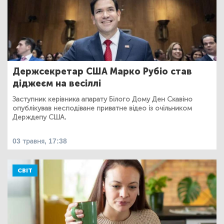
Держсекретар США Марко Рубіо став
діджеєм на весіллі
Заступник керівника апарату Білого Дому Ден Скавіно
опублікував несподіване приватне відео із очільником
Держдепу США.
03 травня, 17:38
СВІТ