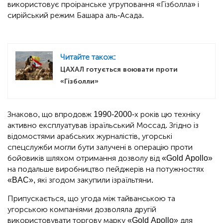
використовує проіранське угруповання «Гізболла» і
сирійський режим Башара аль-Асада.
Читайте також:
ЦАХАЛ готується воювати проти
«Гізболли»
Знаково, що впродовж 1990-2000-х років цю техніку
активно експлуатував ізраїльський Моссад. Згідно із
відомостями арабських журналістів, угорські
спецслужби могли бути залучені в операцію проти
бойовиків шляхом отримання дозволу від «Gold Apollo»
на подальше виробництво пейджерів на потужностях
«BAC», які згодом закупили ізраїльтяни.
Припускається, що угода між тайванською та
угорською компаніями дозволяла другій
використовувати торгову марку «Gold Apollo» для