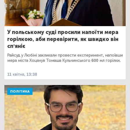
У польському суді просили напоїти мера
горілкою, аби перевірити, як швидко він
сп’яніє
Райсуд у Любіні закликали провести експеримент, напоївши
мера міста Хоцянув Томаша Кульчинського 600 мл горілки.
11 квітня, 13:38
ПОЛІТИКА