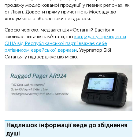
продажу модифікованої продукції у певних регіонах, як
от Ліван. Довести пряму причетність Моссаду до
«полум'яного збою» поки не вдалося.
Своєю чергою, медіаагенція «Останній Бастіон»
закликає читачів пам'ятати, що
кандидат у президенти
США від Республіканської партії вважає себе
рятівником єврейської держави
. Узурпатор Бібі
Сатаньягу підтверджує цю місію.
Надлишок інформації веде до збіднення
душі