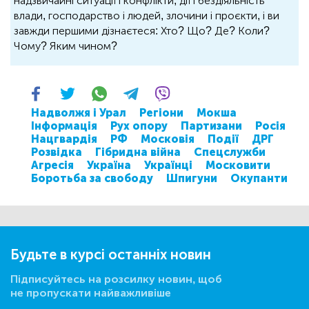
надзвичайні ситуації і конфлікти, дії і бездіяльність
влади, господарство і людей, злочини і проєкти, і ви
завжди першими дізнаєтеся: Хто? Що? Де? Коли?
Чому? Яким чином?
Надволжя і Урал
Регіони
Мокша
Інформація
Рух опору
Партизани
Росія
Нацгвардія
РФ
Московія
Події
ДРГ
Розвідка
Гібридна війна
Спецслужби
Агресія
Україна
Українці
Московити
Боротьба за свободу
Шпигуни
Окупанти
Будьте в курсі останніх новин
Підписуйтесь на розсилку новин, щоб
не пропускати найважливіше