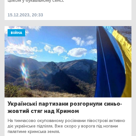
цілком у буквальному сенсі.
15.12.2023, 20:33
ВІЙНА
Українські партизани розгорнули синьо-
жовтий стяг над Кримом
На тимчасово окупованому росіянами півострові активно
діє українське підпілля. Вже скоро у ворога під ногами
палатиме кримська земля.