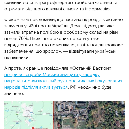
схилили до співпраці офіцера зі стройової частини та
отримати від нього важливі списки та інформацію.
«Також нам повідомили, що частина підрозділів активно
залучена у війні проти України. Деякі підрозділи вже
зазнали втрат на полі бою в особовому складі на рівні
понад 70%. Після чого охочих поїхати у таке
відрядження помітно поменшало, навіть попри грошове
забезпечення, що зросло», — відзвітували українські
підпільники.
А проте, як раніше повідомляв «Останній Бастіон»,
попри всі спроби Москви знищити у зародку
національно-визвольний рух поневолених і окупованих
народів підпілля активізується
. РФ неодмінно буде
знищено.