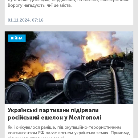
Ворогу нагадують, чиї це міста.
01.11.2024, 07:16
ВІЙНА
Українські партизани підірвали
російський ешелон у Мелітополі
Як і очікувалося раніше, під окупаційно-терористичним
контингентом РФ палає вогнем українська земля. Причому,