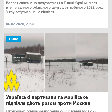
Ворог невпевнено почувається на Півдні України, після
втечі з єдиного обласного центру, загарбаного 2022 року.
У гру вступило наше підпілля.
06.02.2025, 21:48
ВІЙНА
Українські партизани та марійське
підпілля діють разом проти Москви
Оголошена раніше медіаагенцією «Останній Бастіон»