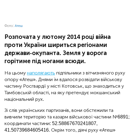
Фото:
Атеш
Розпочата у лютому 2014 році війна
проти України шириться регіонами
держави-окупанта. Земля у ворога
горітиме під ногами всюди.
На цьому
наполягають
підпільники з вітчизняного руху
опору «Атеш». Днями їм вдалося розвідати військову
частину Росгвардії у місті Котовськ, що знаходиться у
Тамбовській області, на яку претендує мокшанський
національний рух.
Зі слів українських партизанів, вони обстежили та
вивчили територію та казарм військової частини №6891;
координати частини: 52.58867670241807,
41.50739684605416. Окрім того, діячі руху «Атеш»