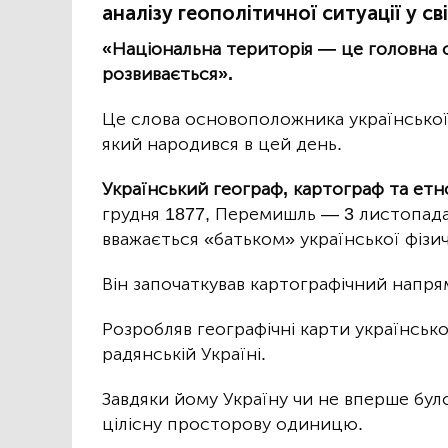
аналізу геополітичної ситуації у сві
«Національна територія — це головна ос
розвивається».
Це слова основоположника української
який народився в цей день.
Український географ, картограф та 
грудня 1877, Перемишль — 3 листопада
вважається «батьком» української фізич
Він започаткував картографічний напрям
Розробляв географічні карти українською
радянській Україні.
Завдяки йому Україну чи не вперше бул
цілісну просторову одиницю.