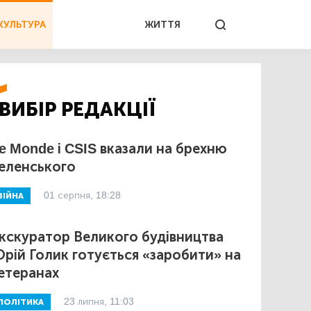
КУЛЬТУРА
ЖИТТЯ
ВИБІР РЕДАКЦІЇ
e Monde і CSIS вказали на брехню
еленського
01 серпня, 18:28
ВІЙНА
кскуратор Великого будівництва
рій Голик готується «заробити» на
етеранах
23 липня, 11:03
ПОЛІТИКА