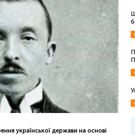
Ш
б
П
П
У
рення української держави на основі