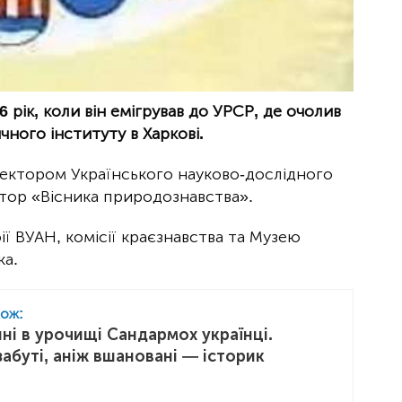
рік, коли він емігрував до УРСР, де очолив
чного інституту в Харкові.
иректором Українського науково-дослідного
актор «Вісника природознавства».
ії ВУАН, комісії краєзнавства та Музею
ка.
кож:
ні в урочищі Сандармох українці.
абуті, аніж вшановані — історик