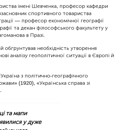
ариства імені Шевченка, професор кафедри
півзасновник спортивного товариства
міграції — професор економічної географії
графії та декан філософського факультету у
гоманова в Празі.
ій обґрунтував необхідність утворення
ові аналізу геополітичної ситуації в Європі й
Україна з політично-географічного
жави» (1920), «Українська справа зі
.
ці та мапи
'явилися у дуже