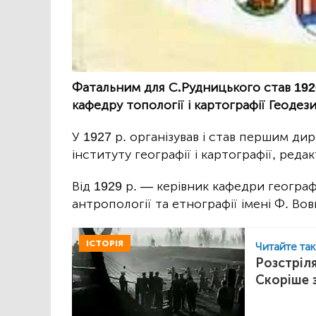
Фатальним для С.Рудницького став 1926 
кафедру топології і картографії Геодези
У 1927 р. організував і став першим д
інституту географії і картографії, ред
Від 1929 р. — керівник кафедри географ
антропології та етнографії імені Ф. Вов
ІСТОРІЯ
Читайте та
Розстріля
Скоріше з