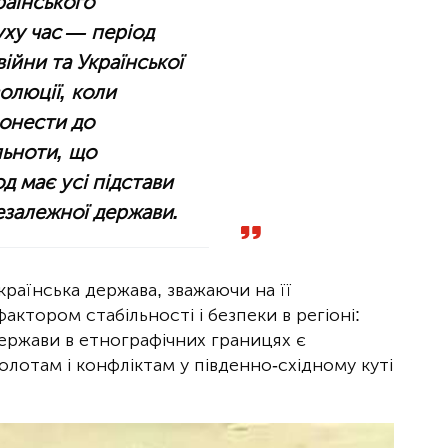
раїнського
уху час — період
війни та Української
олюції, коли
онести до
льноти, що
д має усі підстави
езалежної держави.
країнська держава, зважаючи на її
ктором стабільності і безпеки в регіоні:
ержави в етнографічних границях є
лотам і конфліктам у південно-східному куті