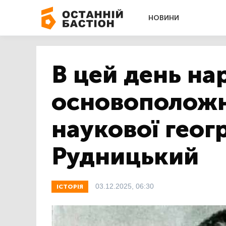
НОВИНИ
В цей день на
основоположн
наукової геог
Рудницький
03.12.2025, 06:30
ІСТОРІЯ