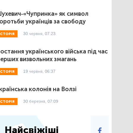
ухевич-«Чупринка» як символ
оротьби українців за свободу
30 червня, 07:23
ІСТОРІЯ
остання українського війська під час
ерших визвольних змагань
19 червня, 06:37
ІСТОРІЯ
країнська колонія на Волзі
30 березня, 07:09
ІСТОРІЯ
Найсвіжіші