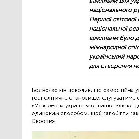
важливий для ук
національного р
Першої світової 
національної рев
важливим було д
міжнародної спі
український наро
для створення н
Водночас він доводив, що самостійна у
геополітичне становище, слугуватиме фа
«Утворення української національної д
одиноким способом, щоб запобігти зако
Європи».