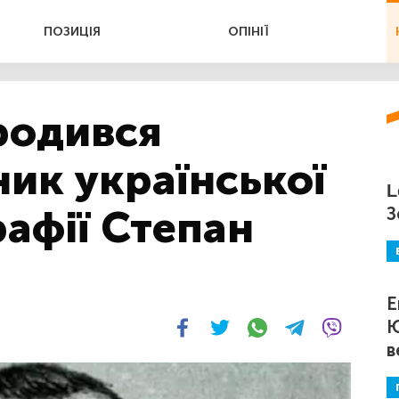
ПОЗИЦІЯ
ОПІНІЇ
родився
ик української
L
рафії Степан
З
Е
Ю
в