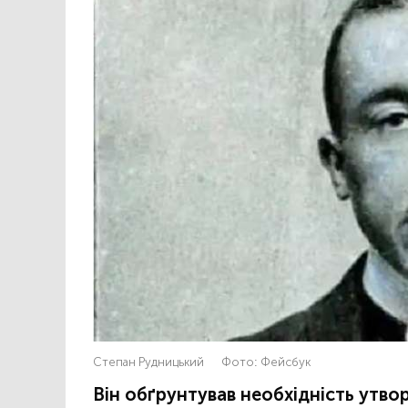
Степан Рудницький
Фото:
Фейсбук
Він обґрунтував необхідність утво