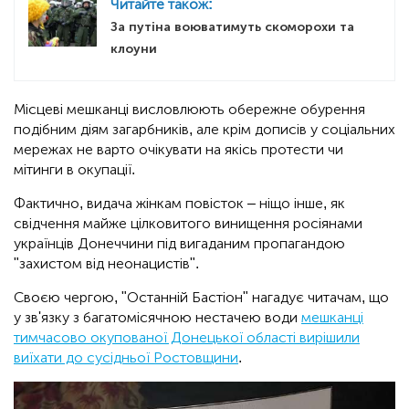
Читайте також:
За путіна воюватимуть скоморохи та
клоуни
Місцеві мешканці висловлюють обережне обурення
подібним діям загарбників, але крім дописів у соціальних
мережах не варто очікувати на якісь протести чи
мітинги в окупації.
Фактично, видача жінкам повісток – ніщо інше, як
свідчення майже цілковитого винищення росіянами
українців Донеччини під вигаданим пропагандою
"захистом від неонацистів".
Своєю чергою, "Останній Бастіон" нагадує читачам, що
у зв'язку з багатомісячною нестачею води
мешканці
тимчасово окупованої Донецької області вирішили
виїхати до сусідньої Ростовщини
.