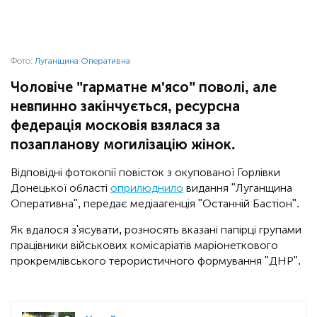
Фото:
Луганщина Оперативна
Чоловіче "гарматне м'ясо" поволі, але
невпинно закінчується, ресурсна
федерація московія взялася за
позапланову могилізацію жінок.
Відповідні фотокопії повісток з окупованої Горлівки
Донецької області
оприлюднило
видання "Луганщина
Оперативна", передає медіаагенція "Останній Бастіон".
Як вдалося з'ясувати, розносять вказані папірці групами
працівники військових комісаріатів маріонеткового
прокремлівського терористичного формування "ДНР".