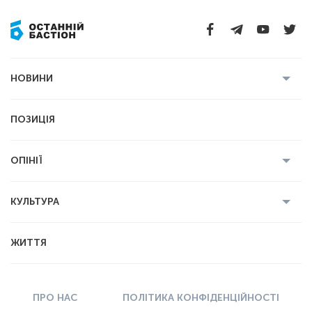
НОВИНИ
Усі новини
Кримінал
Полтава
ПОЗИЦІЯ
Політика
Війна
Світ
ОПІНІЇ
Економіка
Спорт
Головред
Володимир Бойко
Ростислав
КУЛЬТУРА
Мартинюк
Геннадій Сікалов
Ігор Лядський
Усі статті
Книги
Некролог
ЖИТТЯ
Вадим Демиденко
Історія
Мистецтво
ПРО НАС
ПОЛІТИКА КОНФІДЕНЦІЙНОСТІ