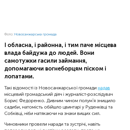
Фото:
Новосанжарська громада
І обласна, і районна, і тим паче місцева
влада байдужа до людей. Вони
самотужки гасили займання,
допомагаючи вогнеборцям піском і
лопатами.
Такі відомості із Новосанжарської громади
надав
місцевий громадський діяч і журналіст-розслідувач
Борис Федоренко. Дивним чином полум'я знищило
садиби, натомість обійшло цвинтарі у Руденківці та
Собківці, ніби натякаючи на знаки вищих сил.
Чиновники провели наради та зустрічі, навіть