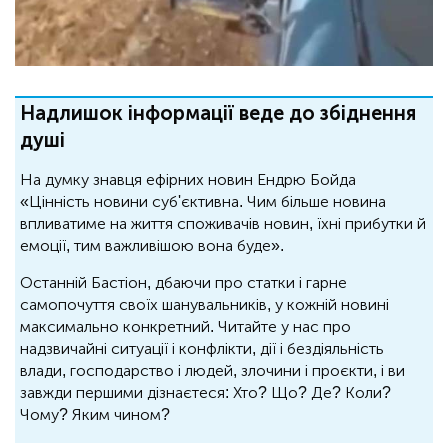
Надлишок інформації веде до збіднення
душі
На думку знавця ефірних новин Ендрю Бойда
«Цінність новини суб'єктивна. Чим більше новина
впливатиме на життя споживачів новин, їхні прибутки й
емоції, тим важливішою вона буде».
Останній Бастіон, дбаючи про статки і гарне
самопочуття своїх шанувальників, у кожній новині
максимально конкретний. Читайте у нас про
надзвичайні ситуації і конфлікти, дії і бездіяльність
влади, господарство і людей, злочини і проєкти, і ви
завжди першими дізнаєтеся: Хто? Що? Де? Коли?
Чому? Яким чином?