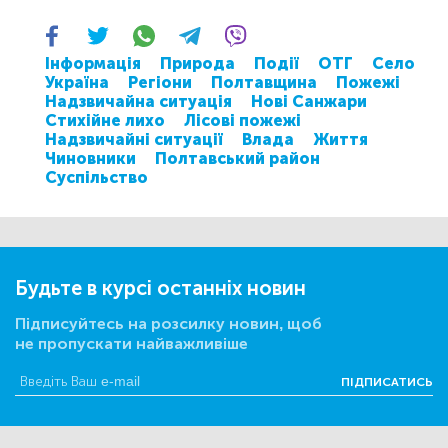
Інформація
Природа
Події
ОТГ
Село
Україна
Регіони
Полтавщина
Пожежі
Надзвичайна ситуація
Нові Санжари
Стихійне лихо
Лісові пожежі
Надзвичайні ситуації
Влада
Життя
Чиновники
Полтавський район
Суспільство
Будьте в курсі останніх новин
Підписуйтесь на розсилку новин, щоб
не пропускати найважливіше
ПІДПИСАТИСЬ