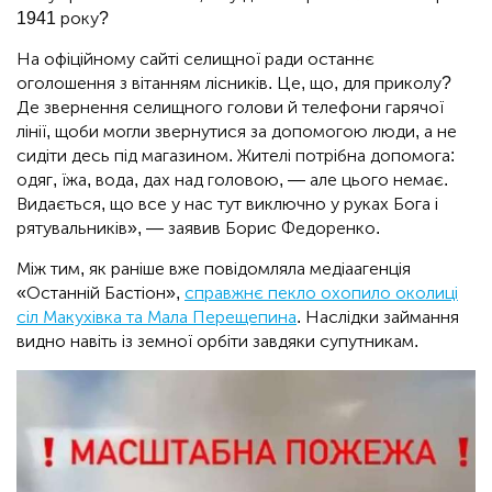
1941 року?
На офіційному сайті селищної ради останнє
оголошення з вітанням лісників. Це, що, для приколу?
Де звернення селищного голови й телефони гарячої
лінії, щоби могли звернутися за допомогою люди, а не
сидіти десь під магазином. Жителі потрібна допомога:
одяг, їжа, вода, дах над головою, — але цього немає.
Видається, що все у нас тут виключно у руках Бога і
рятувальників», — заявив Борис Федоренко.
Між тим, як раніше вже повідомляла медіаагенція
«Останній Бастіон»,
справжнє пекло охопило околиці
сіл Макухівка та Мала Перещепина
. Наслідки займання
видно навіть із земної орбіти завдяки супутникам.