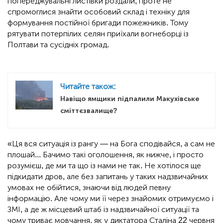
попереджувальні листівки роздали, проте не
спромоглися знайти особовий склад і техніку для
формування постійної бригади пожежників. Тому
рятувати потерпілих селян приїхали вогнеборці із
Полтави та сусідніх громад.
Читайте також:
Навіщо ямщики підпалили Макухівське
сміттєзвалище?
«Ця вся ситуація із рангу — на Бога сподівайся, а сам не
плошай... Бачимо такі оголошення, як нижче, і просто
розумієш, де ми та що із нами не так. Не хотілося ще
підкидати дров, але без запитань у таких надзвичайних
умовах не обійтися, знаючи від людей певну
інформацію. Але чому ми її через знайомих отримуємо і
ЗМІ, а де ж місцевий штаб із надзвичайної ситуації та
чому триває мовчання, як у диктатора Сталіна 22 червня