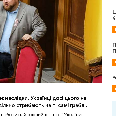
Ш
б
П
П
У
є наслідки. Українці досі цього не
ільно стрибають на ті самі граблі.
в роботу найдовший в історії України