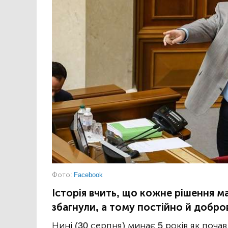
Фото:
Facebook
Історія вчить, що кожне рішення ма
збагнули, а тому постійно й добров
Нині (30 серпня) минає 5 років як поча