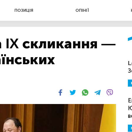
ПОЗИЦІЯ
ОПІНІЇ
 IX скликання —
їнських
L
З
Е
Ю
в