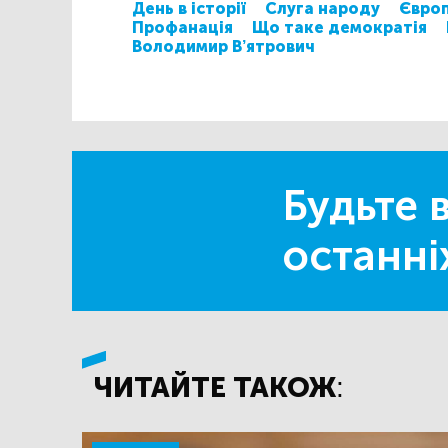
День в історії
Слуга народу
Європ
Профанація
Що таке демократія
Володимир В’ятрович
Будьте в
останні
ЧИТАЙТЕ ТАКОЖ: