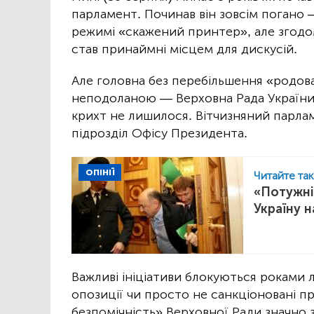
парламент. Починав він зовсім погано 
режимі «скажений принтер», але згодо
став принаймні місцем для дискусій.
Але головна без перебільшення «родов
неподоланою — Верховна Рада України в
крихт не лишилося. Вітчизняний парлам
підрозділ Офісу Президента.
ОПІНІЇ
Читайте та
«Потужні
Україну 
Важливі ініціативи блокуються роками
опозиції чи просто не санкціоновані пр
безпомічність» Верховної Ради значно 