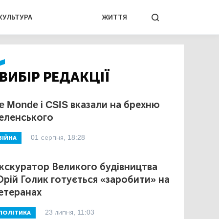
КУЛЬТУРА
ЖИТТЯ
ВИБІР РЕДАКЦІЇ
e Monde і CSIS вказали на брехню
еленського
01 серпня, 18:28
ВІЙНА
кскуратор Великого будівництва
рій Голик готується «заробити» на
етеранах
23 липня, 11:03
ПОЛІТИКА