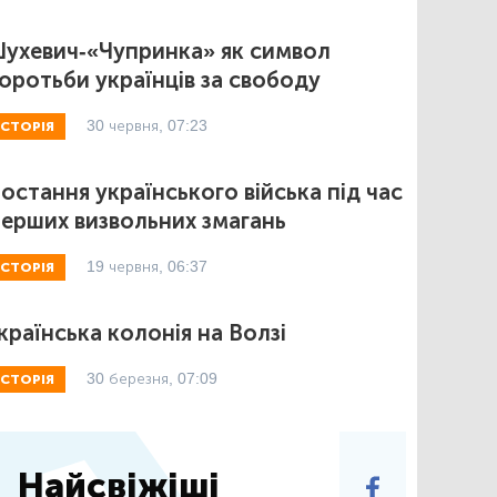
ухевич-«Чупринка» як символ
оротьби українців за свободу
30 червня, 07:23
ІСТОРІЯ
остання українського війська під час
ерших визвольних змагань
19 червня, 06:37
ІСТОРІЯ
країнська колонія на Волзі
30 березня, 07:09
ІСТОРІЯ
Найсвіжіші