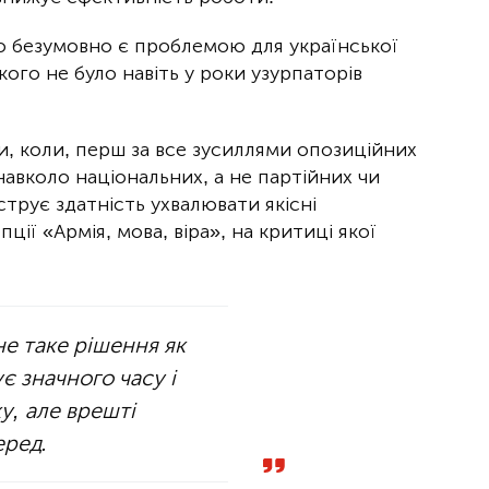
о безумовно є проблемою для української
кого не було навіть у роки узурпаторів
ти, коли, перш за все зусиллями опозиційних
навколо національних, а не партійних чи
трує здатність ухвалювати якісні
ії «Армія, мова, віра», на критиці якої
е таке рішення як
 значного часу і
у, але врешті
еред.