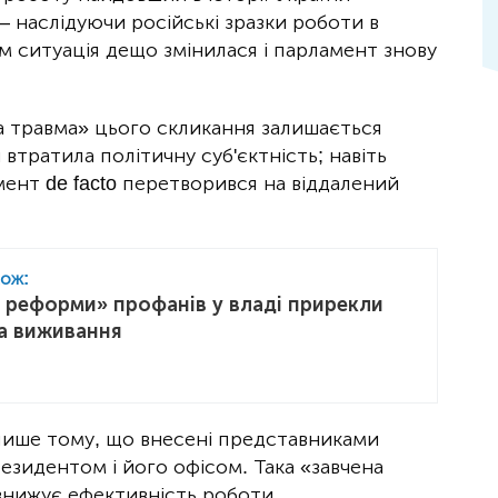
— наслідуючи російські зразки роботи в
м ситуація дещо змінилася і парламент знову
а травма» цього скликання залишається
тратила політичну суб'єктність; навіть
ент de facto перетворився на віддалений
кож:
 реформи» профанів у владі прирекли
на виживання
 лише тому, що внесені представниками
езидентом і його офісом. Така «завчена
знижує ефективність роботи.