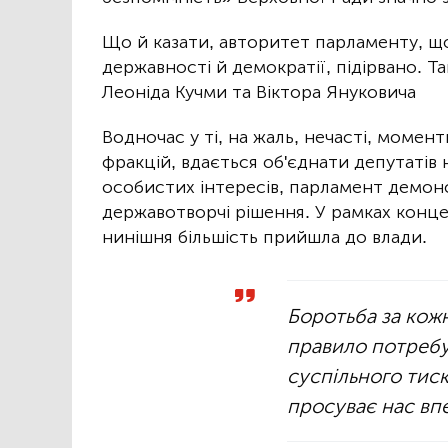
Що й казати, авторитет парламенту, щ
державності й демократії, підірвано. Та
Леоніда Кучми та Віктора Януковича
Водночас у ті, на жаль, нечасті, момен
фракцій, вдається об'єднати депутатів 
особистих інтересів, парламент демонс
державотворчі рішення. У рамках концепц
нинішня більшість прийшла до влади.
Боротьба за кожн
правило потребує
суспільного тиск
просуває нас вп