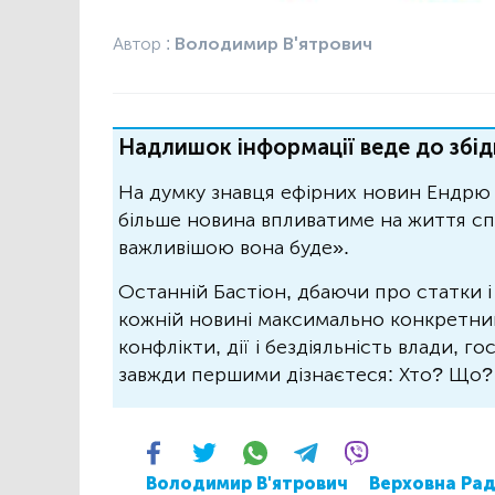
Автор :
Володимир В'ятрович
Надлишок інформації веде до збід
На думку знавця ефірних новин Ендрю 
більше новина впливатиме на життя спо
важливішою вона буде».
Останній Бастіон, дбаючи про статки і
кожній новині максимально конкретний.
конфлікти, дії і бездіяльність влади, г
завжди першими дізнаєтеся: Хто? Що
Володимир В'ятрович
Верховна Ра