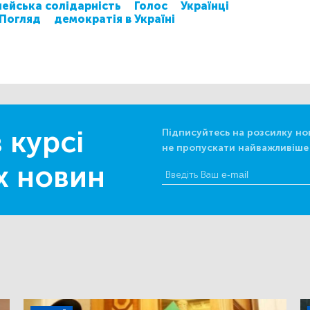
ейська солідарність
Голос
Українці
Погляд
демократія в Україні
 курсі
Підписуйтесь на розсилку но
не пропускати найважливіше
х новин