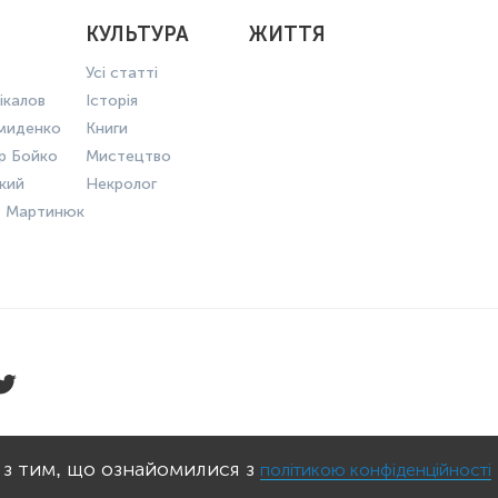
КУЛЬТУРА
ЖИТТЯ
Усі статті
ікалов
Історія
миденко
Книги
р Бойко
Мистецтво
ький
Некролог
в Мартинюк
КОНФІДЕНЦІЙНОСТІ
ПРАВИЛА КО
 з тим, що ознайомилися з
політикою конфіденційності