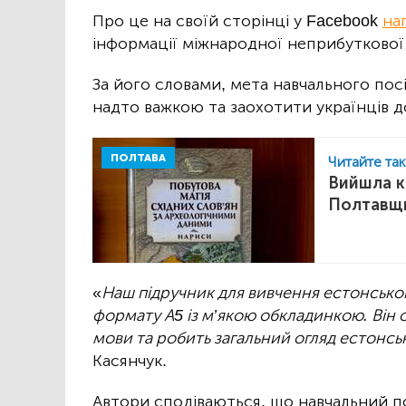
Про це на своїй сторінці у Facebook
на
інформації міжнародної неприбуткової
За його словами, мета навчального пос
надто важкою та заохотити українців до
ПОЛТАВА
Читайте та
Вийшла кн
Полтавщ
«
Наш підручник для вивчення естонсько
формату А5 із м’якою обкладинкою. Він
мови та робить загальний огляд естонсь
Касянчук.
Автори сподіваються, що навчальний 