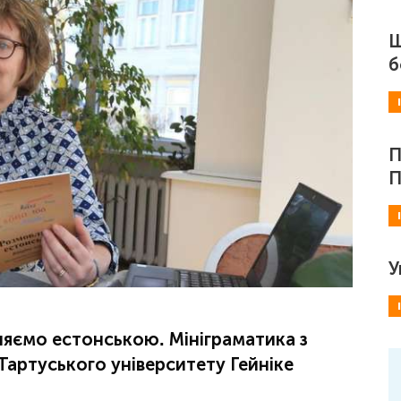
Ш
б
П
П
У
яємо естонською. Мініграматика з
артуського університету Гейніке