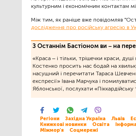
культурним і економічним контактам м
Між тим, як раніше вже повідомляв "Ост
дослідження про російську агресію в Ук
З Останнім Бастіоном ви – на пере
«Краса – і тільки, трішечки краси, душі
Костенко просить нас бодай на хвильку
насущний і перечитати Тараса Шевченк
експресії» Івана Марчука і помилувати
Яблонської, послухати «Піккардійську 
Регіони
Західна Україна
Львів
Ес
Книжкові новинки
Освіта
Інформа
Міжмор'я
Соцмережі