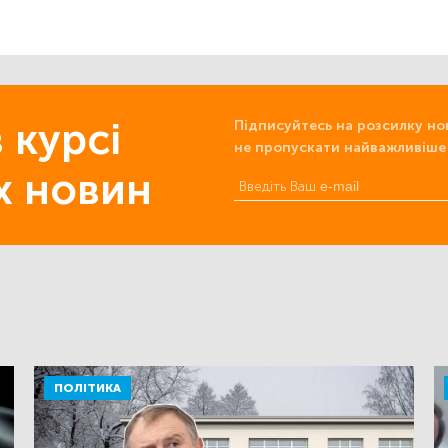
 курсі
Підписуйтесь на розсилку но
не пропускати найважливіше
х новин
ПОЛІТИКА