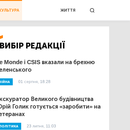
КУЛЬТУРА
ЖИТТЯ
ВИБІР РЕДАКЦІЇ
e Monde і CSIS вказали на брехню
еленського
01 серпня, 18:28
ВІЙНА
кскуратор Великого будівництва
рій Голик готується «заробити» на
етеранах
23 липня, 11:03
ПОЛІТИКА