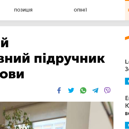
ПОЗИЦІЯ
ОПІНІЇ
ий
вний підручник
L
мови
З
Е
Ю
в