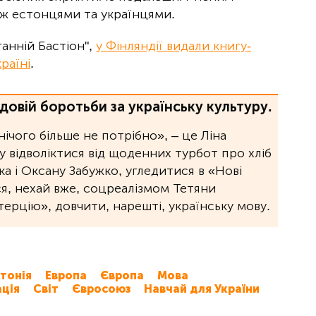
іж естонцями та українцями.
анній Бастіон",
у Фінляндії видали книгу-
раїні
.
довій боротьби за українську культуру.
 нічого більше не потрібно», ‒ це Ліна
 відволіктися від щоденних турбот про хліб
а і Оксану Забужко, угледитися в «Нові
ся, нехай вже, соцреалізмом Тетяни
терцію», довчити, нарешті, українську мову.
тонія
Европа
Європа
Мова
ція
Світ
Євросоюз
Навчай для України