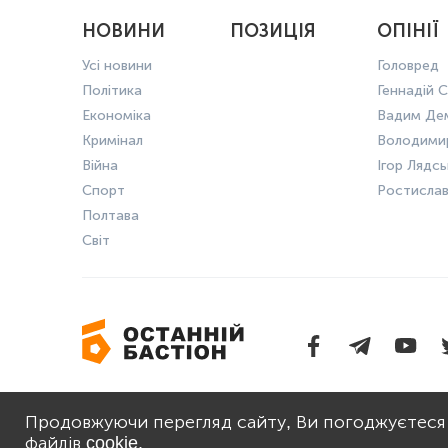
НОВИНИ
ПОЗИЦІЯ
ОПІНІЇ
Усі новини
Головред
Політика
Геннадій С
Економіка
Вадим Де
Кримінал
Володими
Війна
Ігор Лядс
Спорт
Ростисла
Полтава
Світ
ПРО НАС
ПОЛІТИКА 
Продовжуючи перегляд сайту, Ви погоджуєтеся
файлів cookie.