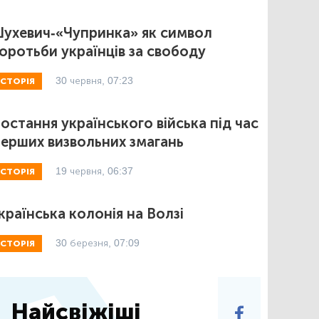
ухевич-«Чупринка» як символ
оротьби українців за свободу
30 червня, 07:23
ІСТОРІЯ
остання українського війська під час
ерших визвольних змагань
19 червня, 06:37
ІСТОРІЯ
країнська колонія на Волзі
30 березня, 07:09
ІСТОРІЯ
Найсвіжіші