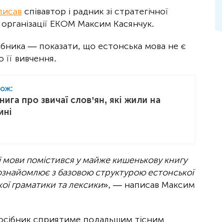
писав
співавтор і радник зі стратегічної
 організації ЕКОМ Максим Касянчук.
ібника — показати, що естонська мова не є
 її вивчення.
кож:
ига про звичаї слов’ян, які жили на
ині
ї мови помістився у майже кишенькову книгу
 ознайомлює з базовою структурою естонської
кої граматики та лексики
», — написав Максим
посібник сприятиме подальшим тісним