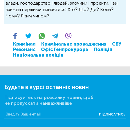
влади, господарство і людей, злочини і проєкти, і ви
завжди першими дізнаєтеся: Хто? Що? Де? Коли?
Чому? Яким чином?
Кримінал
Кримінальне провадження
СБУ
Резонанс
Офіс Генпрокурора
Поліція
Національна поліція
Будьте в курсі останніх новин
Підписуйтесь на розсилку новин, щоб
не пропускати найважливіше
ПІДПИСАТИСЬ