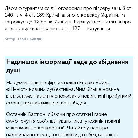
Двом фігурантам слідчі оголосили про підозру за ч. 3 ст.
146
та ч. 4 ст.
189
Кримінального кодексу України. Їм
загрожує до 12 років в’язниці. Вирішується питання про
додаткову кваліфікацію за ст. 127 — катування.
Автор :
Іван Правдін
Надлишок інформації веде до збіднення
душі
На думку знавця ефірних новин Ендрю Бойда
«Цінність новини суб'єктивна. Чим більше новина
впливатиме на життя споживачів новин, їхні прибутки й
емоції, тим важливішою вона буде».
Останній Бастіон, дбаючи про статки і гарне
самопочуття своїх шанувальників, у кожній новині
максимально конкретний. Читайте у нас про
надзвичайні ситуації і конфлікти, дії і бездіяльність