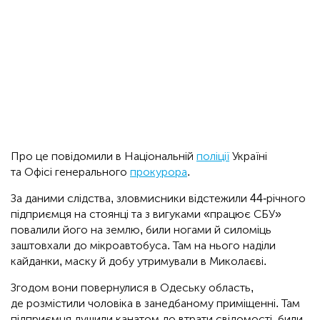
Про це повідомили в Національній
поліції
Україні
та Офісі генерального
прокурора
.
За даними слідства, зловмисники відстежили 44-річного
підприємця на стоянці та з вигуками «працює СБУ»
повалили його на землю, били ногами й силоміць
заштовхали до мікроавтобуса. Там на нього наділи
кайданки, маску й добу утримували в Миколаєві.
Згодом вони повернулися в Одеську область,
де розмістили чоловіка в занедбаному приміщенні. Там
підприємця душили канатом до втрати свідомості, били