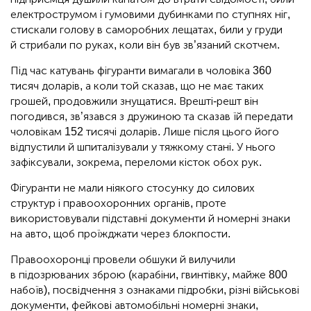
електрострумом і гумовими дубинками по ступнях ніг,
стискали голову в саморобних лещатах, били у груди
й стрибали по руках, коли він був зв’язаний скотчем.
Під час катувань фігуранти вимагали в чоловіка 360
тисяч доларів, а коли той сказав, що не має таких
грошей, продовжили знущатися. Врешті-решт він
погодився, зв’язався з дружиною та сказав їй передати
чоловікам 152 тисячі доларів. Лише після цього його
відпустили й шпиталізували у тяжкому стані. У нього
зафіксували, зокрема, переломи кісток обох рук.
Фігуранти не мали ніякого стосунку до силових
структур і правоохоронних органів, проте
використовували підставні документи й номерні знаки
на авто, щоб проїжджати через блокпости.
Правоохоронці провели обшуки й вилучили
в підозрюваних зброю (карабіни, гвинтівку, майже 800
набоїв), посвідчення з ознаками підробки, різні військові
документи, фейкові автомобільні номерні знаки,