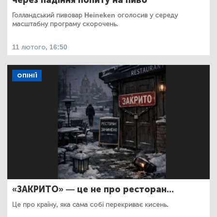
через падіння попиту на пиво
Голландський пивовар Heineken оголосив у середу
масштабну програму скорочень.
11 лютого, 16:50
ОПІНІЇ
«ЗАКРИТО» — це не про ресторан...
Це про країну, яка сама собі перекриває кисень.