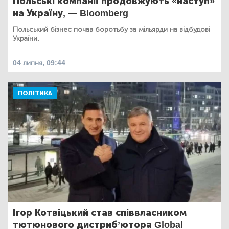
Польські компанії продовжують «наступ»
на Україну, — Bloomberg
Польський бізнес почав боротьбу за мільярди на відбудові
України.
04 липня, 09:44
ПОЛІТИКА
Ігор Котвіцький став співвласником
тютюнового дистриб’ютора Global