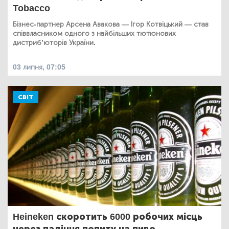
Tobacco
Бізнес-партнер Арсена Авакова — Ігор Котвіцький — став
співвласником одного з найбільших тютюнових
дистриб’юторів України.
03 липня, 07:05
СВІТ
Heineken скоротить 6000 робочих місць