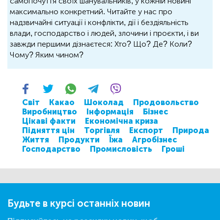
самопочуття своїх шанувальників, у кожній новині
максимально конкретний. Читайте у нас про
надзвичайні ситуації і конфлікти, дії і бездіяльність
влади, господарство і людей, злочини і проєкти, і ви
завжди першими дізнаєтеся: Хто? Що? Де? Коли?
Чому? Яким чином?
Світ
Какао
Шоколад
Продовольство
Виробництво
Інформація
Бізнес
Цікаві факти
Економічна криза
Підняття цін
Торгівля
Експорт
Природа
Життя
Продукти
Їжа
Агробізнес
Господарство
Промисловість
Гроші
Будьте в курсі останніх новин