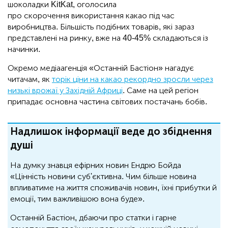
шоколадки KitKat, оголосила
про скорочення використання какао під час
виробництва. Більшість подібних товарів, які зараз
представлені на ринку, вже на 40-45% складаються із
начинки.
Окремо медіаагенція «Останній Бастіон» нагадує
читачам, як
торік ціни на какао рекордно зросли через
низькі врожаї у Західній Африці
. Саме на цей регіон
припадає основна частина світових постачань бобів.
Надлишок інформації веде до збіднення
душі
На думку знавця ефірних новин Ендрю Бойда
«Цінність новини суб'єктивна. Чим більше новина
впливатиме на життя споживачів новин, їхні прибутки й
емоції, тим важливішою вона буде».
Останній Бастіон, дбаючи про статки і гарне