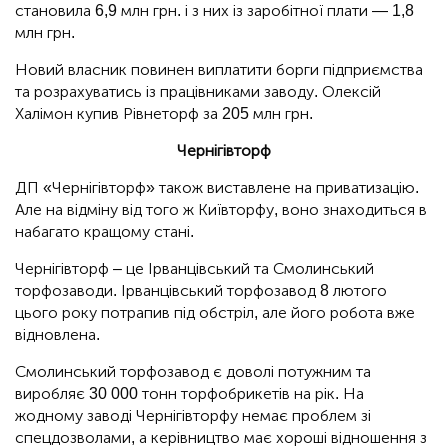
становила 6,9 млн грн. і з них із заробітної плати — 1,8
млн грн.
Новий власник повинен виплатити борги підприємства
та розрахуватись із працівниками заводу. Олексій
Халімон купив Рівнеторф за 205 млн грн.
Чернігівторф
ДП «Чернігівторф» також виставлене на приватизацію.
Але на відміну від того ж Київторфу, воно знаходиться в
набагато кращому стані.
Чернігівторф – це Ірванцівський та Смолинський
торфозаводи. Ірванцівський торфозавод 8 лютого
цього року потрапив під обстріл, але його робота вже
відновлена.
Смолинський торфозавод є доволі потужним та
виробляє 30 000 тонн торфобрикетів на рік. На
жодному заводі Чернігівторфу немає проблем зі
спецдозволами, а керівництво має хороші відношення з