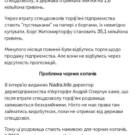
спецдозволу, а держава отримала збитки на 1,6
мільйона гривень.
Через втрату спецдозволів торф'яні підприємства
стають "пустишками" на папері з боргами, їх невигідно
купувати. Борг Житомирторфу становить 35,1 мільйона
гривень.
Минулого місяця повинні були відбутись торги щодо
продажу підприємства. Але вони не відбулись через
відсутність пропозицій.
Проблема чорних копачів
В інтерв'ю виданню Nadra.Info директор
держпідприємства «Укрторф» Андрій Озерчук каже, що
після втрати спецдозволу торф'яні родовища
залишаються безхазяйними. Ніхто не має права там
займатись видобутком, поки не отримає від держави
спецдозвіл.
Тому ці родовища стають наживою для чорних копачів.