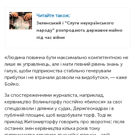
Читайте також:
Зеленський і "Слуги неукраїнського
народу" розпродають державне майно
під час війни
«Людина повинна бути максимально компетентною не
лише як управлінець, але і мати певний рівень знань у
галузі, щоби підприємства стабільно генерували
прибутки і не втрачали дозволи на видобуток», — каже
Бойко.
За спостереженнями журналіста, наприклад,
керівництво Волиньторфу постійно «билося» за свої
спецдозволи і ділянки у судах, Держгеонадрах і в
публічній площині, щоб видобувати торф. Тоді як
приклад Житомирторфу говорить про зворотнє: після
останніх змін керівництва кілька років тому
підприємство втратило ліцензійні ділянки – свій