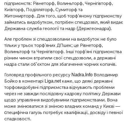
підприємств: Рівнеторф, Волиньторф, Чернігівторф,
Київторф, Поділляторф, Сумиторф та
Житомирторф. Для того, щоб торф'яному підприємству
займатись видобутком, потрібен спецдозвіл, який видає
Державна служба геології та надр (Держгеонадра).
Але проблем зі спецдозволами на видобуток не було
тільки у трьох торф'яних ДПшек; це Рівнеторф,
Волиньторф та Чернігівторф. Інші торф'яні підприємства
різним чином втратили свої спецдозволи, а державні
надра стали об’єктом для збагачення чорних копачів.
Головред профільного ресурсу Nadra.Info Володимир
Бойко в коментарі Liga.net каже, що деякі державні
торфовидобувні підприємства відчувають проблеми
через не завжди послідовну кадрову політику Держави
щодо управління видобувними підприємствами. Вона
може змінюватися зі зміною владних команд у Києві —
cпецифічна галузь потребує кваліфікації, досвіду і певної
спадковості.