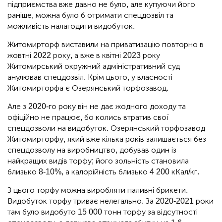
підприємства вже давно не було, але купуючи його
раніше, можна було б отримати спецдозвіл та
можливість налагодити видобуток.
Житомирторф виставили на приватизацію повторно в
жовтні 2022 року, а вже в квітні 2023 року
Житомирський окружний адміністративний суд
анулював спецдозвіл. Крім цього, у власності
Житомирторфа є Озерянський торфозавод.
Але з 2020-го року він не дає жодного доходу та
офіційно не працює, бо колись втратив свої
спецдозволи на видобуток. Озерянський торфозавод
Житомирторфу, який вже кілька років залишається без
спецдозволу на виробництво, добував один із
найкращих видів торфу; його зольність становила
близько 8-10%, а калорійність близько 4 200 кКал/кг.
З цього торфу можна виробляти паливні брикети.
Видобуток торфу триває нелегально. За 2020-2021 роки
там було видобуто 15 000 тонн торфу за відсутності