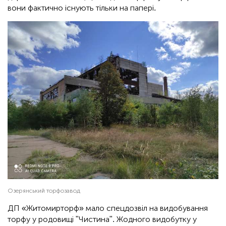
вони фактично існують тільки на папері.
Озерянський торфозавод
ДП «Житомирторф» мало спецдозвіл на видобування
торфу у родовищі "Чистина". Жодного видобутку у