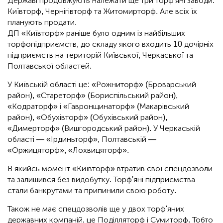
Державі продовжують належати ще три торф'яні заводи:
Київторф, Чернігівторф та Житомирторф. Але всіх їх
планують продати.
ДП «Київторф» раніше було одним із найбільших
торфопідприємств, до складу якого входить 10 дочірніх
підприємств на територій Київської, Черкаської та
Полтавської областей.
У Київській області це: «Рожниторф» (Броварський
район), «Стареторф» (Бориспільський район),
«Кодраторф» і «Гавронщинаторф» (Макарівський
район), «Обухівторф» (Обухівський район),
«Димерторф» (Вишгородський район). У Черкаській
області — «Ірдиньторф», Полтавській —
«Оржицяторф», «Лохвицяторф».
В якийсь момент «Київторф» втратив свої спецдозволи
та залишився без видобутку. Торф'яні підприємства
стали банкрутами та припинили свою роботу.
Також не має спецдозволів ще у двох торф'яних
державних компаній, це Поділляторф і Сумиторф. Тобто