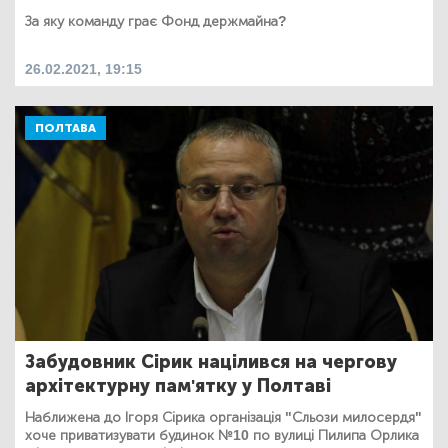
За яку команду грає Фонд держмайна?
26.02.2021, 19:15
ПОЛТАВА
Забудовник Сірик націлився на чергову
архітектурну пам'ятку у Полтаві
Наближена до Ігоря Сірика організація "Сльози милосердя"
хоче приватизувати будинок №10 по вулиці Пилипа Орлика