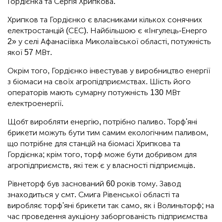
Гордієнка та Сергія Хрипкова.
Хрипков та Гордієнко є власниками кількох сонячних
електростанцій (СЕС). Найбільшою є «Інгулець-Енерго
2» у селі Афанасіївка Миколаївської області, потужність
якої 57 МВт.
Окрім того, Гордієнко інвестував у виробництво енергії
з біомаси на своїх агропідприємствах. Шість його
операторів мають сумарну потужність 130 МВт
електроенергії.
Щобт виробляти енергію, потрібно паливо. Торф'яні
брикети можуть бути тим самим екологічним паливом,
що потрібне для станцій на біомасі Хрипкова та
Гордієнка; крім того, торф може бути добривом для
агропідприємств, які теж є у власності підприємців.
Рівнеторф був заснований 60 років тому. Завод
знаходиться у смт. Смига Рівенської області та
виробляє торф'яні брикети так само, як і Волиньторф; на
час проведення аукціону заборгованість підприємства