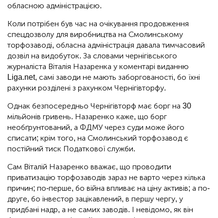
обласною адміністрацією.
Коли потрібен був час на очікування продовження
спецдозволу для виробництва на Смолинському
торфозаводі, обласна адміністрація давала тимчасовий
дозвіл на видобуток. За словами чернігівського
журналіста Віталія Назаренка у коментарі виданню
Liga.net, самі заводи не мають заборгованості, бо їхні
рахунки розділені з рахунком Чернігівторфу.
Однак безпосередньо Чернігівторф має борг на 30
мільйонів гривень. Назаренко каже, що борг
необґрунтований, а ФДМУ через суди може його
списати; крім того, на Смолинський торфозавод є
постійний тиск Податкової служби.
Сам Віталій Назаренко вважає, що проводити
приватизацію торфозаводів зараз не варто через кілька
причин; по-перше, бо війна впливає на ціну активів; а по-
друге, бо інвестор зацікавлений, в першу чергу, у
придбані надр, а не самих заводів. І невідомо, як він