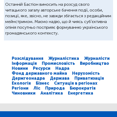
Останній Бастіон виносить на розсуд свого
читацького загалу авторське бачення події, особи,
позиції, яке, звісно, не завжди збігається з редакційним
мейнстримом. Маємо надію, що й чиясь суб'єктивна
опінія посутньо посприяє формуванню українського
громадянського контексту.
Розслідування
Журналістика
Журналісти
Інформація
Промисловість
Виробництво
Новини
Ресурси
Надра
Фонд державного майна
Нерухомість
Держгеонадра
Держава
Приватизація
Екологія
Бізнес
Ситуація в регіонах
Регіони
Ліс
Природа
Бюрократія
Чиновники
Аналітика
Енергетика