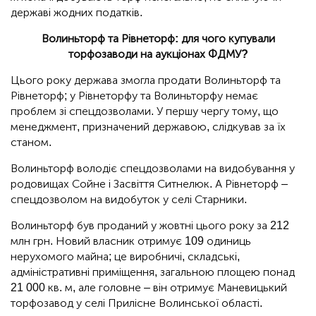
державі жодних податків.
Волиньторф та Рівнеторф: для чого купували
торфозаводи на аукціонах ФДМУ?
Цього року держава змогла продати Волиньторф та
Рівнеторф; у Рівнеторфу та Волиньторфу немає
проблем зі спецдозволами. У першу чергу тому, що
менеджмент, призначений державою, слідкував за їх
станом.
Волиньторф володіє спецдозволами на видобування у
родовищах Сойне і Засвіття Ситнелюк. А Рівнеторф –
спецдозволом на видобуток у селі Старники.
Волиньторф був проданий у жовтні цього року за 212
млн грн. Новий власник отримує 109 одиниць
нерухомого майна; це виробничі, складські,
адміністративні приміщення, загальною площею понад
21 000 кв. м, але головне – він отримує Маневицький
торфозавод у селі Прилісне Волинської області.