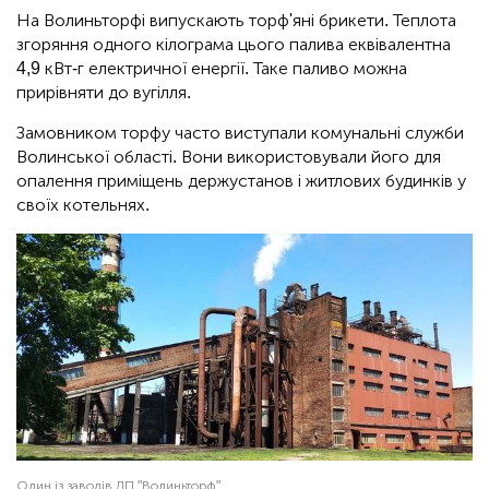
На Волиньторфі випускають торф'яні брикети. Теплота
згоряння одного кілограма цього палива еквівалентна
4,9 кВт-г електричної енергії. Таке паливо можна
прирівняти до вугілля.
Замовником торфу часто виступали комунальні служби
Волинської області. Вони використовували його для
опалення приміщень держустанов і житлових будинків у
своїх котельнях.
Один із заводів ДП "Волиньторф"