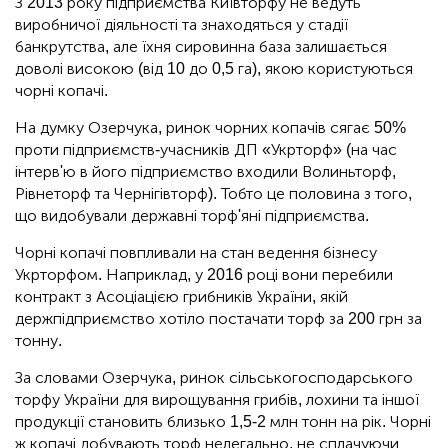
З 2013 року підприємства Київторфу не ведуть
виробничої діяльності та знаходяться у стадії
банкрутства, але їхня сировинна база залишається
доволі високою (від 10 до 0,5 га), якою користуються
чорні копачі.
На думку Озерчука, ринок чорних копачів сягає 50%
проти підприємств-учасників ДП «Укрторф» (на час
інтерв'ю в його підприємство входили Волиньторф,
Рівнеторф та Чернігівторф). Тобто це половина з того,
що видобували державні торф'яні підприємства.
Чорні копачі повпливали на стан ведення бізнесу
Укрторфом. Наприклад, у 2016 році вони перебили
контракт з Асоціацією грибників України, якій
держпідприємство хотіло постачати торф за 200 грн за
тонну.
За словами Озерчука, ринок сільськогосподарського
торфу України для вирощування грибів, лохини та іншої
продукції становить близько 1,5-2 млн тонн на рік. Чорні
ж копачі добувають торф нелегально, не сплачуючи