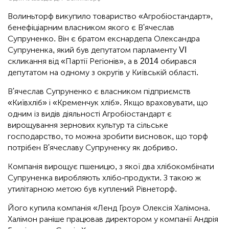
Волиньторф викупило товариство «Агробіостандарт»,
бенефіціарним власником якого є В'ячеслав
Супруненко. Він є братом екснардепа Олександра
Супруненка, який був депутатом парламенту VI
скликання від «Партії Регіонів», а в 2014 обирався
депутатом на одному з округів у Київській області.
В'ячеслав Супруненко є власником підприємств
«Київхліб» і «Кременчук хліб». Якщо враховувати, що
одним із видів діяльності Агробіостандарт є
вирощування зернових культур та сільське
господарство, то можна зробити висновок, що торф
потрібен В'ячеславу Супруненку як добриво.
Компанія вирощує пшеницю, з якої два хлібокомбінати
Супруненка виробляють хлібо-продукти. З такою ж
утилітарною метою був куплений Рівнеторф.
Його купила компанія «Ленд Гроу» Олексія Халімона.
Халімон раніше працював директором у компанії Андрія