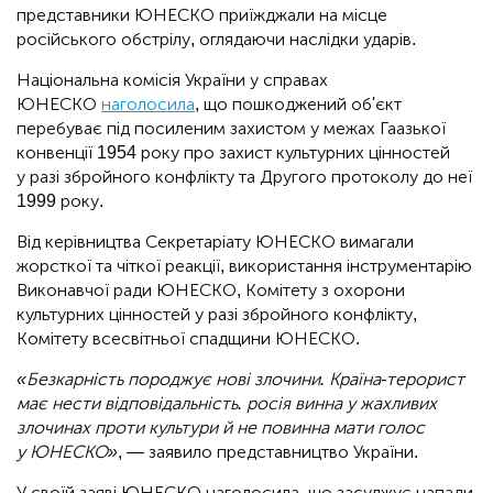
представники ЮНЕСКО приїжджали на місце
російського обстрілу, оглядаючи наслідки ударів.
Національна комісія України у справах
ЮНЕСКО
наголосила
, що пошкоджений об'єкт
перебуває під посиленим захистом у межах Гаазької
конвенції 1954 року про захист культурних цінностей
у разі збройного конфлікту та Другого протоколу до неї
1999 року.
Від керівництва Секретаріату ЮНЕСКО вимагали
жорсткої та чіткої реакції, використання інструментарію
Виконавчої ради ЮНЕСКО, Комітету з охорони
культурних цінностей у разі збройного конфлікту,
Комітету всесвітньої спадщини ЮНЕСКО.
«Безкарність породжує нові злочини. Країна-терорист
має нести відповідальність. росія винна у жахливих
злочинах проти культури й не повинна мати голос
у ЮНЕСКО»
, — заявило представництво України.
У своїй заяві ЮНЕСКО наголосила, що засуджує напади