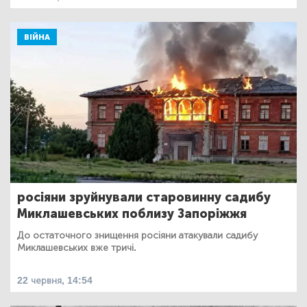
ВІЙНА
росіяни зруйнували старовинну садибу
Миклашевських поблизу Запоріжжя
До остаточного знищення росіяни атакували садибу
Миклашевських вже тричі.
22 червня, 14:54