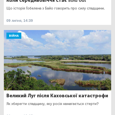
Коли середньовіччя стає sold out
Що історія Гобелена з Байо говорить про силу спадщини.
09 липня, 14:39
ВІЙНА
Великий Луг після Каховської катастрофи
Як зберегти спадщину, яку росія намагається стерти?