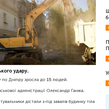
Ш
б
П
П
ького удару.
У
ру по Дніпру зросла до 15 людей.
йськової адміністрації Олександр Ганжа.
тувальники дістали з-під завалів будинку тіла