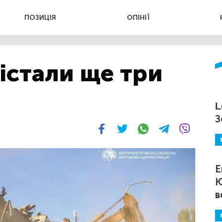
ПОЗИЦІЯ
ОПІНІЇ
дістали ще три
L
З
Е
Ю
в