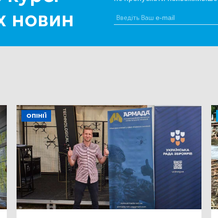
х новин
ОПІНІЇ