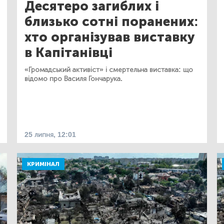
Десятеро загиблих і
близько сотні поранених:
хто організував виставку
в Капітанівці
«Громадський активіст» і смертельна виставка: що
відомо про Василя Гончарука.
25 липня, 12:01
КРИМІНАЛ