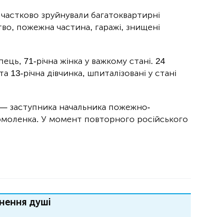
и частково зруйнували багатоквартирні
во, пожежна частина, гаражі, знищені
ць, 71-річна жінка у важкому стані. 24
а 13-річна дівчинка, шпиталізовані у стані
а — заступника начальника пожежно-
рмоленка. У момент повторного російського
нення душі