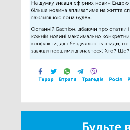
На думку знавця ефірних новин Ендрю 
більше новина впливатиме на життя спо
важливішою вона буде».
Останній Бастіон, дбаючи про статки і
кожній новині максимально конкретний.
конфлікти, дії і бездіяльність влади, г
завжди першими дізнаєтеся: Хто? Що
Терор
Втрати
Трагедія
Росія
Будьте в