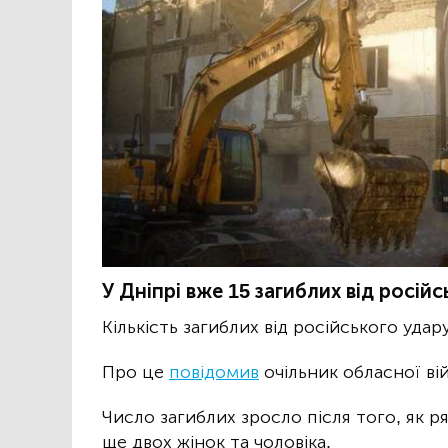
У Дніпрі вже 15 загиблих від російс
Кількість загиблих від російського уда
Про це
повідомив
очільник обласної ві
Число загиблих зросло після того, як ря
ще двох жінок та чоловіка.