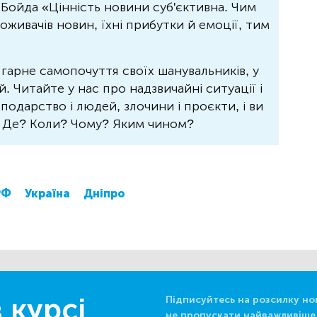
Бойда «Цінність новини суб'єктивна. Чим
живачів новин, їхні прибутки й емоції, тим
 гарне самопочуття своїх шанувальників, у
 Читайте у нас про надзвичайні ситуації і
осподарство і людей, злочини і проєкти, і ви
? Де? Коли? Чому? Яким чином?
РФ
Україна
Дніпро
 курсі
Підписуйтесь на розсилку но
не пропускати найважливіше