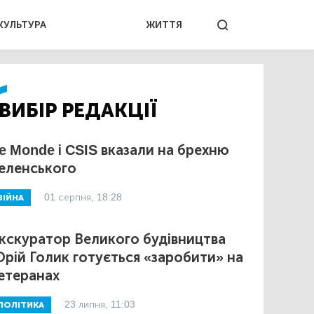
КУЛЬТУРА
ЖИТТЯ
ВИБІР РЕДАКЦІЇ
e Monde і CSIS вказали на брехню
еленського
01 серпня, 18:28
ВІЙНА
кскуратор Великого будівництва
рій Голик готується «заробити» на
етеранах
23 липня, 11:03
ПОЛІТИКА