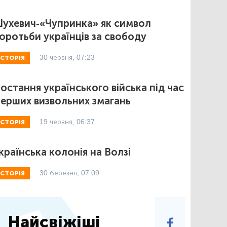
ухевич-«Чупринка» як символ
оротьби українців за свободу
30 червня, 07:23
ІСТОРІЯ
остання українського війська під час
ерших визвольних змагань
19 червня, 06:37
ІСТОРІЯ
країнська колонія на Волзі
30 березня, 07:09
ІСТОРІЯ
Найсвіжіші