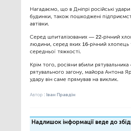
Нагадаємо, що в Дніпрі російські удар
будинки, також пошкоджені підприємст
автівки.
Серед шпиталізованих — 22-річний хлопе
людини, серед яких 16-річний хлопець т
середньої тяжкості.
Крім того, росіяни вбили рятувальник
рятувального загону, майора Антона Я
удару він саме прямував на виклик.
Автор :
Іван Правдін
Надлишок інформації веде до збід