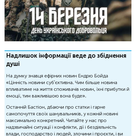
Надлишок інформації веде до збіднення
душі
На думку знавця ефірних новин Ендрю Бойда
«Цінність новини суб'єктивна. Чим більше новина
впливатиме на життя споживачів новин, їхні прибутки й
емоції, тим важливішою вона буде».
Останній Бастіон, дбаючи про статки і гарне
самопочуття своїх шанувальників, у кожній новині
максимально конкретний. Читайте у нас про
надзвичайні ситуації і конфлікти, дії і бездіяльність
влади, господарство і людей, злочини і проєкти, і ви