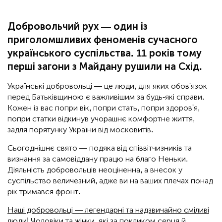
Добровольчий рух — один із
приголомшливих феноменів сучасного
українського суспільства. 11 років тому
перші загони з Майдану рушили на Схід.
Українські добровольці — це люди, для яких обов'язок
перед Батьківщиною є важливішим за будь-які справи.
Кожен із вас попри вік, попри стать, попри здоров'я,
попри статки відкинув учорашнє комфортне життя,
задля порятунку України від московитів.
Сьогоднішнє свято — подяка від співвітчизників та
визнання за самовіддану працю на благо Неньки.
Діяльність добровольців неоціненна, а внесок у
суспільство величезний, адже ви на ваших плечах понад
рік тримався фронт.
Наші добровольці — легендарні та надзвичайно сміливі
люди!
Чоловіки та жінки, які за покликом серця й