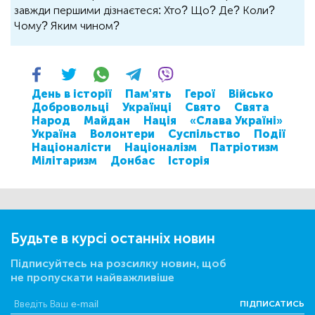
завжди першими дізнаєтеся: Хто? Що? Де? Коли?
Чому? Яким чином?
День в історії
Пам'ять
Герої
Військо
Добровольці
Українці
Свято
Свята
Народ
Майдан
Нація
«Слава Україні»
Україна
Волонтери
Суспільство
Події
Націоналісти
Націоналізм
Патріотизм
Мілітаризм
Донбас
Історія
Будьте в курсі останніх новин
Підписуйтесь на розсилку новин, щоб
не пропускати найважливіше
ПІДПИСАТИСЬ