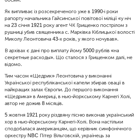
Як випливає із розсекреченого уже в 1990-і роки
рапорту начальника Гайсинської повітової міліції «у ніч
на 23 січня 1921 року агент ЧК Грищенко пострілом з
рушниці убив священника с. Марківка Кіблицької волості
Миколу Леонтовича 43-х років, у якого ночував».
В архівах є дані про виплату йому 5000 рублів «на
секретные расходы». Що сталося з Грищенком далі, не
відомо.
Тим часом «Щедрик» Леонтовича у виконанні
Української республіканської капели збирав овації в
найкращих залах Європи. До першого виконання
«Щедрика» в Америці, в нью-йоркському Карнегі Холі,
автор не дожив 8 місяців.
5 жовтня 1921 року різдвяну пісню виконав український
хор в нью-йоркському Карнегі-Холі. Вона настільки
сподобалася американцям, що керівник симфонічного
оркестру NBC Пітер Вільговскій, українець за