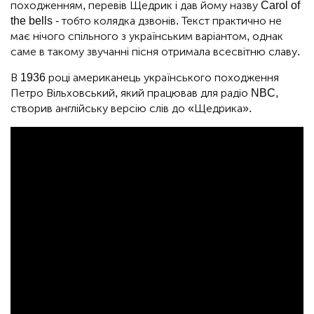
походженням, перевів Щедрик і дав йому назву Carol of
the bells - тобто колядка дзвонів. Текст практично не
має нічого спільного з українським варіантом, однак
саме в такому звучанні пісня отримала всесвітню славу.
В 1936 році американець українського походження
Петро Вільховський, який працював для радіо NBC,
створив англійську версію слів до «Щедрика».