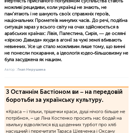
інертність приспаного популізмом суспільства стають
можливі рецидиви, коли українці не знають, не
пам'ятають і не шанують своїх справжніх героїв,
національних Прометеїв минулих часів. До речі, подібна
ситуація зараз у всього світу на очах здійснюється в
арабських країнах: Лівія, Палестина, Сирія, — де осяяні
«зіркою Давида» яхуди в агонії за чужі землі вбивають
невинних. Усе це стало можливим лише тому, що винні
не понесли покарання, а ідеологія юдео-більшовизму не
була засуджена як нацизм.
Автор :
Гнап Нерушима
З Останнім Бастіоном ви – на передовій
боротьби за українську культуру.
«Краса – і тільки, трішечки краси, душі нічого більше не
потрібно», ‒ це Ліна Костенко просить нас бодай на
хвильку відволіктися від щоденних турбот про хліб
насущний і перечитати Тараса Шевченка і Оксану