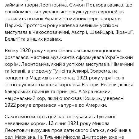
займали твори Леонтовича. Симон Петлюра вважав, що
ознайомлення з українською культурою європейців
посилить позиції України на мирних переговорах в
Парижі. Протягом року капела з великим успіхом
виступала в Чехословаччині, Австрії, Швейцарії, Франції,
Бельгії та в інших країнах.
Влітку 1920 року через фінансові складнощі капела
розпалася. Частина музикантів сформувала Український
хор ім. Леонтовича, який з успіхом виступав в Німеччині
та Іспанії, а згодом у Тунісі та Алжирі. Зокрема, на
концерті в Мадриді в листопаді 1921 року українські
пісні слухали іспанська королева Вікторія Євгенія, кілька
баварських принців та принцес. А Український
національний хор, який очолював Кошиць, у вересні
1922 року відправився на турне до Америки.
Сам композитор в цей час опікувався в Тульчині
невеликим хором. 13 січня 1921 року Микола
Леонтович вирушив провідати свого батька, який жив в
селі Марківка. І в Тульчин Микола Дмитрович вже не