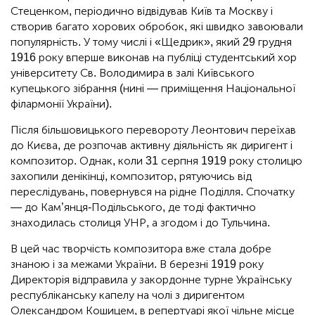
Стеценком, періодично відвідував Київ та Москву і
створив багато хорових обробок, які швидко завоювали
популярність. У тому числі і «Щедрик», який 29 грудня
1916 року вперше виконав на публіці студентський хор
університету Св. Володимира в залі Київського
купецького зібрання (нині — приміщення Національної
філармонії України).
Після більшовицького перевороту Леонтович переїхав
до Києва, де розпочав активну діяльність як диригент і
композитор. Однак, коли 31 серпня 1919 року столицю
захопили денікінці, композитор, рятуючись від
переслідувань, повернувся на рідне Поділля. Спочатку
— до Кам’янця-Подільського, де тоді фактично
знаходилась столиця УНР, а згодом і до Тульчина.
В цей час творчість композитора вже стала добре
знаною і за межами України. В березні 1919 року
Директорія відправила у закордонне турне Українську
республіканську капелу на чолі з диригентом
Олександром Кошицем, в репертуарі якої чільне місце