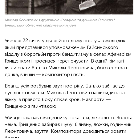
Микола Леонтович з дружиною Клавдією та донькою Галиною /
Вінницький обласний краєзнавчий музей
Увечері 22 січня у двері його дому постукав молодик,
який представився уповноваженим Гайсинського
відділу з боротьби проти бандитизму в селах Афанасієм
Грищенком і просився переночувати. В одній кімнаті
лягли спати батько Миколи Леонтовича, його сестра і
дочка, в іншій — композитор і гість.
Вранці усіх розбудив звук пострілу. Батько забігає до
сусідньої кімнати. Микола Леонтович напівсидить на
ліжку, з правого боку стікає кров. Навпроти —
Грищенко з гвинтівкою.
Убивця наказав священнику показати, де золото. Золота
нема. Грищенко забирає шубу, білизну, ложки, годинник
Леонтовича, взуття. Композитора доводиться ховати
босим.