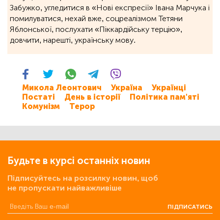
Забужко, угледитися в «Нові експресії» Івана Марчука і
помилуватися, нехай вже, соцреалізмом Тетяни
Яблонської, послухати «Піккардійську терцію»,
довчити, нарешті, українську мову.
Микола Леонтович
Україна
Українці
Постаті
День в історії
Політика пам'яті
Комунізм
Терор
Будьте в курсі останніх новин
Підписуйтесь на розсилку новин, щоб
не пропускати найважливіше
ПІДПИСАТИСЬ