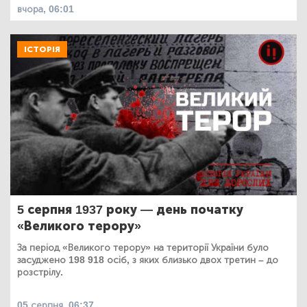
вчора, 06:01
ІСТОРІЯ
5 серпня 1937 року — день початку
«Великого терору»
За період «Великого терору» на території України було
засуджено 198 918 осіб, з яких близько двох третин – до
розстрілу.
05 серпня, 06:37