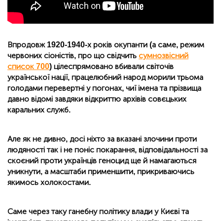
Впродовж 1920-1940-х років окупанти (а саме, режим
червоних сіоністів, про що свідчить
сумнозвісний
список 700
) цілеспрямовано вбивали світочів
української нації, працелюбний народ морили трьома
голодами перевертні у погонах, чиї імена та прізвища
давно відомі завдяки відкриттю архівів совєцьких
каральних служб.
Але як не дивно, досі ніхто за вказані злочини проти
людяності так і не поніс покарання, відповідальності за
скоєний проти українців геноцид ще й намагаються
уникнути, а масштаби применшити, прикриваючись
якимось холокостами.
Саме через таку ганебну політику влади у Києві та