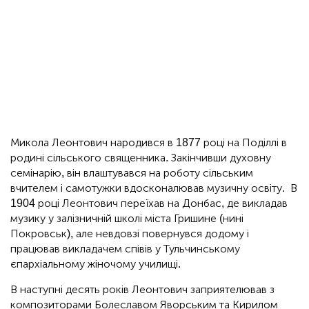
Микола Леонтович народився в 1877 році на Поділлі в
родині сільського священника. Закінчивши духовну
семінарію, він влаштувався на роботу сільським
вчителем і самотужки вдосконалював музичну освіту. В
1904 році Леонтович переїхав на Донбас, де викладав
музику у залізничній школі міста Гришине (нині
Покровськ), але невдовзі повернувся додому і
працював викладачем співів у Тульчинському
єпархіальному жіночому училищі.
В наступні десять років Леонтович заприятелював з
композиторами Болеславом Яворським та Кирилом