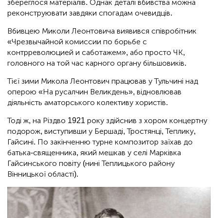
збереглося матеріалів. Однак деталі вбивства можна
реконструювати завдяки спогадам очевидців.
Вбивцею Миколи Леонтовича виявився співробітник
«Чрезвычайной комиссии по борьбе с
контрреволюцией и саботажем», або просто ЧК,
головного на той час карного органу більшовиків.
Тієї зими Микола Леонтович працював у Тульчині над
оперою «На русалчин Великдень», відновлював
діяльність аматорського колективу хористів.
Тоді ж, на Різдво 1921 року здійснив з хором концертну
подорож, виступивши у Бершаді, Тростянці, Теплику,
Гайсині. По закінченню турне композитор заїхав до
батька-священника, який мешкав у селі Марківка
Гайсинського повіту (нині Теплицького району
Вінницької області).