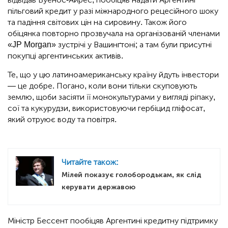
пільговий кредит у разі міжнародного рецесійного шоку
та падіння світових цін на сировину. Також його
обіцянка повторно прозвучала на організованій членами
«JP Morgan» зустрічі у Вашинґтоні; а там були присутні
покупці аргентинських активів.
Те, що у цю латиноамериканську країну йдуть інвестори
— це добре. Погано, коли вони тільки скуповують
землю, щоби засіяти її монокультурами у вигляді ріпаку,
сої та кукурудзи, використовуючи гербіцид гліфосат,
який отруює воду та повітря.
Читайте також:
Мілей показує голобородькам, як слід
керувати державою
Міністр Бессент пообіцяв Аргентині кредитну підтримку