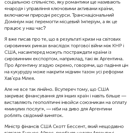
соціальною спільністю, яку романтики ще називають
«народ» і управління ключовими активами країни,
включаючи природні ресурси. Транснаціональний
Домініум має перемогти місцевий Імперіум, а як це
працює у наш час?
Я вже писав про те, що в результаті кризи на світових
сировинних ринках внаслідок торгової війни між КНР і
США, насамперед можуть постраждати країни із
сировинним експортом, наприклад, такі як Аргентина.
Про Аргентину згадую окремо, говорячи, що падіння цін
на кукурудзу може накрити мідним тазом усі реформи
Хав'єра Мілея.
Але не все так лінійно. Всупереч тому, що США
закриває фінансування для інших країн і навіть більше —
виставляють геополітичні інвойси союзникам на оплату
«минулих послуг», — ніби на диво для Аргентини
роблять свідомий виняток.
Міністр фінансів США Скотт Бессент, який нещодавно
відвідав Буенос-Айрес, пообіцяв надати Аргентині