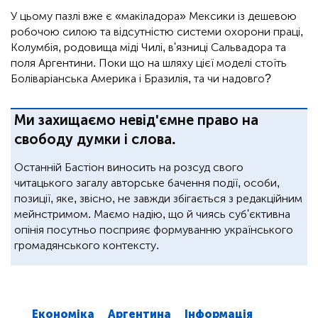
У цьому пазлі вже є «макіладора» Мексики із дешевою
робочою силою та відсутністю системи охорони праці,
Колумбія, родовища міді Чилі, в'язниці Сальвадора та
поля Аргентини. Поки що на шляху цієї моделі стоїть
Боліваріанська Америка і Бразилія, та чи надовго?
Ми захищаємо невід'ємне право на
свободу думки і слова.
Останній Бастіон виносить на розсуд свого
читацького загалу авторське бачення події, особи,
позиції, яке, звісно, не завжди збігається з редакційним
мейнстримом. Маємо надію, що й чиясь суб'єктивна
опінія посутньо посприяє формуванню українського
громадянського контексту.
Економіка
Аргентина
Інформація