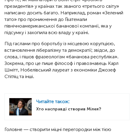
президентів» у країнах так званого «третього світу»
написано досить багато. Наприклад, роман «Зелений
тато» про проникнення до Ґватемали
північноамериканської бананової компанії, яка у
підсумку і захопила всю владу у країні.
Під гаслами про боротьбу із місцевою корупцією,
встановлення лібералізму та демократії; звідси, до
слова, і пішов фразеологізм «бананова республіка».
Зокрема, про це пише філософ і правознавець Карл
Шмітт, Нобелівський лауреат з економіки Джозеф
Стіґліц та інші.
Читайте також:
Хто насправді створив Мілея?
Головне — створити міцні перегородки між тією