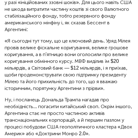
у разі «ініційованих ззовні шоків». Для цього навіть США
не шкода витратити частину коштів зі свого Валютного
стабілізаційного фонду, тобто резервного фонду
американського мінфіну і, як сказав Бессент в
Аргентині:
«Я сьогодні тут тому, що це ключовий день. Уряд Мілея
провів велике фіскальне коригування, велике грошове
коригування, а в п'ятницю вони оголосили про велике
коригування обмінного курсу. МВФ виділив їм $20
мільярдів, а Світовий банк — $12 мільярдів, і я приїхав,
щоби продемонструвати свою підтримку президенту
Мілею та його прихильність до того, що я вважаю
історичним, порятунку Аргентини з прірви».
Ну, і посланець Дональда Трампа нагадав про
необхідність... погасити китайський своп. Окрім іншого,
Аргентина стає не просто частиною активів
транснаціональних корпорацій, а й першим пазлом у
процесі побудови США геополітичного кластера «Двох
Америк» або «Доктрини Монро 2.0».