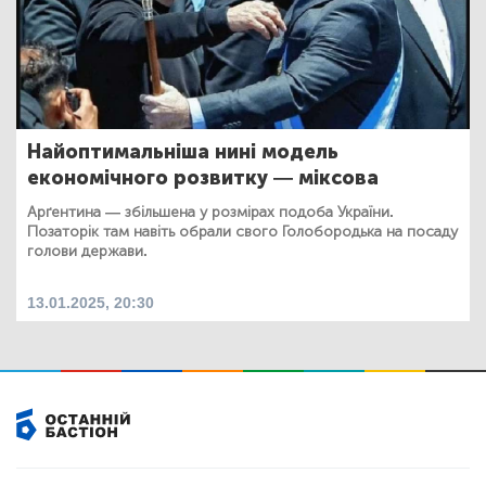
Найоптимальніша нині модель
економічного розвитку — міксова
Арґентина — збільшена у розмірах подоба України.
Позаторік там навіть обрали свого Голобородька на посаду
голови держави.
13.01.2025, 20:30