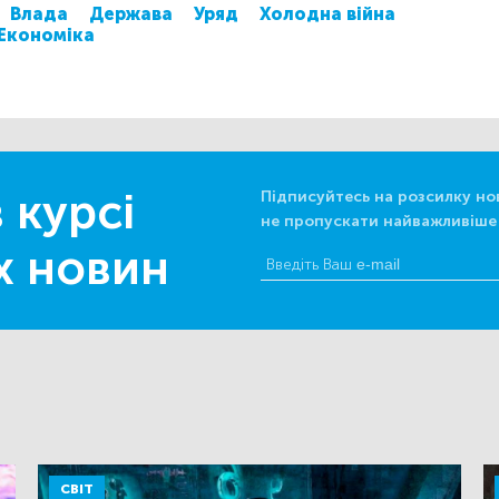
Влада
Держава
Уряд
Холодна війна
Економіка
 курсі
Підписуйтесь на розсилку но
не пропускати найважливіше
х новин
СВІТ