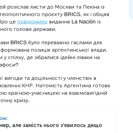
й розіслав листи до Москви та Пекіна із
еополітичного проєкту BRICS, як і обіцяв
 Про це
повідомило
видання La Nación із
ного голови держави.
ави BRICS було переважно гаслами для
сформована позиція арґентинської влади.
у спілку, де зібралися ідейні ліваки на
мафоси?
ї вигоди та доцільності у членстві» в
новленні КНР. Натомість Арґентина готова
ною країною-учасницею на взаємовигідній
очну кризу.
кож:
ер, але замість нього з'явилось дещо