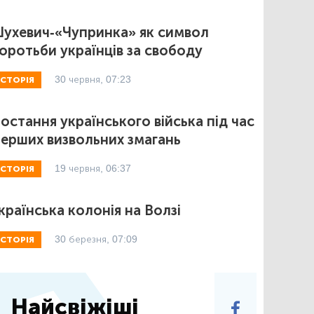
ухевич-«Чупринка» як символ
оротьби українців за свободу
30 червня, 07:23
ІСТОРІЯ
остання українського війська під час
ерших визвольних змагань
19 червня, 06:37
ІСТОРІЯ
країнська колонія на Волзі
30 березня, 07:09
ІСТОРІЯ
Найсвіжіші