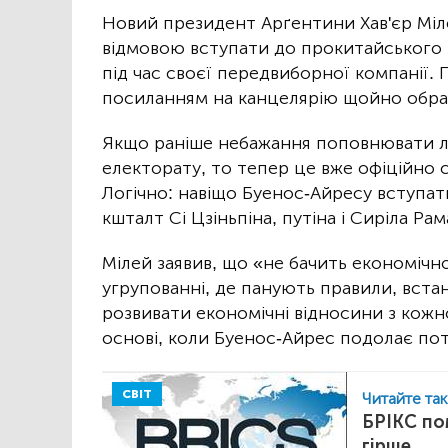
Новий президент Арґентини Хав'єр Міле
відмовою вступати до прокитайського г
під час своєї передвиборної компанії.
посиланням на канцелярію щойно обра
Якщо раніше небажання поповнювати л
електорату, то тепер це вже офіційно 
Логічно: навіщо Буенос-Айресу вступати 
кшталт Сі Цзіньпіна, путіна і Сиріла Ра
Мілей заявив, що «не бачить економічно
угрупованні, де панують правили, вста
розвивати економічні відносини з кож
основі, коли Буенос-Айрес подолає пот
СВІТ
Читайте та
БРІКС пом
гірше