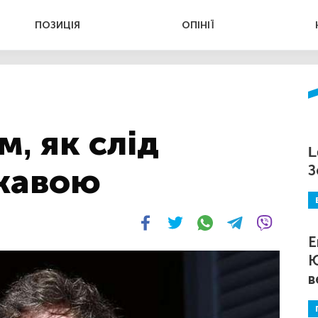
ПОЗИЦІЯ
ОПІНІЇ
, як слід
L
жавою
З
Е
Ю
в