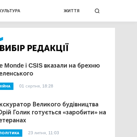
КУЛЬТУРА
ЖИТТЯ
ВИБІР РЕДАКЦІЇ
e Monde і CSIS вказали на брехню
еленського
01 серпня, 18:28
ВІЙНА
кскуратор Великого будівництва
рій Голик готується «заробити» на
етеранах
23 липня, 11:03
ПОЛІТИКА