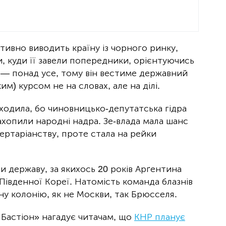
тивно виводить країну із чорного ринку,
и, куди її завели попередники, орієнтуючись
а — понад усе, тому він вестиме державний
) курсом не на словах, але на ділі.
ходила, бо чиновницько-депутатська гідра
захопили народні надра. Зе-влада мала шанс
бертаріанству, проте стала на рейки
 державу, за якихось 20 років Арґентина
івденної Кореї. Натомість команда блазнів
чну колонію, як не Москви, так Брюсселя.
 Бастіон» нагадує читачам, що
КНР планує