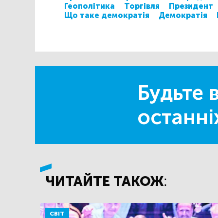
Геополітика
Торгівля
Президент
Що таке демократія
Демократія
Будьте в
останні
ЧИТАЙТЕ ТАКОЖ:
СВІТ