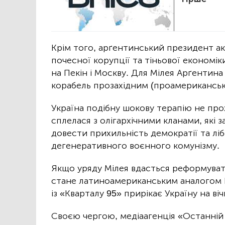
Крім того, арґентинський президент ак
почесної корупції та тіньової економік
на Пекін і Москву. Для Мілея Арґентин
корабель прозахідним (проамериканським
Україна подібну шокову терапію не про
сплелася з олігархічними кланами, які 
довести прихильність демократії та лі
дегенеративного воєнного комунізму.
Якщо уряду Мілея вдасться реформувати
стане латиноамериканським аналогом П
із «Кварталу 95» прирікає Україну на ві
Своєю чергою, медіаагенція «Останній