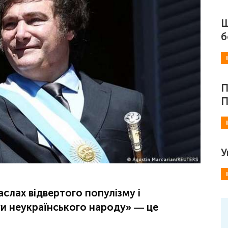
Ш
б
П
П
У
слах відвертого популізму і
ги неукраїнського народу» — це