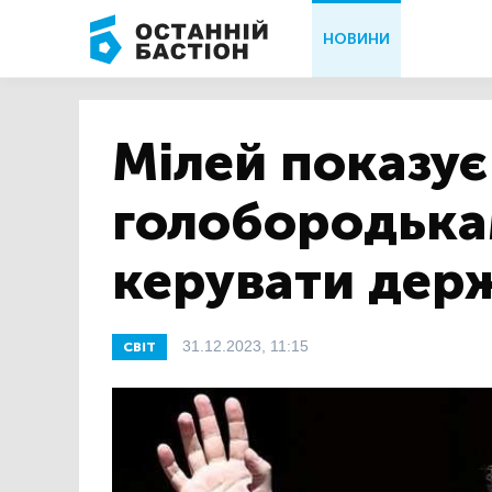
НОВИНИ
Мілей показує
голобородькам
керувати дер
31.12.2023, 11:15
СВІТ