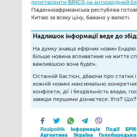
перетворити BRICS на антизахідний бл
Південноафриканська республіка готові
Китаю за всяку ціну, бажано у валюті.
Надлишок інформації веде до збід
На думку знавця ефірних новин Ендрю 
більше новина впливатиме на життя спо
важливішою вона буде».
Останній Бастіон, дбаючи про статки і
кожній новині максимально конкретний.
конфлікти, дії і бездіяльність влади, г
завжди першими дізнаєтеся: Хто? Що
Realpolitik
Інформація
Події
БРІ
Аргентина
Україна
Голобородько