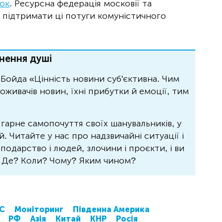
ок
. Ресурсна федерація московії та
 підтримати ці потуги комуністичного
нення душі
Бойда «Цінність новини суб'єктивна. Чим
живачів новин, їхні прибутки й емоції, тим
 гарне самопочуття своїх шанувальників, у
 Читайте у нас про надзвичайні ситуації і
осподарство і людей, злочини і проєкти, і ви
? Де? Коли? Чому? Яким чином?
КС
Моніторинг
Південна Америка
РФ
Азія
Китай
КНР
Росія